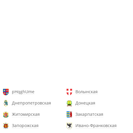
pHqghUme
Волынская
Днепропетровская
Донецкая
Житомирская
Закарпатская
Запорожская
Ивано-Франковская