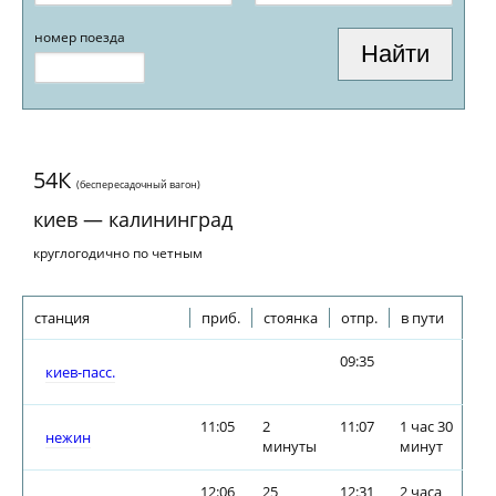
номер поезда
54К
(беспересадочный вагон)
киев — калининград
круглогодично по четным
станция
приб.
стоянка
отпр.
в пути
09:35
киев-пасс.
11:05
2
11:07
1 час 30
нежин
минуты
минут
12:06
25
12:31
2 часа