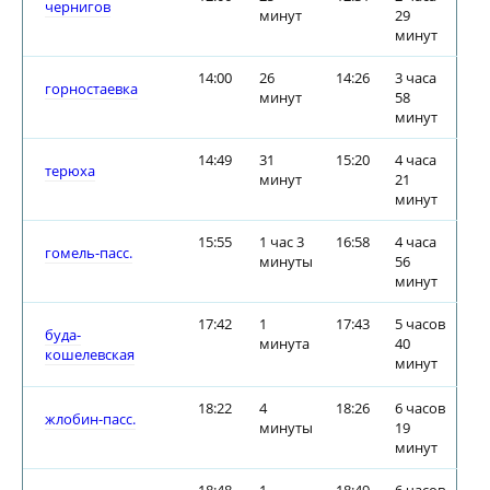
чернигов
минут
29
минут
14:00
26
14:26
3 часа
горностаевка
минут
58
минут
14:49
31
15:20
4 часа
терюха
минут
21
минут
15:55
1 час 3
16:58
4 часа
гомель-пасс.
минуты
56
минут
17:42
1
17:43
5 часов
буда-
минута
40
кошелевская
минут
18:22
4
18:26
6 часов
жлобин-пасс.
минуты
19
минут