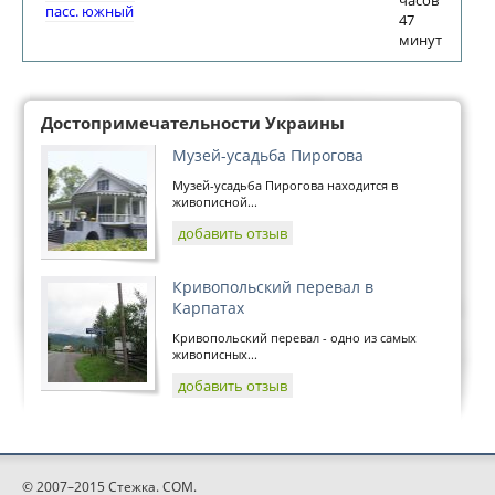
часов
пасс. южный
47
минут
Достопримечательности Украины
Музей-усадьба Пирогова
Музей-усадьба Пирогова находится в
живописной...
добавить отзыв
Кривопольский перевал в
Карпатах
Кривопольский перевал - одно из самых
живописных...
добавить отзыв
© 2007–2015 Стежка. COM.