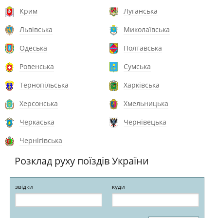
Крим
Луганська
Львівська
Миколаївська
Одеська
Полтавська
Ровенська
Сумська
Тернопільська
Харківська
Херсонська
Хмельницька
Черкаська
Чернівецька
Чернігівська
Розклад руху поїздів України
звідки
куди