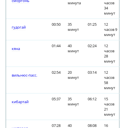
сморгонь
минута
часов
34
минут
00:50
35
01:25
12
гудогай
минут
часов 9
минут
01:44
40
02:24
12
кяна
минут
часов
28
минут
02:54
20
03:14
12
вильнюс-пасс.
минут
часов
58
минут
05:37
35
06:12
15
кибартай
минут
часов
21
минут
07:28
40
08:08
16