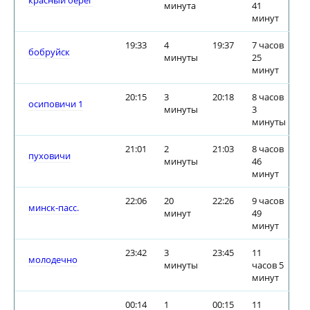
красный берег
минута
41
минут
19:33
4
19:37
7 часов
бобруйск
минуты
25
минут
20:15
3
20:18
8 часов
осиповичи 1
минуты
3
минуты
21:01
2
21:03
8 часов
пуховичи
минуты
46
минут
22:06
20
22:26
9 часов
минск-пасс.
минут
49
минут
23:42
3
23:45
11
молодечно
минуты
часов 5
минут
00:14
1
00:15
11