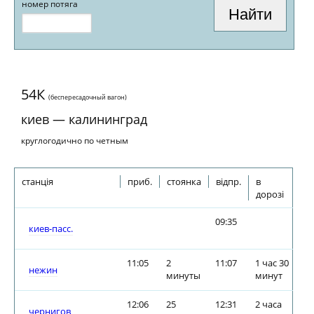
номер потяга
54К
(беспересадочный вагон)
киев — калининград
круглогодично по четным
станція
приб.
стоянка
відпр.
в
дорозі
09:35
киев-пасс.
11:05
2
11:07
1 час 30
нежин
минуты
минут
12:06
25
12:31
2 часа
чернигов