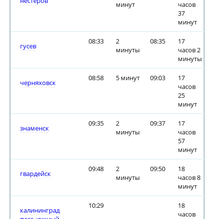
нестеров
минут
часов
37
минут
08:33
2
08:35
17
гусев
минуты
часов 2
минуты
08:58
5 минут
09:03
17
черняховск
часов
25
минут
09:35
2
09:37
17
знаменск
минуты
часов
57
минут
09:48
2
09:50
18
гвардейск
минуты
часов 8
минут
10:29
18
калининград
часов