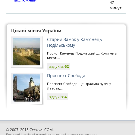
пасс. южный
47
минут
Цікаві місця України
Старий Замок у Кам’янець-
Подільському
Пролог Каменец-Подольский .... Коли ми з
Кверті...
відгуків:
62
Проспект Свободи
Проспект Свободи- центральна вулиця
Львова,...
відгуків:
4
© 2007–2015 Стежка. COM.
Письмові і графічні матеріали захищені авторським правом