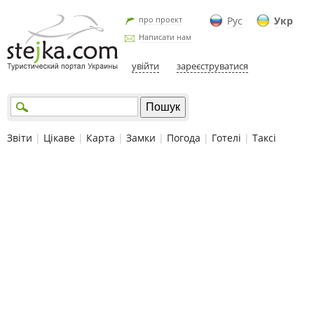
про проект
Рус
Укр
Написати нам
увійти
зареєструватися
Звіти
|
Цікаве
|
Карта
|
Замки
|
Погода
|
Готелі
|
Таксі