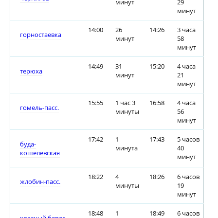
минут
29
минут
14:00
26
14:26
3 часа
горностаевка
минут
58
минут
14:49
31
15:20
4 часа
терюха
минут
21
минут
15:55
1 час 3
16:58
4 часа
гомель-пасс.
минуты
56
минут
17:42
1
17:43
5 часов
буда-
минута
40
кошелевская
минут
18:22
4
18:26
6 часов
жлобин-пасс.
минуты
19
минут
18:48
1
18:49
6 часов