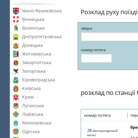
Івано-Франківська
Розклад руху поїзд
Вінницька
Волинська
звідки
Дніпропетровська
Донецька
номер потяга
Житомирська
Закарпатська
Запорізька
Кіровоградська
Київська
розклад по станції
Крим
Луганська
Львівська
номер потяга
пер
Миколаївська
бре
28
Одеська
(беспересадочный
вагон)