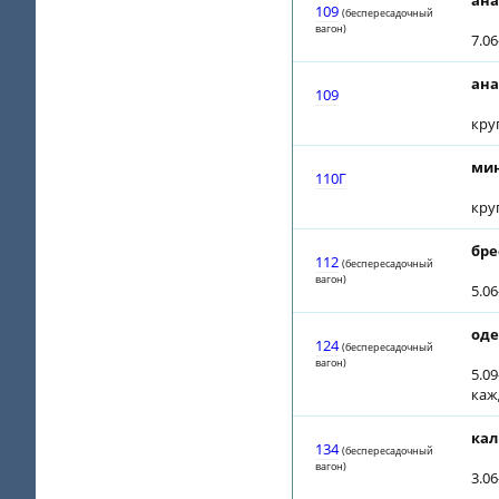
ана
109
(беспересадочный
вагон)
7.06
ана
109
кру
мин
110Г
кру
бре
112
(беспересадочный
вагон)
5.06
оде
124
(беспересадочный
вагон)
5.09
каж
кал
134
(беспересадочный
вагон)
3.0