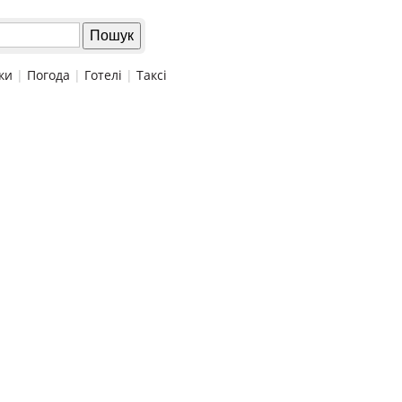
ки
|
Погода
|
Готелі
|
Таксі