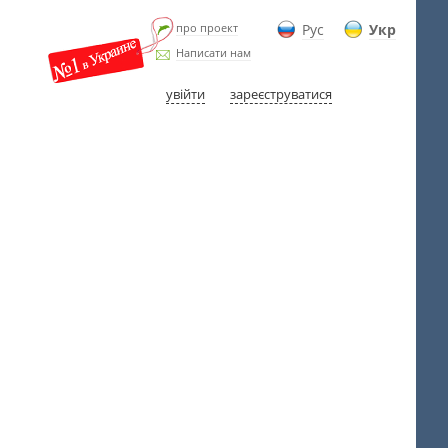
про проект
Рус
Укр
Написати нам
увійти
зареєструватися