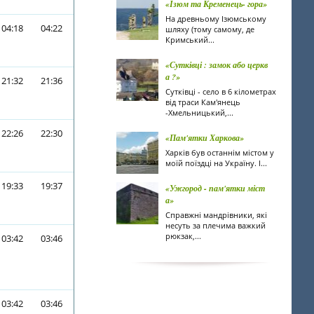
«Ізюм та Кременець- гора»
На древньому Ізюмському
04:18
04:22
шляху (тому самому, де
Кримський...
«Сутківці : замок або церкв
а ?»
21:32
21:36
Сутківці - село в 6 кілометрах
від траси Кам'янець
-Хмельницький,...
22:26
22:30
«Пам'ятки Харкова»
Харків був останнім містом у
моїй поїздці на Україну. І...
19:33
19:37
«Ужгород - пам'ятки міст
а»
Справжні мандрівники, які
несуть за плечима важкий
рюкзак,...
03:42
03:46
03:42
03:46