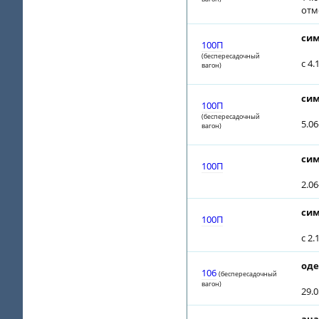
отм
сим
100П
(беспересадочный
с 4.
вагон)
сим
100П
(беспересадочный
5.0
вагон)
сим
100П
2.06
сим
100П
с 2
оде
106
(беспересадочный
вагон)
29.0