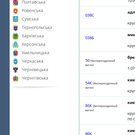
10.
Полтавська
Ровенська
адл
038С
Сумська
кру
Тернопільська
мин
Харківська
038Б
Херсонська
кру
Хмельницька
бре
50
Черкаська
(беспересадочный
вагон)
1.0
Чернівецька
Чернігівська
кие
54К
(беспересадочный
вагон)
кру
кие
86К
(беспересадочный
вагон)
кру
по 
кие
86К