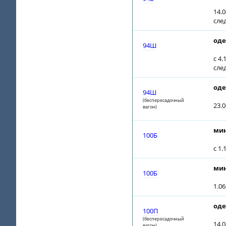
14.0
сле
оде
94Ш
с 4.
сле
оде
94Ш
(беспересадочный
23.
вагон)
мин
100Б
с 1
мин
100Б
1.06
оде
100П
(беспересадочный
14.0
вагон)