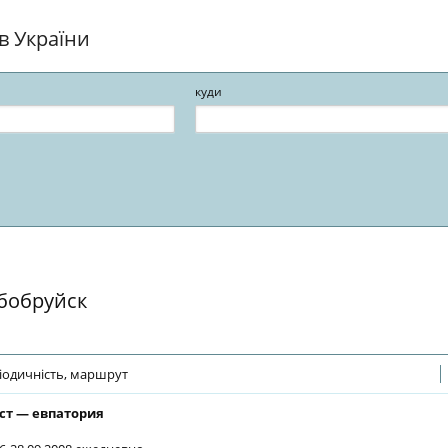
ів України
куди
 бобруйск
іодичність, маршрут
ст — евпатория