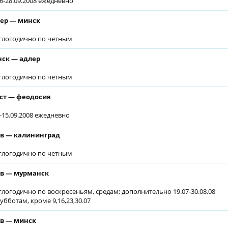
06-28.09.2008 ежедневно
ер — минск
глогодично по четным
ск — адлер
глогодично по четным
ст — феодосия
7-15.09.2008 ежедневно
в — калининград
глогодично по четным
в — мурманск
глогодично по воскресеньям, средам; дополнительно 19.07-30.08.08
субботам, кроме 9,16,23,30.07
в — минск