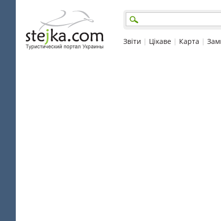
Звіти
|
Цікаве
|
Карта
|
Зам