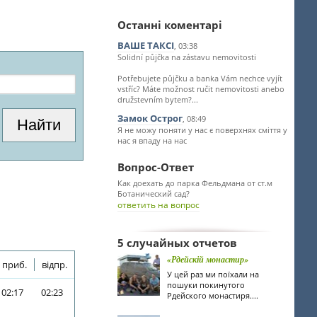
Останні коментарі
ВАШЕ ТАКСІ
, 03:38
Solidní půjčka na zástavu nemovitosti
Potřebujete půjčku a banka Vám nechce vyjít
vstříc? Máte možnost ručit nemovitosti anebo
družstevním bytem?...
Замок Острог
, 08:49
Я не можу поняти у нас є поверхнях сміття у
нас я впаду на нас
Вопрос-Ответ
Как доехать до парка Фельдмана от ст.м
Ботанический сад?
ответить на вопрос
5 случайных отчетов
«Рдейскій монастир»
приб.
відпр.
У цей раз ми поїхали на
пошуки покинутого
02:17
02:23
Рдейского монастиря....