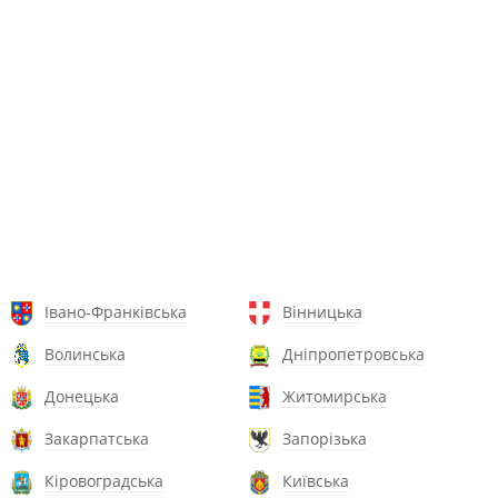
Івано-Франківська
Вінницька
Волинська
Дніпропетровська
Донецька
Житомирська
Закарпатська
Запорізька
Кіровоградська
Київська