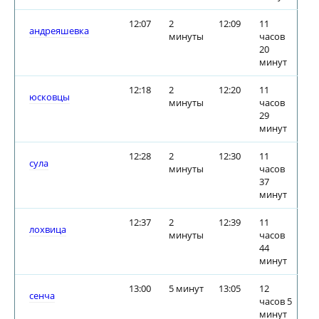
12:07
2
12:09
11
андреяшевка
минуты
часов
20
минут
12:18
2
12:20
11
юсковцы
минуты
часов
29
минут
12:28
2
12:30
11
сула
минуты
часов
37
минут
12:37
2
12:39
11
лохвица
минуты
часов
44
минут
13:00
5 минут
13:05
12
сенча
часов 5
минут