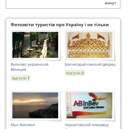
минут
Фотозвіти туристів про Україну і не тільки
Вилково: украинская
Бахчисарай ханский дворец
Венеция
відгуків:
2
відгуків:
1
Мыс Фиолент
Черниговский пивзавод