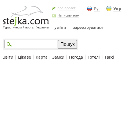
про проект
Рус
Укр
Написати нам
увійти
зареєструватися
Звіти
|
Цікаве
|
Карта
|
Замки
|
Погода
|
Готелі
|
Таксі