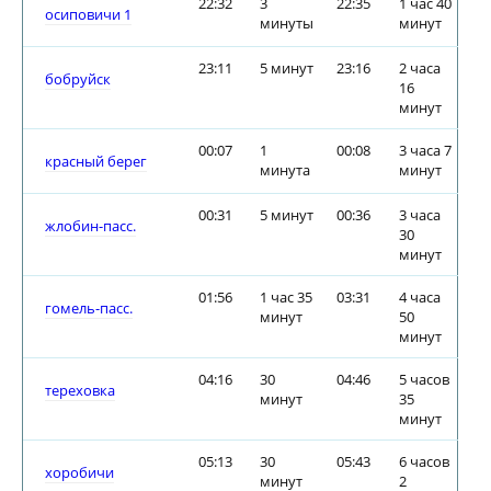
22:32
3
22:35
1 час 40
осиповичи 1
минуты
минут
23:11
5 минут
23:16
2 часа
бобруйск
16
минут
00:07
1
00:08
3 часа 7
красный берег
минута
минут
00:31
5 минут
00:36
3 часа
жлобин-пасс.
30
минут
01:56
1 час 35
03:31
4 часа
гомель-пасс.
минут
50
минут
04:16
30
04:46
5 часов
тереховка
минут
35
минут
05:13
30
05:43
6 часов
хоробичи
минут
2