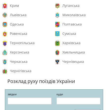
Крим
Луганська
Львівська
Миколаївська
Одеська
Полтавська
Ровенська
Сумська
Тернопільська
Харківська
Херсонська
Хмельницька
Черкаська
Чернівецька
Чернігівська
Розклад руху поїздів України
звідки
куди