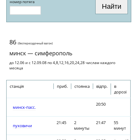
номер потяга
86
(беспересадочный вагон)
минск — симферополь
до 12.06 и с 12.09.08 по 4,8,12,16,20,24,28 числам каждого
месяца
станція
приб.
стоянка
відпр.
в
дорозі
20:50
минск-пасс.
21:45
2
21:47
55
пуховичи
минуты
минут