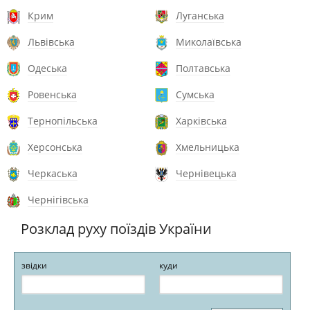
Крим
Луганська
Львівська
Миколаївська
Одеська
Полтавська
Ровенська
Сумська
Тернопільська
Харківська
Херсонська
Хмельницька
Черкаська
Чернівецька
Чернігівська
Розклад руху поїздів України
звідки
куди