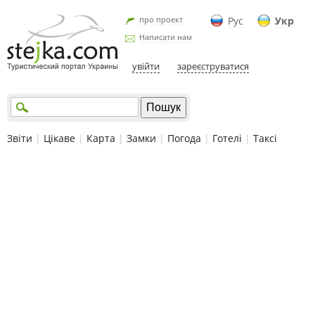
про проект
Рус
Укр
Написати нам
увійти
зареєструватися
Звіти
|
Цікаве
|
Карта
|
Замки
|
Погода
|
Готелі
|
Таксі