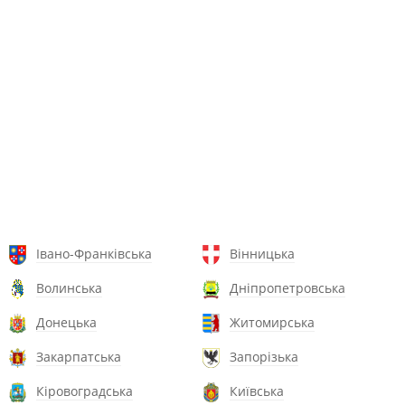
Івано-Франківська
Вінницька
Волинська
Дніпропетровська
Донецька
Житомирська
Закарпатська
Запорізька
Кіровоградська
Київська