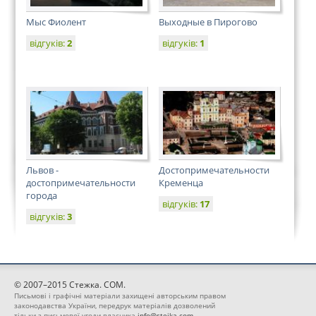
Мыс Фиолент
Выходные в Пирогово
відгуків:
2
відгуків:
1
Львов -
Достопримечательности
достопримечательности
Кременца
города
відгуків:
17
відгуків:
3
© 2007–2015 Стежка. COM.
Письмові і графічні матеріали захищені авторським правом
законодавства України, передрук матеріалів дозволений
тільки з письмової угоди власника
info@stejka.com