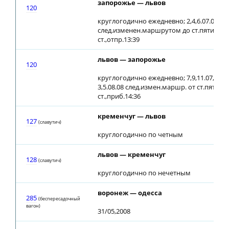
запорожье — львов
120
круглогодично ежедневно; 2,4,6.07.08
след.изменен.маршрутом до ст.пятихатк
ст.,отпр.13:39
львов — запорожье
120
круглогодично ежедневно; 7,9,11.07,
3,5.08.08 след.измен.маршр. от ст.пятиха
ст.,приб.14:36
кременчуг — львов
127
(славутич)
круглогодично по четным
львов — кременчуг
128
(славутич)
круглогодично по нечетным
воронеж — одесса
285
(беспересадочный
вагон)
31/05,2008