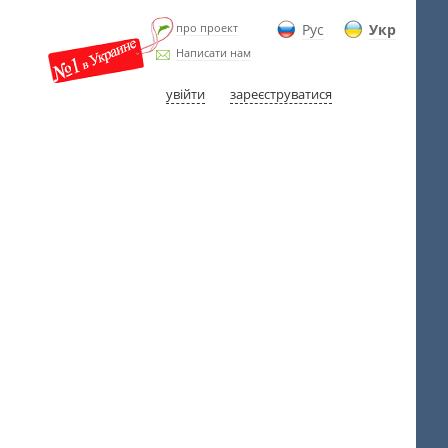
про проект
Рус
Укр
Написати нам
увійти
зареєструватися