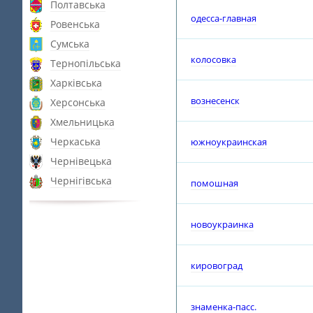
Полтавська
одесса-главная
Ровенська
Сумська
колосовка
Тернопільська
Харківська
вознесенск
Херсонська
Хмельницька
Черкаська
южноукраинская
Чернівецька
Чернігівська
помошная
новоукраинка
кировоград
знаменка-пасс.