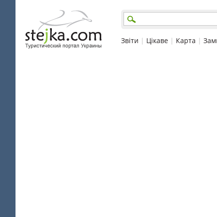
Звіти
|
Цікаве
|
Карта
|
Зам