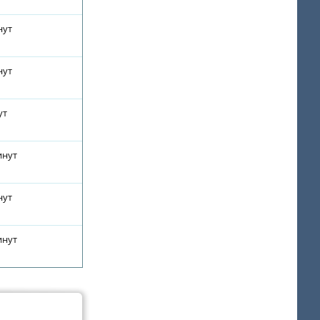
нут
нут
ут
инут
нут
инут