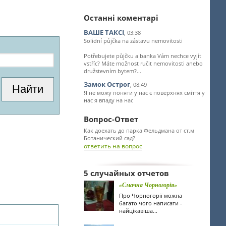
Останні коментарі
ВАШЕ ТАКСІ
, 03:38
Solidní půjčka na zástavu nemovitosti
Potřebujete půjčku a banka Vám nechce vyjít
vstříc? Máte možnost ručit nemovitosti anebo
družstevním bytem?...
Замок Острог
, 08:49
Я не можу поняти у нас є поверхнях сміття у
нас я впаду на нас
Вопрос-Ответ
Как доехать до парка Фельдмана от ст.м
Ботанический сад?
ответить на вопрос
5 случайных отчетов
«Смачна Чорногорія»
Про Чорногорії можна
багато чого написати -
найцікавіша...