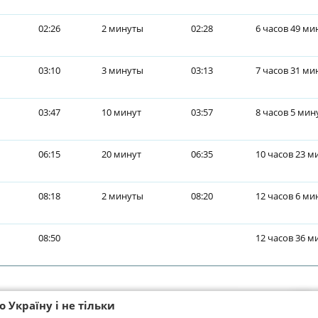
02:26
2 минуты
02:28
6 часов 49 ми
03:10
3 минуты
03:13
7 часов 31 ми
03:47
10 минут
03:57
8 часов 5 мин
06:15
20 минут
06:35
10 часов 23 м
08:18
2 минуты
08:20
12 часов 6 ми
08:50
12 часов 36 м
 Україну і не тільки