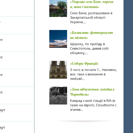
«Угорське село Бене: персик
и, вино і палинка»
Село Бене, розташоване в
Закарпатській області
т
України,...
«Балаклава: фотопрогулян
ка містом»
ут
Щороку, по приїзду в
Севастополь, давав собі
обіцянку,...
ут
«Собори Франції»
З чого ж почати ?... Напевно,
все- таки з визнання в
ут
любові!...
«Зона відчуження: поїздка в
ут
Чорнобиль»
Камрад з моєї гільдії в Rift (я
граю на європі, Cloudborne )
нут
зганяв...
нут