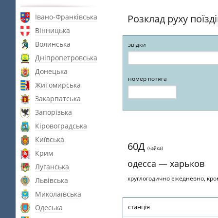
Івано-Франківська
Розклад руху поїзд
Вінницька
Волинська
звідки
Дніпропетровська
Донецька
номер потяга
Житомирська
Закарпатська
Запорізька
Кіровоградська
Київська
60Д
(чайка)
Крим
одесса — харьков
Луганська
круглогодично ежедневно, кро
Львівська
Миколаївська
станція
Одеська