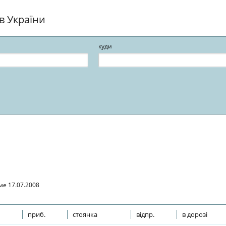
ів України
куди
ме 17.07.2008
приб.
стоянка
відпр.
в дорозі