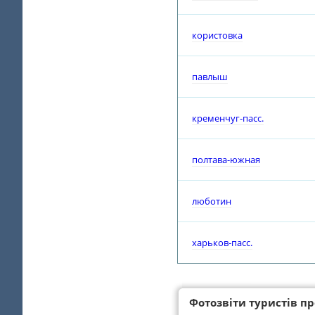
користовка
павлыш
кременчуг-пасс.
полтава-южная
люботин
харьков-пасс.
Фотозвіти туристів про