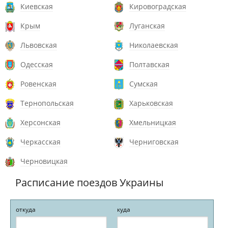
Киевская
Кировоградская
Крым
Луганская
Львовская
Николаевская
Одесская
Полтавская
Ровенская
Сумская
Тернопольская
Харьковская
Херсонская
Хмельницкая
Черкасская
Черниговская
Черновицкая
Расписание поездов Украины
откуда
куда