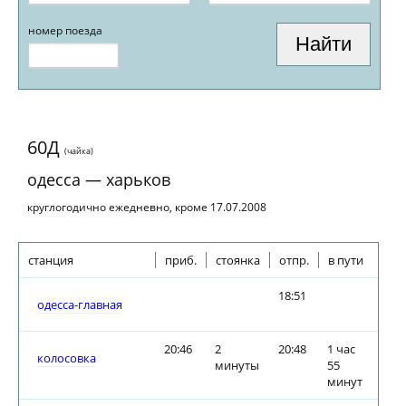
номер поезда
60Д
(чайка)
одесса — харьков
круглогодично ежедневно, кроме 17.07.2008
станция
приб.
стоянка
отпр.
в пути
18:51
одесса-главная
20:46
2
20:48
1 час
колосовка
минуты
55
минут