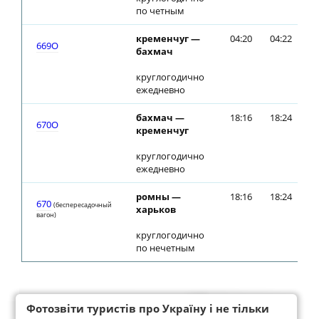
по четным
кременчуг —
04:20
04:22
669О
бахмач
круглогодично
ежедневно
бахмач —
18:16
18:24
670О
кременчуг
круглогодично
ежедневно
ромны —
18:16
18:24
670
(беспересадочный
харьков
вагон)
круглогодично
по нечетным
Фотозвіти туристів про Україну і не тільки