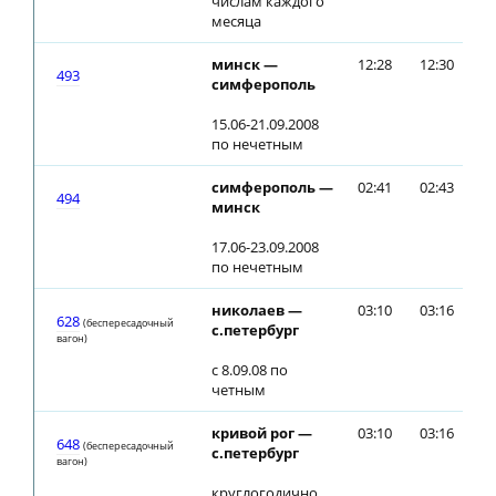
числам каждого
месяца
минск —
12:28
12:30
493
симферополь
15.06-21.09.2008
по нечетным
симферополь —
02:41
02:43
494
минск
17.06-23.09.2008
по нечетным
николаев —
03:10
03:16
628
(беспересадочный
с.петербург
вагон)
с 8.09.08 по
четным
кривой рог —
03:10
03:16
648
(беспересадочный
с.петербург
вагон)
круглогодично