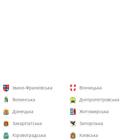
Івано-Франківська
Вінницька
Волинська
Дніпропетровська
Донецька
Житомирська
Закарпатська
Запорізька
Кіровоградська
Київська