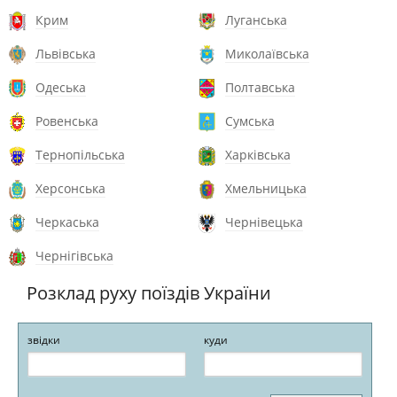
Крим
Луганська
Львівська
Миколаївська
Одеська
Полтавська
Ровенська
Сумська
Тернопільська
Харківська
Херсонська
Хмельницька
Черкаська
Чернівецька
Чернігівська
Розклад руху поїздів України
звідки
куди