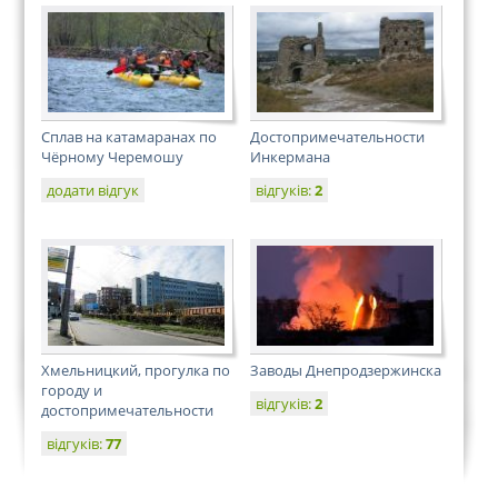
Сплав на катамаранах по
Достопримечательности
Чёрному Черемошу
Инкермана
додати відгук
відгуків:
2
Хмельницкий, прогулка по
Заводы Днепродзержинска
городу и
відгуків:
2
достопримечательности
відгуків:
77