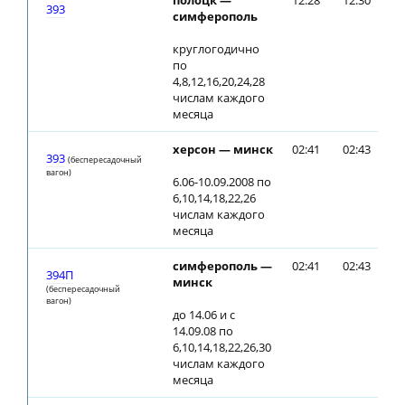
полоцк —
12:28
12:30
393
симферополь
круглогодично
по
4,8,12,16,20,24,28
числам каждого
месяца
херсон — минск
02:41
02:43
393
(беспересадочный
вагон)
6.06-10.09.2008 по
6,10,14,18,22,26
числам каждого
месяца
симферополь —
02:41
02:43
394П
минск
(беспересадочный
вагон)
до 14.06 и с
14.09.08 по
6,10,14,18,22,26,30
числам каждого
месяца