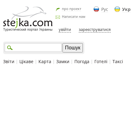
про проект
Рус
Укр
Написати нам
увійти
зареєструватися
Звіти
|
Цікаве
|
Карта
|
Замки
|
Погода
|
Готелі
|
Таксі