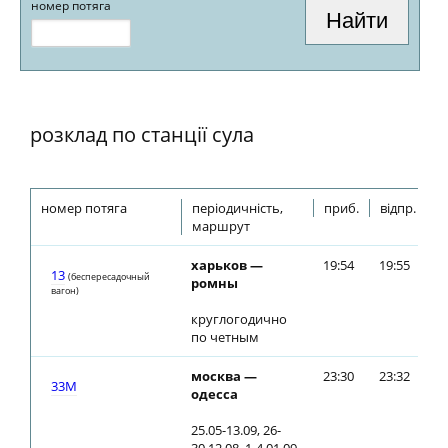
номер потяга
розклад по станції сула
номер потяга
періодичність,
приб.
відпр.
маршрут
харьков —
19:54
19:55
13
(беспересадочный
ромны
вагон)
круглогодично
по четным
москва —
23:30
23:32
33М
одесса
25.05-13.09, 26-