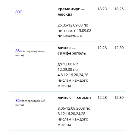
кременчуг —
18:23
18:25
80О
москва
26.05-12.09.08 по
четным; с 15.09.08
по нечетным
минск —
12:28
12:30
86
(беспересадочный
симферополь
вагон)
до 12.06 и с
12.09.08 по
4,8,12,16,20,24,28
числам каждого
месяца
минск — херсон
12:28
12:30
86
(беспересадочный
вагон)
8.06-12.09.2008 по
8,12,16,20,24,28
числам каждого
месяца