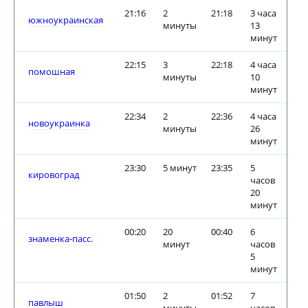
21:16
2
21:18
3 часа
южноукраинская
минуты
13
минут
22:15
3
22:18
4 часа
помошная
минуты
10
минут
22:34
2
22:36
4 часа
новоукраинка
минуты
26
минут
23:30
5 минут
23:35
5
кировоград
часов
20
минут
00:20
20
00:40
6
знаменка-пасс.
минут
часов
5
минут
01:50
2
01:52
7
павлыш