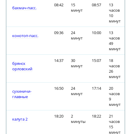
08:42
15
08:57
13
бахмач-пасс.
минут
часов
10
минут
09:36
24
10:00
13
конотоп-пасс.
минут
часов
49
минут
14:37
30
15:07
18
брянск
минут
часов
орловский
26
минут
16:50
24
17:14
20
сухиничи-
минут
часов
главные
9
минут
18:20
2
18:22
21
калуга 2
минуты
часов
15
минут