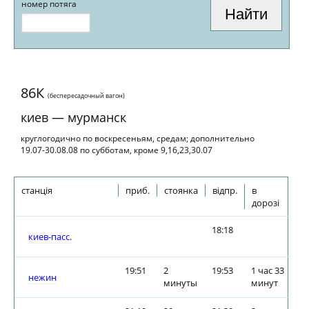
номер потяга
86К
(беспересадочный вагон)
киев — мурманск
круглогодично по воскресеньям, средам; дополнительно
19.07-30.08.08 по субботам, кроме 9,16,23,30.07
станція
приб.
стоянка
відпр.
в
дорозі
18:18
киев-пасс.
19:51
2
19:53
1 час 33
нежин
минуты
минут