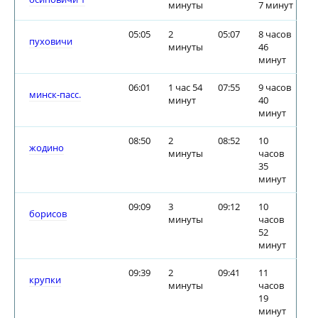
минуты
7 минут
05:05
2
05:07
8 часов
пуховичи
минуты
46
минут
06:01
1 час 54
07:55
9 часов
минск-пасс.
минут
40
минут
08:50
2
08:52
10
жодино
минуты
часов
35
минут
09:09
3
09:12
10
борисов
минуты
часов
52
минут
09:39
2
09:41
11
крупки
минуты
часов
19
минут