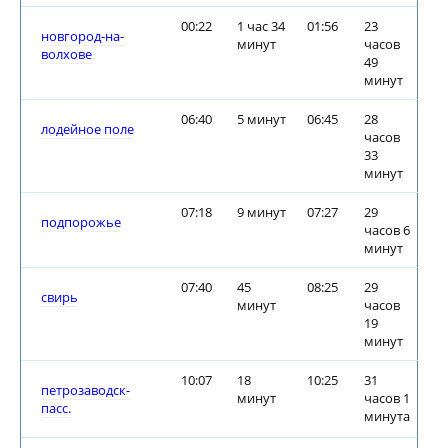
00:22
1 час 34
01:56
23
новгород-на-
минут
часов
волхове
49
минут
06:40
5 минут
06:45
28
лодейное поле
часов
33
минут
07:18
9 минут
07:27
29
подпорожье
часов 6
минут
07:40
45
08:25
29
свирь
минут
часов
19
минут
10:07
18
10:25
31
петрозаводск-
минут
часов 1
пасс.
минута