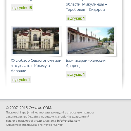
области: Микулинцы –
відгуків:
15
Теребовля – Сидоров
відгуків:
1
XXL-обзор Севастополя или
Бахчисарай - Ханский
что делать в Крыму в
Дворец
феврале
відгуків:
1
відгуків:
1
© 2007–2015 Стежка. COM.
Письмові і графічні матеріали захищені авторським правом
законодавства України, передрук матеріалів дозволений
тільки з письмової угоди власника
info@stejka.com
Юридична підтримка агентство "Солбі"