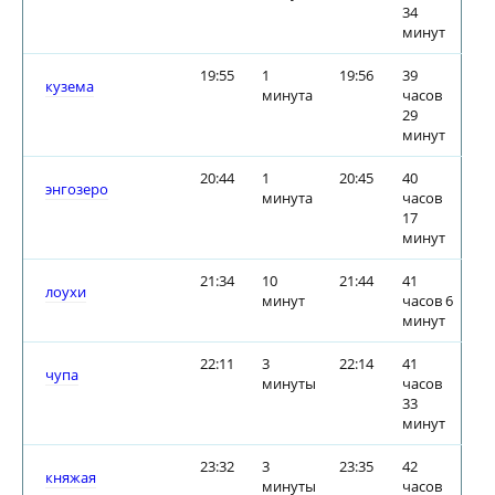
34
минут
19:55
1
19:56
39
кузема
минута
часов
29
минут
20:44
1
20:45
40
энгозеро
минута
часов
17
минут
21:34
10
21:44
41
лоухи
минут
часов 6
минут
22:11
3
22:14
41
чупа
минуты
часов
33
минут
23:32
3
23:35
42
княжая
минуты
часов