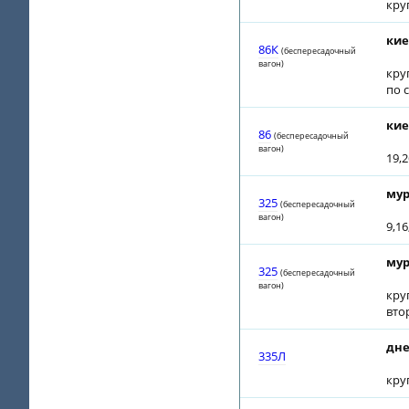
кру
кие
86К
(беспересадочный
вагон)
кру
по 
кие
86
(беспересадочный
вагон)
19,2
мур
325
(беспересадочный
вагон)
9,16
мур
325
(беспересадочный
вагон)
кру
вто
дне
335Л
кру