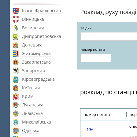
Івано-Франківська
Розклад руху поїзд
Вінницька
Волинська
звідки
Дніпропетровська
Донецька
номер потяга
Житомирська
Закарпатська
Запорізька
Кіровоградська
Київська
розклад по станці
Крим
Луганська
Львівська
номер потяга
пер
Миколаївська
с.п
19A
Одеська