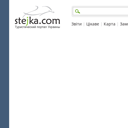
Звіти
|
Цікаве
|
Карта
|
Зам