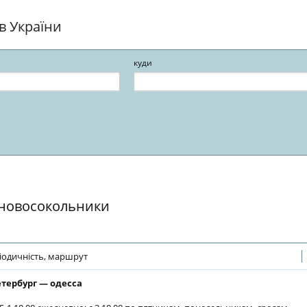
ів України
куди
ї новосокольники
іодичність, маршрут
етербург — одесса