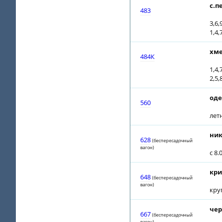
с.п
483
3,6,
1,4,
хме
484К
1,4,
2,5,
оде
560
летн
ник
628
(беспересадочный
вагон)
с 8
кри
648
(беспересадочный
вагон)
кру
чер
667
(беспересадочный
вагон)