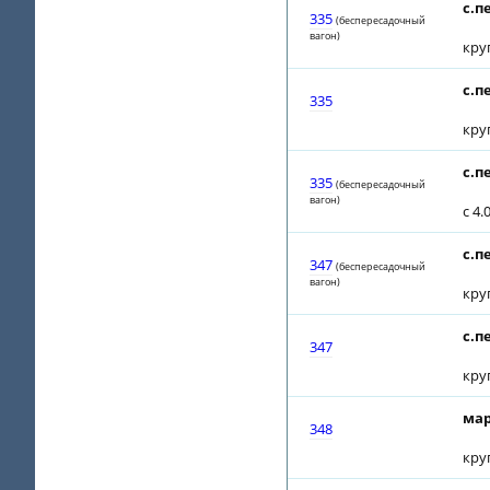
с.п
335
(беспересадочный
вагон)
кру
с.п
335
кру
с.п
335
(беспересадочный
вагон)
с 4
с.п
347
(беспересадочный
вагон)
кру
с.п
347
кру
мар
348
кру