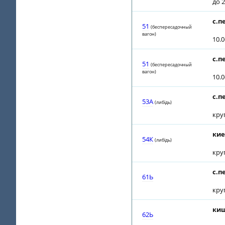
до 2
с.п
51
(беспересадочный
вагон)
10.
с.п
51
(беспересадочный
вагон)
10.
с.п
53A
(либiдь)
кру
кие
54К
(либiдь)
кру
с.п
61Ь
кру
киш
62Ь