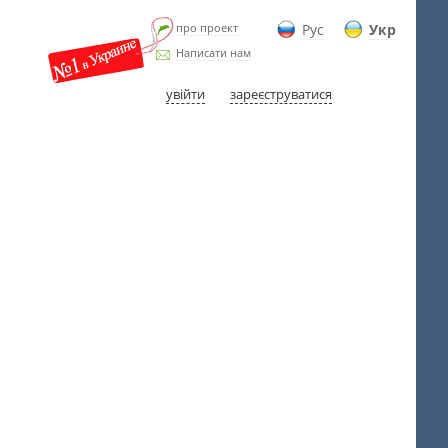
про проект
Рус
Укр
Написати нам
увійти
зареєструватися