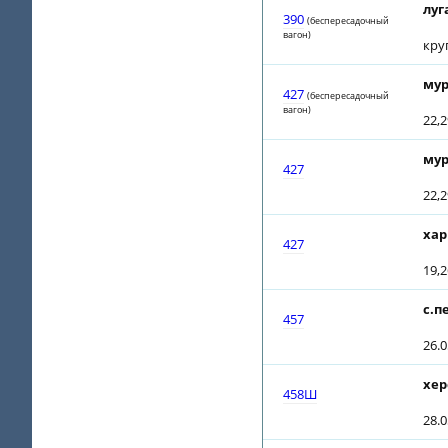
луг
390
(беспересадочный
вагон)
кру
мур
427
(беспересадочный
вагон)
22,2
мур
427
22,2
хар
427
19,2
с.п
457
26.
хер
458Ш
28.