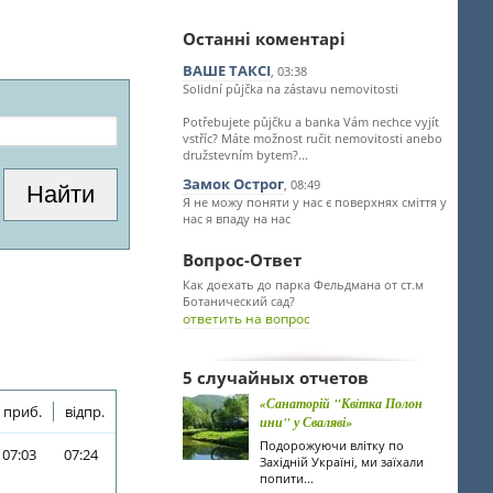
Останні коментарі
ВАШЕ ТАКСІ
, 03:38
Solidní půjčka na zástavu nemovitosti
Potřebujete půjčku a banka Vám nechce vyjít
vstříc? Máte možnost ručit nemovitosti anebo
družstevním bytem?...
Замок Острог
, 08:49
Я не можу поняти у нас є поверхнях сміття у
нас я впаду на нас
Вопрос-Ответ
Как доехать до парка Фельдмана от ст.м
Ботанический сад?
ответить на вопрос
5 случайных отчетов
«Санаторій "Квiтка Полон
приб.
відпр.
ини" у Сваляві»
Подорожуючи влітку по
07:03
07:24
Західній Україні, ми заїхали
попити...