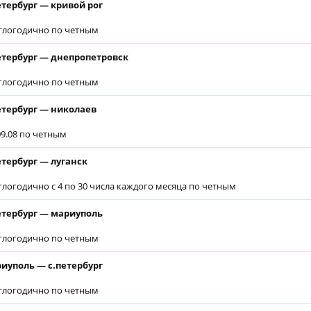
етербург — кривой рог
глогодично по четным
етербург — днепропетровск
глогодично по четным
етербург — николаев
.09.08 по четным
етербург — луганск
глогодично с 4 по 30 числа каждого месяца по четным
етербург — мариуполь
глогодично по четным
иуполь — с.петербург
глогодично по четным