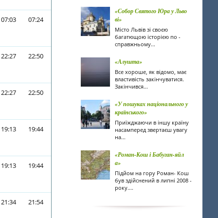
«Собор Святого Юра у Льво
07:03
07:24
ві»
Місто Львів зі своєю
багатющою історією по -
справжньому...
22:27
22:50
«Алушта»
Все хороше, як відомо, має
властивість закінчуватися.
Закінчився...
22:27
22:50
«У пошуках національного у
країнського»
Приїжджаючи в іншу країну
19:13
19:44
насамперед звертаєш увагу
на...
«Роман-Кош і Бабуган-яйл
а»
19:13
19:44
Підйом на гору Роман- Кош
був здійснений в липні 2008 -
року....
21:34
21:54