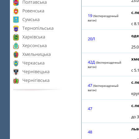
23.
Полтавська
Ровенська
с.п
19
(беспересадочный
Сумська
вагон)
с 8
Тернопільська
оде
Харківська
20Л
Херсонська
25.
Хмельницька
хме
42Д
Черкаська
(беспересадочный
вагон)
с 5
Чернівецька
Чернігівська
с.п
47
(беспересадочный
вагон)
кру
с.п
47
до 3
льв
48