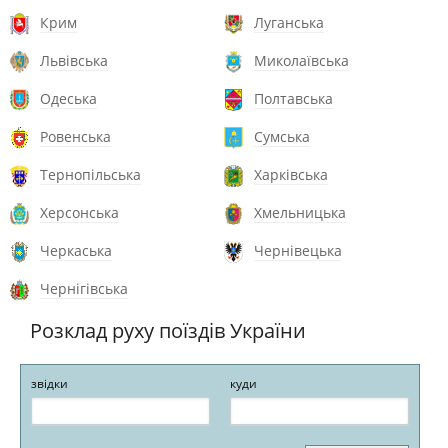
Крим
Луганська
Львівська
Миколаївська
Одеська
Полтавська
Ровенська
Сумська
Тернопільська
Харківська
Херсонська
Хмельницька
Черкаська
Чернівецька
Чернігівська
Розклад руху поїздів України
звідки
куди