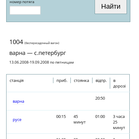
номер потяга
1004
(беспересадочный вагон)
варна — с.петербург
13.06.2008-19.09.2008 по пятницам
станція
приб.
стоянка
відпр.
в
дорозі
20:50
варна
00:15
45
01:00
3 часа
русе
минут
25
минут