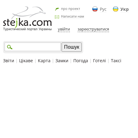
про проект
Рус
Укр
Написати нам
увійти
зареєструватися
Звіти
|
Цікаве
|
Карта
|
Замки
|
Погода
|
Готелі
|
Таксі