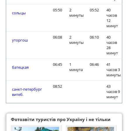
05:50
2
05:52
40
сольцы
минуты
часов
12
минут
06:08
2
06:10
40
уторгош
минуты
часов
28
минут
06:45
1
06:46
41
батецкая
минута
часов 3
минуты
08:52
43
санкт-петербург
часов 9
витеб.
минут
Фотозвіти туристів про Україну і не тільки