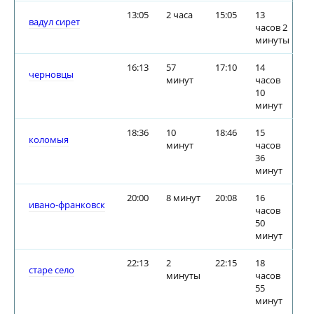
13:05
2 часа
15:05
13
вадул сирет
часов 2
минуты
16:13
57
17:10
14
черновцы
минут
часов
10
минут
18:36
10
18:46
15
коломыя
минут
часов
36
минут
20:00
8 минут
20:08
16
ивано-франковск
часов
50
минут
22:13
2
22:15
18
старе село
минуты
часов
55
минут