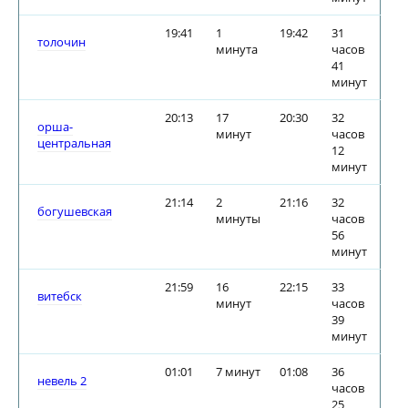
19:41
1
19:42
31
толочин
минута
часов
41
минут
20:13
17
20:30
32
орша-
минут
часов
центральная
12
минут
21:14
2
21:16
32
богушевская
минуты
часов
56
минут
21:59
16
22:15
33
витебск
минут
часов
39
минут
01:01
7 минут
01:08
36
невель 2
часов
25