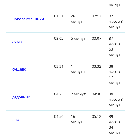
минут
01:51
26
02:17
37
новосокольники
минут
часов 8
минут
03:02
5 минут
03:07
37
локня
часов
53
минут
03:31
1
03:32
38
сущево
минута
часов
17
минут
04:23
7 минут
04:30
39
дедовичи
часов 8
минут
04:56
16
05:12
39
дно
минут
часов
34
минут