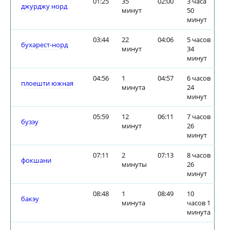
01:25
35
02:00
3 часа
джурджу норд
минут
50
минут
03:44
22
04:06
5 часов
бухарест-норд
минут
34
минут
04:56
1
04:57
6 часов
плоешти южная
минута
24
минут
05:59
12
06:11
7 часов
бузэу
минут
26
минут
07:11
2
07:13
8 часов
фокшани
минуты
26
минут
08:48
1
08:49
10
бакэу
минута
часов 1
минута