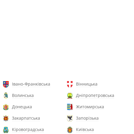
Івано-Франківська
Вінницька
Волинська
Дніпропетровська
Донецька
Житомирська
Закарпатська
Запорізька
Кіровоградська
Київська