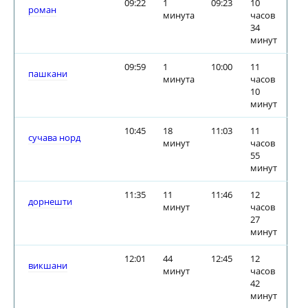
09:22
1
09:23
10
роман
минута
часов
34
минут
09:59
1
10:00
11
пашкани
минута
часов
10
минут
10:45
18
11:03
11
сучава норд
минут
часов
55
минут
11:35
11
11:46
12
дорнешти
минут
часов
27
минут
12:01
44
12:45
12
викшани
минут
часов
42
минут