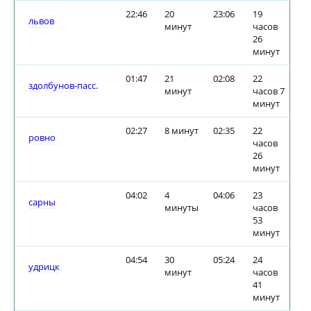
22:46
20
23:06
19
львов
минут
часов
26
минут
01:47
21
02:08
22
здолбунов-пасс.
минут
часов 7
минут
02:27
8 минут
02:35
22
ровно
часов
26
минут
04:02
4
04:06
23
сарны
минуты
часов
53
минут
04:54
30
05:24
24
удрицк
минут
часов
41
минут