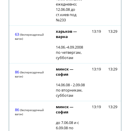
ежедневно;
12.06.08 до
ст.киев под
№233
харьков —
13:19
13:29
63
(беспересадочный
варна
вагон)
14.06.-4.09.2008
по четвергам,
субботам
минск —
13:19
13:29
86
(беспересадочный
софия
вагон)
14.06.08 - 2.09.08
по вторникам,
субботам
минск —
13:19
13:29
86
(беспересадочный
софия
вагон)
до 7.06.08 и с
6.09.08 по