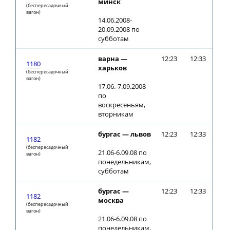
минск
(беспересадочный
вагон)
14.06.2008-
20.09.2008 по
субботам
варна —
12:23
12:33
1180
харьков
(беспересадочный
вагон)
17.06.-7.09.2008
по
воскресеньям,
вторникам
бургас — львов
12:23
12:33
1182
(беспересадочный
21.06-6.09.08 по
вагон)
понедельникам,
субботам
бургас —
12:23
12:33
1182
москва
(беспересадочный
вагон)
21.06-6.09.08 по
понедельникам,