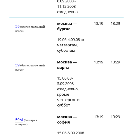
6.09.2008 -
11.12.2008
ежедневно
москва —
13:19
13:29
59
(беспересадочный
бургас
вагон)
19.06-4.09.08 по
четвергам,
субботам
москва —
13:19
13:29
59
(беспересадочный
варна
вагон)
15.06.08-
5.09.2008
ежедневно,
кроме
четвергов и
суббот
москва —
13:19
13:29
59М
(болгария
софия
экспресс)
15.06-5.09.2008