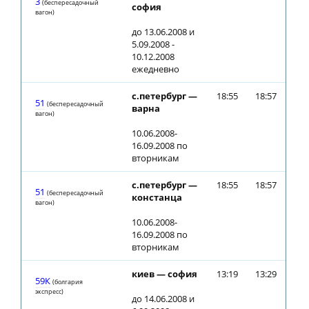
3
(беспересадочный
софия
вагон)
до 13.06.2008 и
5.09.2008 -
10.12.2008
ежедневно
с.петербург —
18:55
18:57
51
(беспересадочный
варна
вагон)
10.06.2008-
16.09.2008 по
вторникам
с.петербург —
18:55
18:57
51
(беспересадочный
констанца
вагон)
10.06.2008-
16.09.2008 по
вторникам
киев — софия
13:19
13:29
59К
(болгария
экспресс)
до 14.06.2008 и