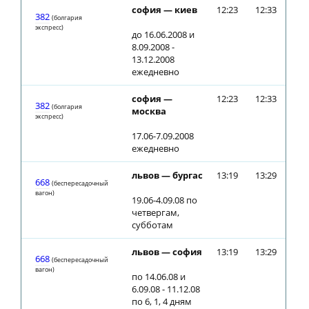
софия — киев
12:23
12:33
382
(болгария
экспресс)
до 16.06.2008 и
8.09.2008 -
13.12.2008
ежедневно
софия —
12:23
12:33
382
(болгария
москва
экспресс)
17.06-7.09.2008
ежедневно
львов — бургас
13:19
13:29
668
(беспересадочный
вагон)
19.06-4.09.08 по
четвергам,
субботам
львов — софия
13:19
13:29
668
(беспересадочный
вагон)
по 14.06.08 и
6.09.08 - 11.12.08
по 6, 1, 4 дням