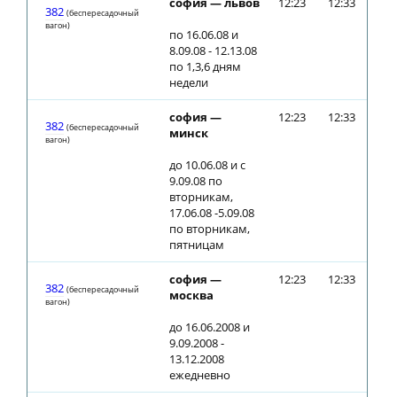
софия — львов
12:23
12:33
382
(беспересадочный
вагон)
по 16.06.08 и
8.09.08 - 12.13.08
по 1,3,6 дням
недели
софия —
12:23
12:33
382
(беспересадочный
минск
вагон)
до 10.06.08 и с
9.09.08 по
вторникам,
17.06.08 -5.09.08
по вторникам,
пятницам
софия —
12:23
12:33
382
(беспересадочный
москва
вагон)
до 16.06.2008 и
9.09.2008 -
13.12.2008
ежедневно