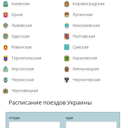
Киевская
Кировоградская
Крым
Луганская
Львовская
Николаевская
Одесская
Полтавская
Ровенская
Сумская
Тернопольская
Харьковская
Херсонская
Хмельницкая
Черкасская
Черниговская
Черновицкая
Расписание поездов Украины
откуда
куда