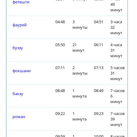
фетешти
49
минут
04:48
3
04:51
3 часа
фаурей
минуты
32
минут
05:50
21
06:11
4 часа
бузэу
минут
31
минут
07:11
2
07:13
5 часов
фокшани
минуты
31
минут
08:48
1
08:49
7 часов
бакэу
минута
6
минут
09:22
1
09:23
7 часов
роман
минута
39
минут
09:59
1
10:00
8 часов