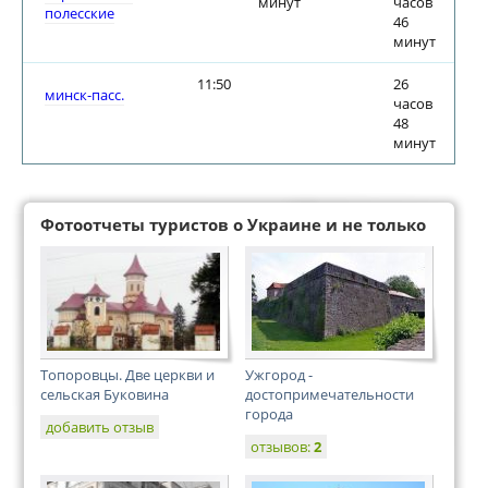
минут
часов
полесские
46
минут
11:50
26
минск-пасс.
часов
48
минут
Фотоотчеты туристов о Украине и не только
Топоровцы. Две церкви и
Ужгород -
сельская Буковина
достопримечательности
города
добавить отзыв
отзывов:
2