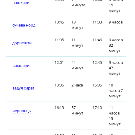
пашкани
минута
15
минут
10:45
18
11:03
9 часов
сучава норд
минут
11:35
11
11:46
9 часов
дорнешти
минут
32
минут
12:01
44
12:45
9 часов
викшани
минут
47
минут
13:05
2 часа
15:05
10
вадул сирет
часов 7
минут
16:13
57
17:10
11
черновцы
минут
часов
15
минут