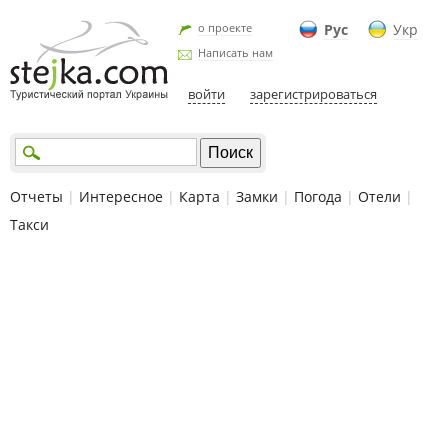
о проекте
Рус
Укр
Написать нам
войти
зарегистрироваться
Отчеты
|
Интересное
|
Карта
|
Замки
|
Погода
|
Отели
|
Такси