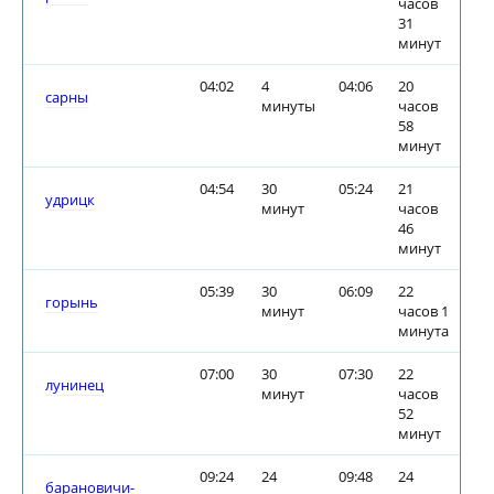
часов
31
минут
04:02
4
04:06
20
сарны
минуты
часов
58
минут
04:54
30
05:24
21
удрицк
минут
часов
46
минут
05:39
30
06:09
22
горынь
минут
часов 1
минута
07:00
30
07:30
22
лунинец
минут
часов
52
минут
09:24
24
09:48
24
барановичи-