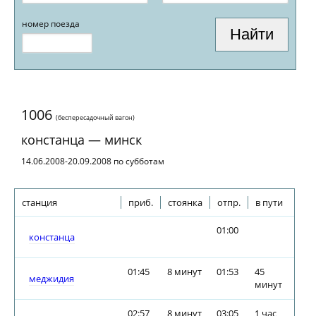
номер поезда
1006
(беспересадочный вагон)
констанца — минск
14.06.2008-20.09.2008 по субботам
станция
приб.
стоянка
отпр.
в пути
01:00
констанца
01:45
8 минут
01:53
45
меджидия
минут
02:57
8 минут
03:05
1 час