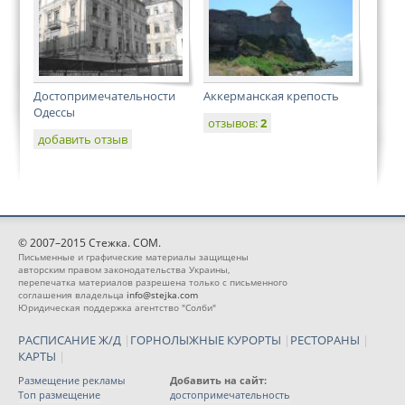
Достопримечательности
Аккерманская крепость
Одессы
отзывов:
2
добавить отзыв
© 2007–2015 Стежка. COM.
Письменные и графические материалы защищены
авторским правом законодательства Украины,
перепечатка материалов разрешена только с письменного
соглашения владельца
info@stejka.com
Юридическая поддержка агентство "Солби"
РАСПИСАНИЕ Ж/Д
|
ГОРНОЛЫЖНЫЕ КУРОРТЫ
|
РЕСТОРАНЫ
|
КАРТЫ
|
Размещение рекламы
Добавить на сайт:
Топ размещение
достопримечательность