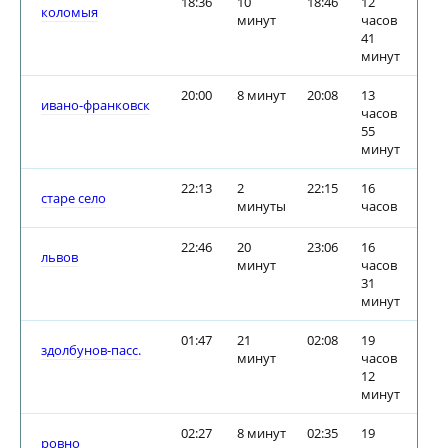
18:36
10
18:46
12
коломыя
минут
часов
41
минут
20:00
8 минут
20:08
13
ивано-франковск
часов
55
минут
22:13
2
22:15
16
старе село
минуты
часов
22:46
20
23:06
16
львов
минут
часов
31
минут
01:47
21
02:08
19
здолбунов-пасс.
минут
часов
12
минут
02:27
8 минут
02:35
19
ровно