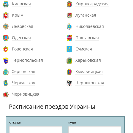
Киевская
Кировоградская
Крым
Луганская
Львовская
Николаевская
Одесская
Полтавская
Ровенская
Сумская
Тернопольская
Харьковская
Херсонская
Хмельницкая
Черкасская
Черниговская
Черновицкая
Расписание поездов Украины
откуда
куда