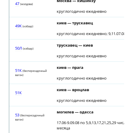
москва — кишинэу
47
(молдова)
круглогодично ежедневно
киев — трускавец
49К
(кобзар)
круглогодично ежедневно; 9,11.07.08 до
трускавец — киев
50Л
(кобзар)
круглогодично ежедневно
киев — прага
51К
(беспересадочный
вагон)
круглогодично ежедневно
киев — вроцлав
51К
круглогодично ежедневно
могилев — одесса
53
(беспересадочный
вагон)
17.06-9.09.08 по 5,9,13,17,21,25,29 числам
месяца