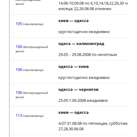
14.06-10.09.08 по 6,10,14,18,22,26,30 чис
вагон)
месяца; 22,26.08.08 отменен
киев — одесса
105
(чоpнoмopeць)
круглогодично ежедневно
одеса — калининград
106
(беспересадочный
вагон)
29.05. - 29.08.2008 по нечетным
одесса — киев
106
(чоpнoмopeць)
круглогодично ежедневно
одесса — чернигов
106
(беспересадочный
вагон)
25.05-1.09.2008 ежедневно
киев — одесса
113
(чоpнoмopeць)
4.07-31.08.08 по пятницам, субботам, во
27,28,30.06.08