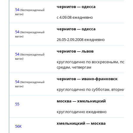
чернигов — одесса
54
(беспересадочный
вагон)
с 4.09.08 ежедневно
чернигов — одесса
54
(беспересадочный
вагон)
26.05-2.09.2008 ежедневно
чернигов — львов
54
(беспересадочный
вагон)
круглогодично по воскресеньям, понед
средам, четвергам
чернигов — ивано-франковск
54
(беспересадочный
вагон)
круглогодично по субботам, вторникам
москва — хмельницкий
55
круглогодично ежедневно
хмельницкий — москва
56К