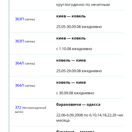
круглогодично по нечетным
киев — ковель
363П
(свiтязь)
25.05-30.09.08 ежедневно
киев — ковель
363П
(свiтязь)
с 1.10.08 ежедневно
ковель — киев
364Л
(свiтязь)
25.05-29.09.08 ежедневно
ковель — киев
364Л
(свiтязь)
с 30.09.08 ежедневно
барановичи — одесса
372
(беспересадочный
вагон)
22.06-6.09.2008 по 6,10,14,18,22,26 числа
месяца
бухарест — москва