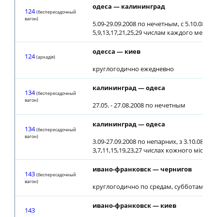
одеса — калининград
124
(беспересадочный
вагон)
5.09-29.09.2008 по нечетным, с 5.10.08 по
5,9,13,17,21,25,29 числам каждого месяца
одесса — киев
124
(аркадiя)
круглогодично ежедневно
калининград — одеса
134
(беспересадочный
вагон)
27.05. - 27.08.2008 по нечетным
калининград — одеса
134
(беспересадочный
вагон)
3.09-27.09.2008 по непарних, з 3.10.08 по
3,7,11,15,19,23,27 числах кожного місяця
ивано-франковск — чернигов
143
(беспересадочный
вагон)
круглогодично по средам, субботам, во
ивано-франковск — киев
143