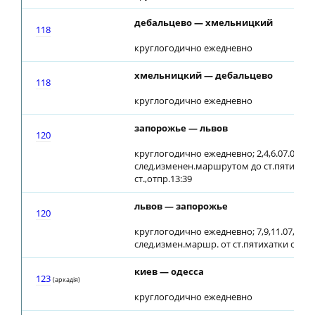
дебальцево — хмельницкий
118
круглогодично ежедневно
хмельницкий — дебальцево
118
круглогодично ежедневно
запорожье — львов
120
круглогодично ежедневно; 2,4,6.07.08
след.изменен.маршрутом до ст.пятихатк
ст.,отпр.13:39
львов — запорожье
120
круглогодично ежедневно; 7,9,11.07, 3,5.0
след.измен.маршр. от ст.пятихатки ст.,пр
киев — одесса
123
(аркадiя)
круглогодично ежедневно