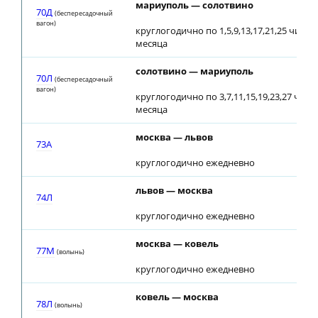
мариуполь — солотвино
70Д
(беспересадочный
вагон)
круглогодично по 1,5,9,13,17,21,25 числ
месяца
солотвино — мариуполь
70Л
(беспересадочный
вагон)
круглогодично по 3,7,11,15,19,23,27 чис
месяца
москва — львов
73A
круглогодично ежедневно
львов — москва
74Л
круглогодично ежедневно
москва — ковель
77М
(волынь)
круглогодично ежедневно
ковель — москва
78Л
(волынь)