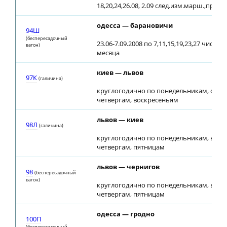
18,20,24,26.08, 2.09 след.изм.марш.,приб.1
одесса — барановичи
94Ш
(беспересадочный
23.06-7.09.2008 по 7,11,15,19,23,27 числа
вагон)
месяца
киев — львов
97К
(галичина)
круглогодично по понедельникам, сред
четвергам, воскресеньям
львов — киев
98Л
(галичина)
круглогодично по понедельникам, втор
четвергам, пятницам
львов — чернигов
98
(беспересадочный
вагон)
круглогодично по понедельникам, втор
четвергам, пятницам
одесса — гродно
100П
(беспересадочный