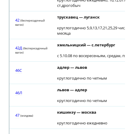
круглогодично ежедневно; 10,12.07.08 от
ст.дрогобыч
трускавец — луганск
42
(беспересадочный
вагон)
круглогодично 5,9,13,17,21,25,29 числа 
месяца
хмельницкий — с.петербург
42Д
(беспересадочный
вагон)
с 5.10.08 по восересеньям, средам, пятн
адлер — львов
46С
круглогодично по четным
львов — адлер
46Л
круглогодично по четным
кишинэу — москва
47
(молдова)
круглогодично ежедневно