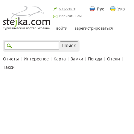
о проекте
Рус
Укр
Написать нам
войти
зарегистрироваться
Отчеты
|
Интересное
|
Карта
|
Замки
|
Погода
|
Отели
|
Такси