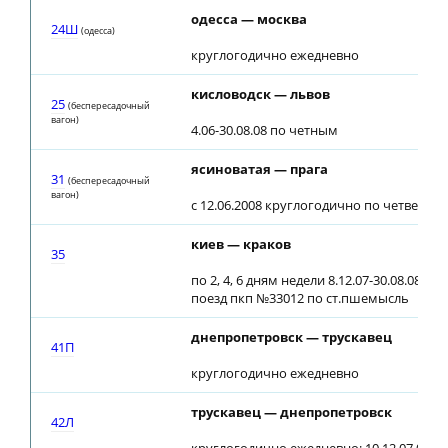
одесса — москва
24Ш
(одесса)
круглогодично ежедневно
кисловодск — львов
25
(беспересадочный
вагон)
4.06-30.08.08 по четным
ясиноватая — прага
31
(беспересадочный
вагон)
с 12.06.2008 круглогодично по четверга
киев — краков
35
по 2, 4, 6 дням недели 8.12.07-30.08.08 с 
поезд пкп №33012 по ст.пшемысль
днепропетровск — трускавец
41П
круглогодично ежедневно
трускавец — днепропетровск
42Л