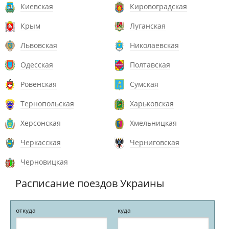
Киевская
Кировоградская
Крым
Луганская
Львовская
Николаевская
Одесская
Полтавская
Ровенская
Сумская
Тернопольская
Харьковская
Херсонская
Хмельницкая
Черкасская
Черниговская
Черновицкая
Расписание поездов Украины
откуда
куда