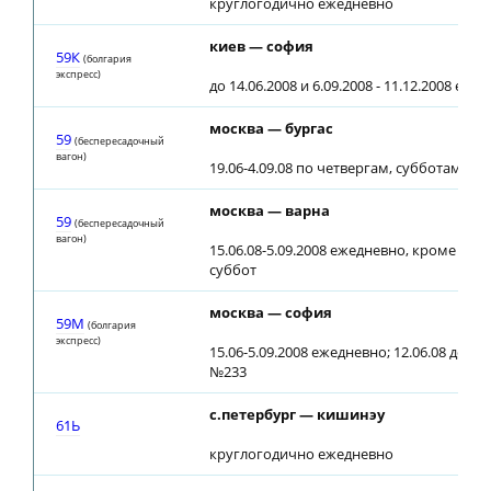
круглогодично ежедневно
киев — софия
59К
(болгария
экспресс)
до 14.06.2008 и 6.09.2008 - 11.12.2008 еже
москва — бургас
59
(беспересадочный
вагон)
19.06-4.09.08 по четвергам, субботам
москва — варна
59
(беспересадочный
вагон)
15.06.08-5.09.2008 ежедневно, кроме чет
суббот
москва — софия
59М
(болгария
экспресс)
15.06-5.09.2008 ежедневно; 12.06.08 до ст
№233
с.петербург — кишинэу
61Ь
круглогодично ежедневно