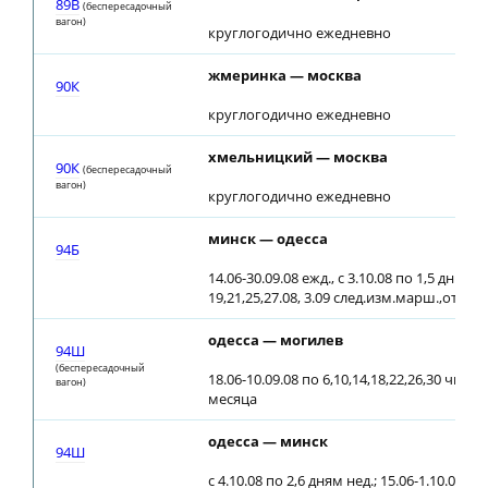
89В
(беспересадочный
вагон)
круглогодично ежедневно
жмеринка — москва
90К
круглогодично ежедневно
хмельницкий — москва
90К
(беспересадочный
вагон)
круглогодично ежедневно
минск — одесса
94Б
14.06-30.09.08 ежд., с 3.10.08 по 1,5 дн. нед.
19,21,25,27.08, 3.09 след.изм.марш.,отпр.8
одесса — могилев
94Ш
(беспересадочный
18.06-10.09.08 по 6,10,14,18,22,26,30 чис
вагон)
месяца
одесса — минск
94Ш
с 4.10.08 по 2,6 дням нед.; 15.06-1.10.08 ежд