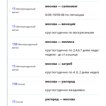
москва — салоники
15
(беспересадочный
вагон)
6/06-19/09-08 по пятницам
москва — венеция
15
(беспересадочный
вагон)
круглогодично по воскресеньям
москва — жилина
15В
(беспересадочный
вагон)
круглогодично по 2,4,6,7 дням недели; по
недели - до ст.кошице
москва — загреб
15
(беспересадочный
вагон)
круглогодично по 4, 6, 2 дням недели
москва — ужгород
15В
(тиcca)
круглогодично ежедневно
ужгород — москва
15
(тиcca)