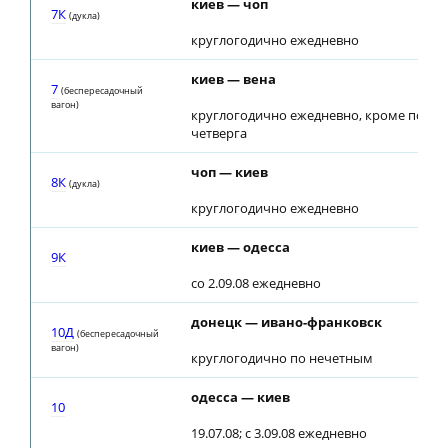
киев — чоп
7К
(дуклa)
круглогодично ежедневно
киев — вена
7
(беспересадочный
вагон)
круглогодично ежедневно, кроме понед
четверга
чоп — киев
8К
(дуклa)
круглогодично ежедневно
киев — одесса
9К
со 2.09.08 ежедневно
донецк — ивано-франковск
10Д
(беспересадочный
вагон)
круглогодично по нечетным
одесса — киев
10
19.07.08; с 3.09.08 ежедневно