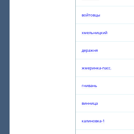
войтовцы
хмельницкий
деражня
жмеринка-пасс.
гнивань
винница
калиновка-1