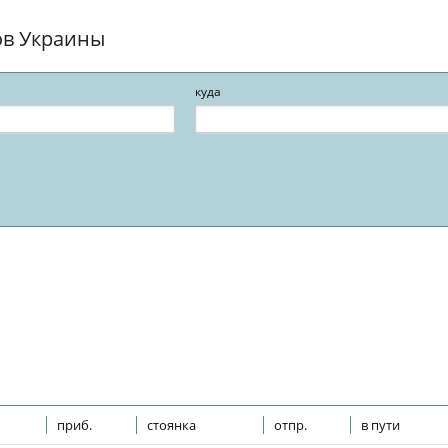
ов Украины
куда
приб.
стоянка
отпр.
в пути