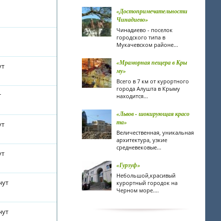
«Достопримечательности
Чинадиево»
Чинадиево - поселок
городского типа в
Мукачевском районе...
«Мраморная пещера в Кры
ут
му»
Всего в 7 км от курортного
города Алушта в Крыму
т
находится...
«Львов - шокирующая красо
та»
ут
Величественная, уникальная
архитектура, узкие
средневековые...
ут
«Гурзуф»
Небольшой,красивый
нут
курортный городок на
Черном море....
нут