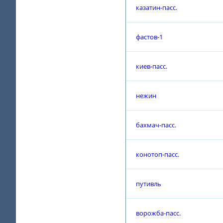
казатин-пасс.
фастов-1
киев-пасс.
нежин
бахмач-пасс.
конотоп-пасс.
путивль
ворожба-пасс.