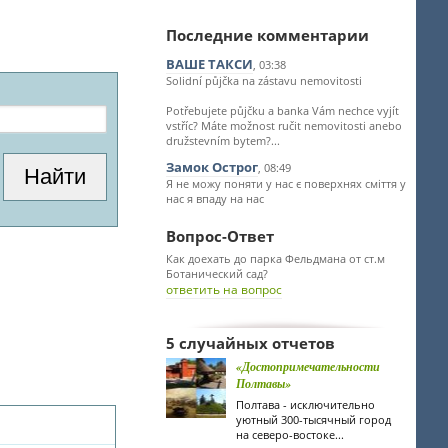
Последние комментарии
ВАШЕ ТАКСИ
, 03:38
Solidní půjčka na zástavu nemovitosti
Potřebujete půjčku a banka Vám nechce vyjít
vstříc? Máte možnost ručit nemovitosti anebo
družstevním bytem?...
Замок Острог
, 08:49
Я не можу поняти у нас є поверхнях сміття у
нас я впаду на нас
Вопрос-Ответ
Как доехать до парка Фельдмана от ст.м
Ботанический сад?
ответить на вопрос
5 случайных отчетов
«Достопримечательности
Полтавы»
Полтава - исключительно
уютный 300-тысячный город
на северо-востоке...