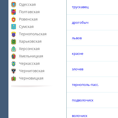
Одесская
трускавец
Полтавская
Ровенская
дрогобыч
Сумская
Тернопольская
львов
Харьковская
Херсонская
красне
Хмельницкая
Черкасская
злочев
Черниговская
Черновицкая
тернополь-пасс.
подволочиск
волочиск