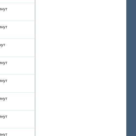
инут
инут
нут
инут
инут
инут
инут
инут