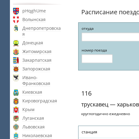
pHqghUme
Расписание поезд
Волынская
Днепропетровска
откуда
я
Донецкая
номер поезда
Житомирская
Закарпатская
Запорожская
Ивано-
Франковская
Киевская
116
Кировоградская
трускавец — харьков
Крым
круглогодично ежедневно
Луганская
Львовская
станция
Николаевская