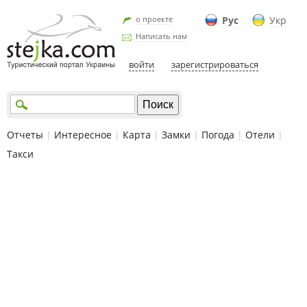
о проекте
Рус
Укр
Написать нам
войти
зарегистрироваться
Отчеты
|
Интересное
|
Карта
|
Замки
|
Погода
|
Отели
|
Такси