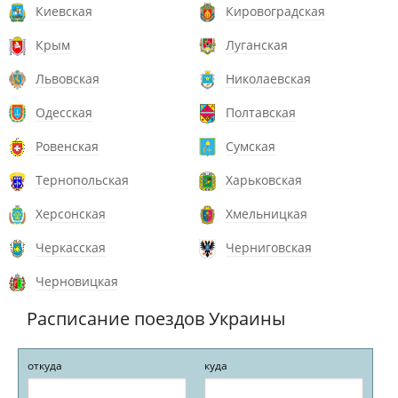
Киевская
Кировоградская
Крым
Луганская
Львовская
Николаевская
Одесская
Полтавская
Ровенская
Сумская
Тернопольская
Харьковская
Херсонская
Хмельницкая
Черкасская
Черниговская
Черновицкая
Расписание поездов Украины
откуда
куда