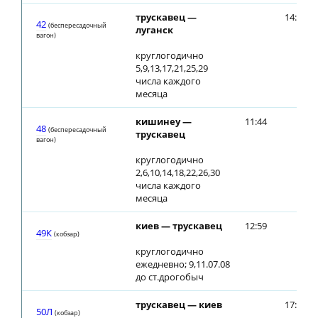
трускавец —
14:30
42
(беспересадочный
луганск
вагон)
круглогодично
5,9,13,17,21,25,29
числа каждого
месяца
кишинеу —
11:44
48
(беспересадочный
трускавец
вагон)
круглогодично
2,6,10,14,18,22,26,30
числа каждого
месяца
киев — трускавец
12:59
49К
(кобзар)
круглогодично
ежедневно; 9,11.07.08
до ст.дрогобыч
трускавец — киев
17:03
50Л
(кобзар)