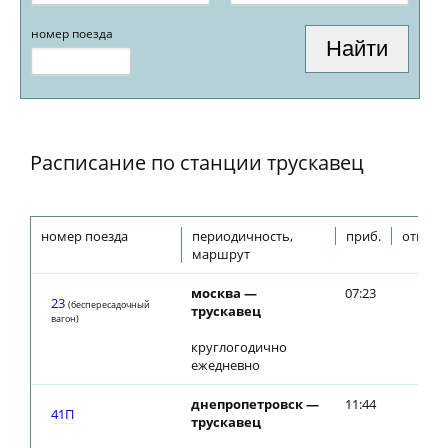
номер поезда
Расписание по станции трускавец
номер поезда
периодичность,
приб.
отпр.
маршрут
москва —
07:23
23
(беспересадочный
трускавец
вагон)
круглогодично
ежедневно
днепропетровск —
11:44
41П
трускавец