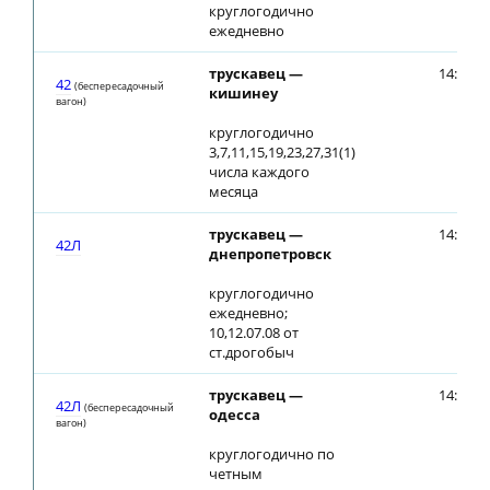
круглогодично
ежедневно
трускавец —
14:30
42
(беспересадочный
кишинеу
вагон)
круглогодично
3,7,11,15,19,23,27,31(1)
числа каждого
месяца
трускавец —
14:30
42Л
днепропетровск
круглогодично
ежедневно;
10,12.07.08 от
ст.дрогобыч
трускавец —
14:30
42Л
(беспересадочный
одесса
вагон)
круглогодично по
четным