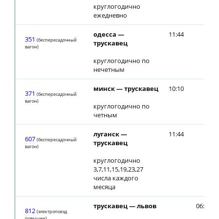
круглогодично
ежедневно
одесса —
11:44
351
(беспересадочный
трускавец
вагон)
круглогодично по
нечетным
минск — трускавец
10:10
371
(беспересадочный
вагон)
круглогодично по
четным
луганск —
11:44
607
(беспересадочный
трускавец
вагон)
круглогодично
3,7,11,15,19,23,27
числа каждого
месяца
трускавец — львов
06:22
812
(электропоезд
повышен)