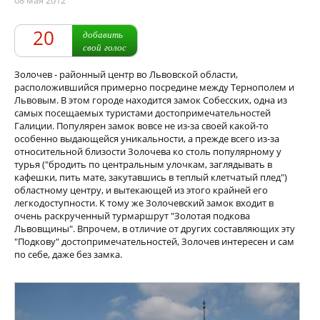
08 мая 2012
20
добавить
свой голос
Золочев - районный центр во Львовской области,
расположившийся примерно посредине между Тернополем и
Львовым. В этом городе находится замок Собесских, одна из
самых посещаемых туристами достопримечательностей
Галиции. Популярен замок вовсе не из-за своей какой-то
особенно выдающейся уникальности, а прежде всего из-за
относительной близости Золочева ко столь популярному у
турья ("бродить по центральным улочкам, заглядывать в
кафешки, пить мате, закутавшись в теплый клетчатый плед")
областному центру, и вытекающей из этого крайней его
легкодоступности. К тому же Золочевский замок входит в
очень раскрученный турмаршрут "Золотая подкова
Львовщины". Впрочем, в отличие от других составляющих эту
"Подкову" достопримечательностей, Золочев интересен и сам
по себе, даже без замка.