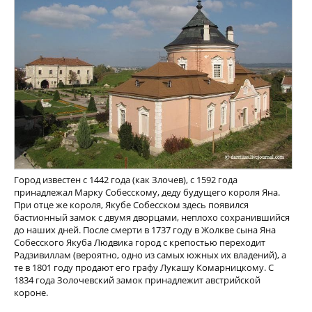
Город известен с 1442 года (как Злочев), с 1592 года
принадлежал Марку Собесскому, деду будущего короля Яна.
При отце же короля, Якубе Собесском здесь появился
бастионный замок с двумя дворцами, неплохо сохранившийся
до наших дней. После смерти в 1737 году в Жолкве сына Яна
Собесского Якуба Людвика город с крепостью переходит
Радзивиллам (вероятно, одно из самых южных их владений), а
те в 1801 году продают его графу Лукашу Комарницкому. С
1834 года Золочевский замок принадлежит австрийской
короне.