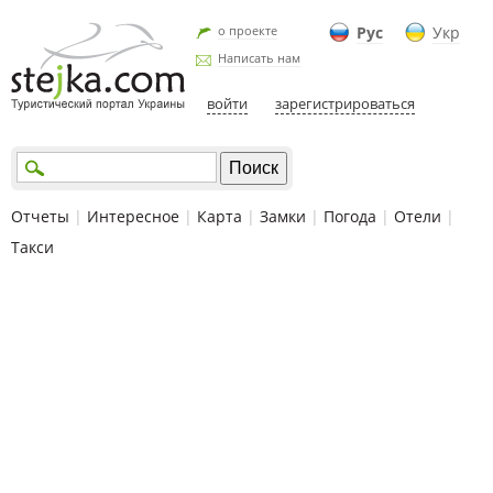
о проекте
Рус
Укр
Написать нам
войти
зарегистрироваться
Отчеты
|
Интересное
|
Карта
|
Замки
|
Погода
|
Отели
|
Такси