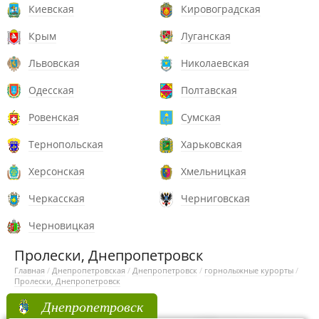
Киевская
Кировоградская
Крым
Луганская
Львовская
Николаевская
Одесская
Полтавская
Ровенская
Сумская
Тернопольская
Харьковская
Херсонская
Хмельницкая
Черкасская
Черниговская
Черновицкая
Пролески, Днепропетровск
Главная
/
Днепропетровская
/
Днепропетровск
/
горнолыжные курорты
/
Пролески, Днепропетровск
Днепропетровск