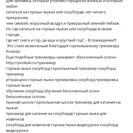
Для человека, который утомлен городской жизнью и который
любит
кататься на горных лыжах или сноуборде, нет ничего
прекраснее,
чем свежий, морозный воздух и прекрасный зимний пейзаж.
Но где кататься на горных лыжах или сноуборде в своем
городе,
где нет снега и гор, да еще и круглый год? - В помещении!!!
Это стало возможным благодаря горнолыжному тренажеру
Proleski.
Еще подобные тренажеры называют «бесконечный склон» .
http://proleski.ru/тренажер
горные лыжи сноуборд горнолыжный тренажер сноуборд
тренажер
аттракцион горные лыжи тренировка сноуборд тренировка
горные лыжи
обучение сноуборд обучение бесконечный склон
бесконечные склоны
лыжная школа горнолыжная школа тренажер для катания на
лыжах
тренажер для катания на сноуборде горные лыжи для
новичков
сноуборд для новичков горные лыжи видеоуроки сноуборд
видеоуроки