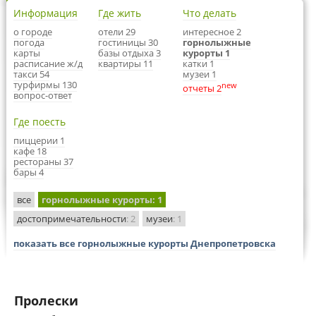
Информация
Где жить
Что делать
о городе
отели 29
интересное 2
погода
гостиницы 30
горнолыжные
карты
базы отдыха 3
курорты 1
расписание ж/д
квартиры 11
катки 1
такси 54
музеи 1
турфирмы 130
new
отчеты 2
вопрос-ответ
Где поесть
пиццерии 1
кафе 18
рестораны 37
бары 4
все
горнолыжные курорты
: 1
достопримечательности
: 2
музеи
: 1
показать все горнолыжные курорты Днепропетровска
Пролески