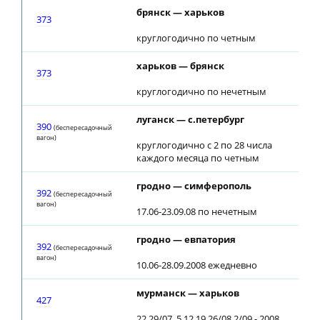
брянск — харьков
22:
373
круглогодично по четным
харьков — брянск
00:
373
круглогодично по нечетным
луганск — с.петербург
09:
390
(беспересадочный
вагон)
круглогодично с 2 по 28 числа
каждого месяца по четным
гродно — симферополь
13:
392
(беспересадочный
вагон)
17.06-23.09.08 по нечетным
гродно — евпатория
11:
392
(беспересадочный
вагон)
10.06-28.09.2008 ежедневно
мурманск — харьков
01:
427
22,29/07, 5,12,19,26/08,2/09 - 2008