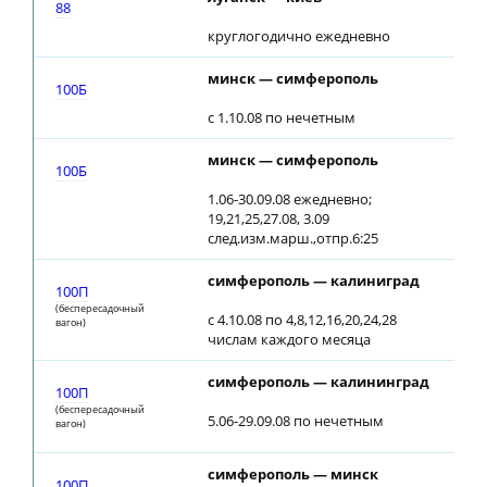
88
круглогодично ежедневно
минск — симферополь
20:
100Б
с 1.10.08 по нечетным
минск — симферополь
20:
100Б
1.06-30.09.08 ежедневно;
19,21,25,27.08, 3.09
след.изм.марш.,отпр.6:25
симферополь — калиниград
04:
100П
(беспересадочный
с 4.10.08 по 4,8,12,16,20,24,28
вагон)
числам каждого месяца
симферополь — калининград
04:
100П
(беспересадочный
5.06-29.09.08 по нечетным
вагон)
симферополь — минск
04:
100П