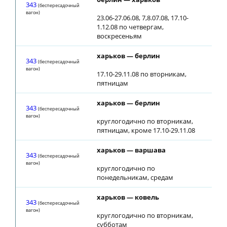
343
(беспересадочный
вагон)
23.06-27.06.08, 7,8.07.08, 17.10-
1.12.08 по четвергам,
воскресеньям
харьков — берлин
01:
343
(беспересадочный
вагон)
17.10-29.11.08 по вторникам,
пятницам
харьков — берлин
01:
343
(беспересадочный
вагон)
круглогодично по вторникам,
пятницам, кроме 17.10-29.11.08
харьков — варшава
01:
343
(беспересадочный
вагон)
круглогодично по
понедельникам, средам
харьков — ковель
01:
343
(беспересадочный
вагон)
круглогодично по вторникам,
субботам