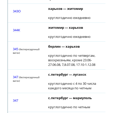
харьков — житомир
01:
343О
круглогодично ежедневно
житомир — харьков
02:
344К
круглогодично ежедневно
берлин — харьков
04:
345
(беспересадочный
вагон)
круглогодично по четвергам,
воскресеньям, кроме 23.06-
27.06.08, 7,8.07.08, 17.10-1.12.08
с.петербург — луганск
18:
347
(беспересадочный
вагон)
круглогодично с 4 по 30 числа
каждого месяца по четным
с.петербург — мариуполь
18:
347
круглогодично по четным