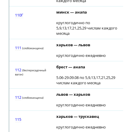
каждого месяца
минск — анапа
07:
110Г
круглогодично по
5,9,13,17,21,25,29 числам каждого
месяца
харьков — львов
23:
111
(слобожанщина)
круглогодично ежедневно
брест — анапа
07:
112
(беспересадочный
вагон)
5.06-29.09.08 по 5,9,13,17,21,25,29
числам каждого месяца
львов — харьков
07:
112
(слобожанщина)
круглогодично ежедневно
харьков — трускавец
12:
115
круглогодично ежедневно