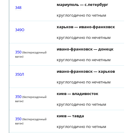
мариуполь — с.петербург
09:
348
круглогодично по четным
харьков — ивано-франковск
05:
349О
круглогодично по нечетным
ивано-франковск — донецк
11:
350
(беспересадочный
вагон)
круглогодично по нечетным
ивано-франковск — харьков
11:
350Л
круглогодично по нечетным
киев — владивосток
11:
350
(беспересадочный
вагон)
круглогодично по четным
киев — тавда
11:
350
(беспересадочный
вагон)
круглогодично по четным