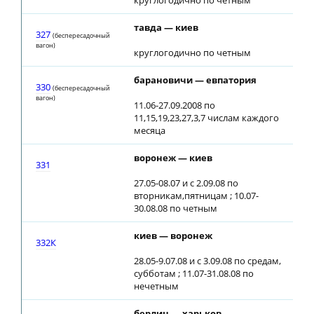
круглогодично по четным
тавда — киев
01:
327
(беспересадочный
вагон)
круглогодично по четным
барановичи — евпатория
11:
330
(беспересадочный
вагон)
11.06-27.09.2008 по
11,15,19,23,27,3,7 числам каждого
месяца
воронеж — киев
08:
331
27.05-08.07 и с 2.09.08 по
вторникам,пятницам ; 10.07-
30.08.08 по четным
киев — воронеж
20:
332К
28.05-9.07.08 и с 3.09.08 по средам,
субботам ; 11.07-31.08.08 по
нечетным
берлин — харьков
04: