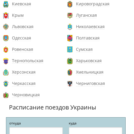
Киевская
Кировоградская
Крым
Луганская
Львовская
Николаевская
Одесская
Полтавская
Ровенская
Сумская
Тернопольская
Харьковская
Херсонская
Хмельницкая
Черкасская
Черниговская
Черновицкая
Расписание поездов Украины
откуда
куда