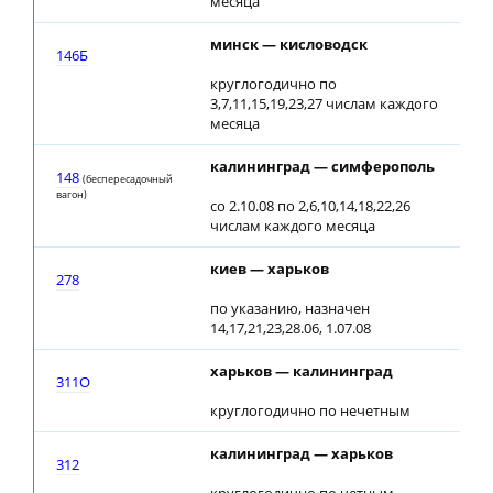
месяца
минск — кисловодск
07:
146Б
круглогодично по
3,7,11,15,19,23,27 числам каждого
месяца
калининград — симферополь
20:
148
(беспересадочный
вагон)
со 2.10.08 по 2,6,10,14,18,22,26
числам каждого месяца
киев — харьков
22:
278
по указанию, назначен
14,17,21,23,28.06, 1.07.08
харьков — калининград
06:
311О
круглогодично по нечетным
калининград — харьков
13:
312