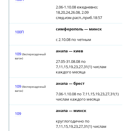
2.06-1.10.08 ежедневно;
18,20,24,26.08, 2.09
след.изм.расп.,приб.18:57
симферополь — минск
04:
100П
с 2.10.08 по четным
анапа — киев
23:
109
(беспересадочный
вагон)
27.05-31.08.08 по
7,11,15,19,23,27,31(1) числам
каждого месяца
анапа — брест
19:
109
(беспересадочный
вагон)
7.06-1.10.08 по 7,11,15,19,23,27,31(1)
числам каждого месяца
анапа — минск
19:
109
круглогодично по
7,11,15,19,23,27,31(1) числам