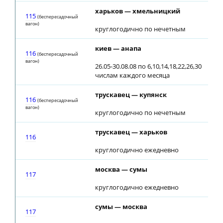
харьков — хмельницкий
12:
115
(беспересадочный
вагон)
круглогодично по нечетным
киев — анапа
04:
116
(беспересадочный
вагон)
26.05-30.08.08 по 6,10,14,18,22,26,30
числам каждого месяца
трускавец — купянск
04:
116
(беспересадочный
вагон)
круглогодично по нечетным
трускавец — харьков
04:
116
круглогодично ежедневно
москва — сумы
05:
117
круглогодично ежедневно
сумы — москва
21:
117