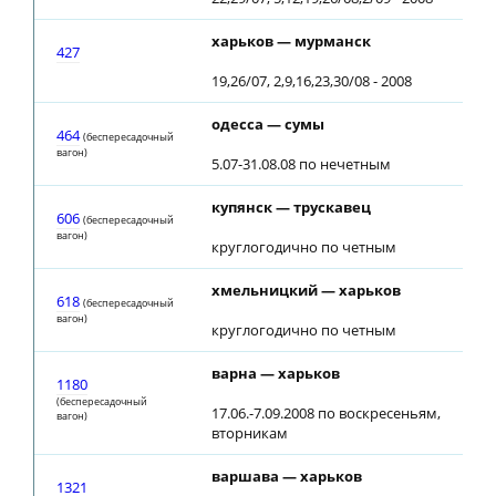
харьков — мурманск
20:
427
19,26/07, 2,9,16,23,30/08 - 2008
одесса — сумы
11:
464
(беспересадочный
вагон)
5.07-31.08.08 по нечетным
купянск — трускавец
12:
606
(беспересадочный
вагон)
круглогодично по четным
хмельницкий — харьков
04:
618
(беспересадочный
вагон)
круглогодично по четным
варна — харьков
19:
1180
(беспересадочный
17.06.-7.09.2008 по воскресеньям,
вагон)
вторникам
варшава — харьков
02:
1321