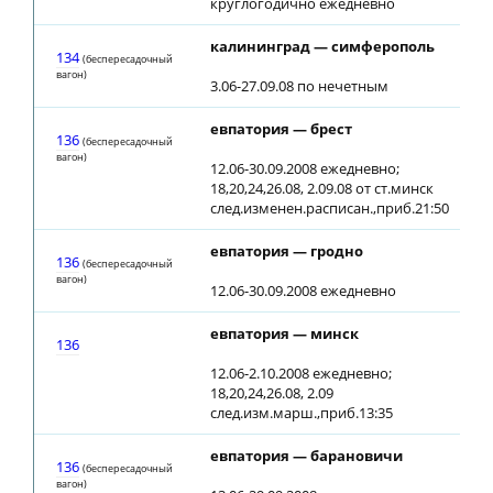
круглогодично ежедневно
калининград — симферополь
20:
134
(беспересадочный
вагон)
3.06-27.09.08 по нечетным
евпатория — брест
00:
136
(беспересадочный
вагон)
12.06-30.09.2008 ежедневно;
18,20,24,26.08, 2.09.08 от ст.минск
след.изменен.расписан.,приб.21:50
евпатория — гродно
00:
136
(беспересадочный
вагон)
12.06-30.09.2008 ежедневно
евпатория — минск
00:
136
12.06-2.10.2008 ежедневно;
18,20,24,26.08, 2.09
след.изм.марш.,приб.13:35
евпатория — барановичи
00:
136
(беспересадочный
вагон)