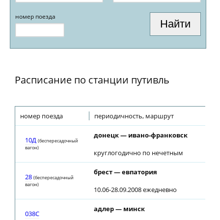
номер поезда
Расписание по станции путивль
номер поезда
периодичность, маршрут
пр
донецк — ивано-франковск
05:
10Д
(беспересадочный
вагон)
круглогодично по нечетным
брест — евпатория
11:
28
(беспересадочный
вагон)
10.06-28.09.2008 ежедневно
адлер — минск
19:
038С