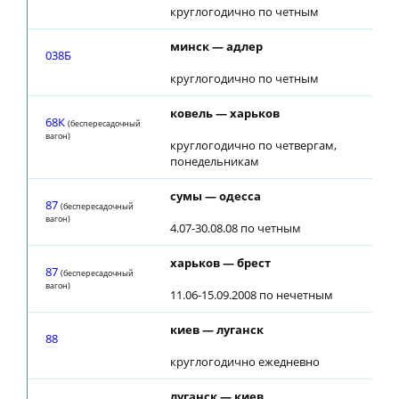
круглогодично по четным
минск — адлер
07:
038Б
круглогодично по четным
ковель — харьков
02:
68К
(беспересадочный
вагон)
круглогодично по четвергам,
понедельникам
сумы — одесса
07:
87
(беспересадочный
вагон)
4.07-30.08.08 по четным
харьков — брест
07:
87
(беспересадочный
вагон)
11.06-15.09.2008 по нечетным
киев — луганск
19:
88
круглогодично ежедневно
луганск — киев
07: