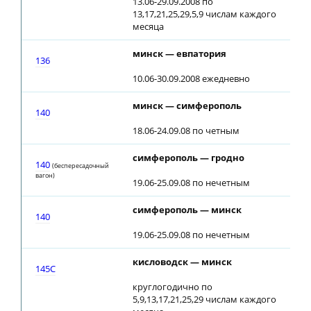
13.06-29.09.2008 по
13,17,21,25,29,5,9 числам каждого
месяца
минск — евпатория
11:
136
10.06-30.09.2008 ежедневно
минск — симферополь
13:
140
18.06-24.09.08 по четным
симферополь — гродно
23:
140
(беспересадочный
вагон)
19.06-25.09.08 по нечетным
симферополь — минск
23:
140
19.06-25.09.08 по нечетным
кисловодск — минск
19:
145С
круглогодично по
5,9,13,17,21,25,29 числам каждого