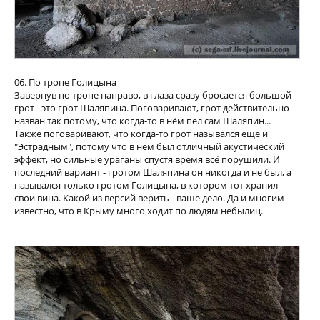
06. По тропе Голицына
Завернув по тропе направо, в глаза сразу бросается большой
грот - это грот Шаляпина. Поговаривают, грот действительно
назван так потому, что когда-то в нём пел сам Шаляпин...
Также поговаривают, что когда-то грот назывался ещё и
"Эстрадным", потому что в нём был отличный акустический
эффект, но сильные ураганы спустя время всё порушили. И
последний вариант - гротом Шаляпина он никогда и не был, а
назывался только гротом Голицына, в котором тот хранил
свои вина. Какой из версий верить - ваше дело. Да и многим
известно, что в Крыму много ходит по людям небылиц.