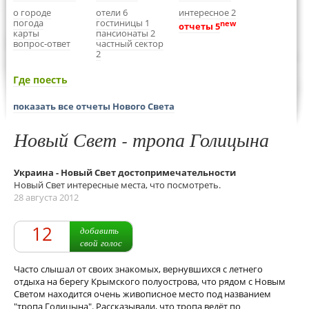
о городе
отели 6
интересное 2
погода
гостиницы 1
new
отчеты 5
карты
пансионаты 2
вопрос-ответ
частный сектор
2
Где поесть
показать все отчеты Нового Света
Новый Свет - тропа Голицына
Украина - Новый Свет достопримечательности
Новый Свет интересные места, что посмотреть.
28 августа 2012
12
добавить
свой голос
Часто слышал от своих знакомых, вернувшихся с летнего
отдыха на берегу Крымского полуострова, что рядом с Новым
Светом находится очень живописное место под названием
"тропа Голицына". Рассказывали, что тропа ведёт по