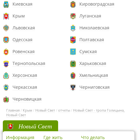
Киевская
Кировоградская
Крым
Луганская
Львовская
Николаевская
Одесская
Полтавская
Ровенская
Сумская
Тернопольская
Харьковская
Херсонская
Хмельницкая
Черкасская
Черниговская
Черновицкая
Главная
/
Крым
/
Новый Свет
/
отчеты
/
Новый Свет - тропа Голицына,
Новый Свет
Новый Свет
Информация
Где жить
Что делать