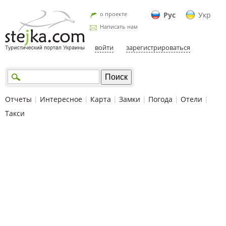
о проекте
Рус
Укр
Написать нам
войти
зарегистрироваться
Отчеты
|
Интересное
|
Карта
|
Замки
|
Погода
|
Отели
|
Такси