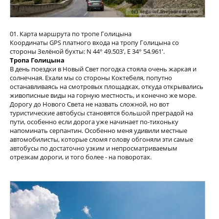
01. Карта маршрута по тропе Голицына
Координаты GPS платного входа на тропу Голицына со
стороны Зелёной бухты: N 44° 49.503', E 34° 54.961'.
Тропа Голицына
В день поездки в Новый Свет погодка стояла очень жаркая и
солнечная. Ехали мы со стороны Коктебеля, попутно
останавливаясь на смотровых площадках, откуда открывались
живописные виды на горную местность, и конечно же море.
Дорогу до Нового Света не назвать сложной, но вот
туристические автобусы становятся большой преградой на
пути, особенно если дорога уже начинает по-тихоньку
напоминать серпантин. Особенно меня удивили местные
автомобилисты, которые сломя голову обгоняли эти самые
автобусы по достаточно узким и непросматриваемым
отрезкам дороги, и того более - на поворотах.