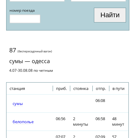
номер поезда
87
(беспересадочный вагон)
сумы — одесса
4.07-30.08.08 по четным
станция
приб.
стоянка
отпр.
в пути
06:08
сумы
06:56
2
06:58
48
белополье
минуты
минут
07:07
2
07:09
57