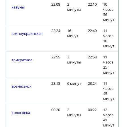
22:08
2
22:10
10
кавуны
минуты
часов
56
минут
22:24
16
22:40
11
южноукраинская
минут
часов
10
минут
22:55
3
22:58
11
трикратное
минуты
часов
25
минут
23:18
6 минут
23:24
11
вознесенск
часов
45
минут
00:20
2
00:22
12
колосовка
минуты
часов
41
минут