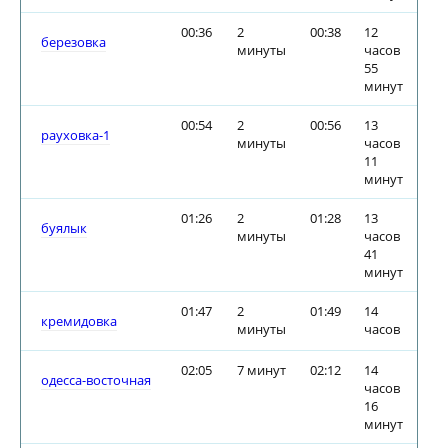
00:36
2
00:38
12
березовка
минуты
часов
55
минут
00:54
2
00:56
13
рауховка-1
минуты
часов
11
минут
01:26
2
01:28
13
буялык
минуты
часов
41
минут
01:47
2
01:49
14
кремидовка
минуты
часов
02:05
7 минут
02:12
14
одесса-восточная
часов
16
минут