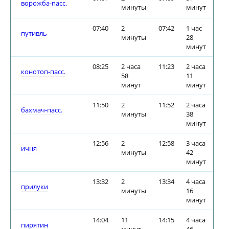
ворожба-пасс.
минуты
минут
07:40
2
07:42
1 час
путивль
минуты
28
минут
08:25
2 часа
11:23
2 часа
конотоп-пасс.
58
11
минут
минут
11:50
2
11:52
2 часа
бахмач-пасс.
минуты
38
минут
12:56
2
12:58
3 часа
ичня
минуты
42
минут
13:32
2
13:34
4 часа
прилуки
минуты
16
минут
14:04
11
14:15
4 часа
пирятин