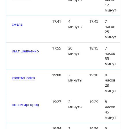
12
минут
17:41
4
17:45
7
смела
минуты
часов
25
минут
17:55
20
18:15
7
им.т.шевченко
минут
часов
35
минут
19:08
2
19:10
8
капитановка
минуты
часов
28
минут
19:27
2
19:29
8
новомиргород
минуты
часов
45
минут
19:54
2
19:56
9