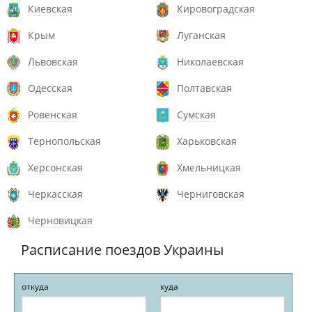
Киевская
Кировоградская
Крым
Луганская
Львовская
Николаевская
Одесская
Полтавская
Ровенская
Сумская
Тернопольская
Харьковская
Херсонская
Хмельницкая
Черкасская
Черниговская
Черновицкая
Расписание поездов Украины
откуда
куда