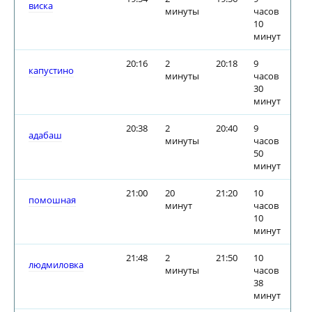
виска
минуты
часов
10
минут
20:16
2
20:18
9
капустино
минуты
часов
30
минут
20:38
2
20:40
9
адабаш
минуты
часов
50
минут
21:00
20
21:20
10
помошная
минут
часов
10
минут
21:48
2
21:50
10
людмиловка
минуты
часов
38
минут