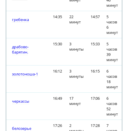
минут
46
минут
14:35
22
14:57
5
гребенка
минут
часов
6
минут
15:30
3
15:33
5
драбово-
минуты
часов
барятин.
39
минут
16:12
3
16:15
6
золотоноша-1
минуты
часов
18
минут
16:49
17
17:06
6
черкассы
минут
часов
52
минут
17:26
2
17:28
7
белозерье
минуты
часов