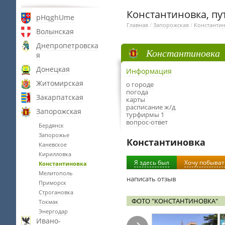
Константиновка, пу
pHqghUme
Главная
/
Запорожская
/
Константи
Волынская
Днепропетровска
Константиновка
я
Донецкая
Информация
Житомирская
о городе
погода
Закарпатская
карты
расписание ж/д
Запорожская
турфирмы 1
вопрос-ответ
Бердянск
Запорожье
Константиновка
Каневское
Кирилловка
Я здесь был
Хочу побыват
Константиновка
Мелитополь
написать отзыв
Приморск
Строгановка
ФОТО "КОНСТАНТИНОВКА"
Токмак
Энергодар
Ивано-