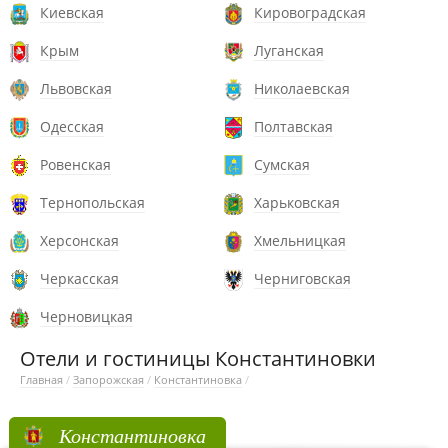
Киевская
Кировоградская
Крым
Луганская
Львовская
Николаевская
Одесская
Полтавская
Ровенская
Сумская
Тернопольская
Харьковская
Херсонская
Хмельницкая
Черкасская
Черниговская
Черновицкая
Отели и гостиницы Константиновки
Главная
/
Запорожская
/
Константиновка
/
Константиновка