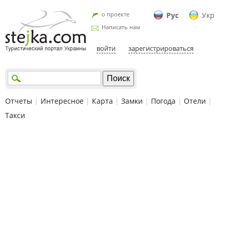
о проекте
Рус
Укр
Написать нам
войти
зарегистрироваться
Отчеты
|
Интересное
|
Карта
|
Замки
|
Погода
|
Отели
|
Такси