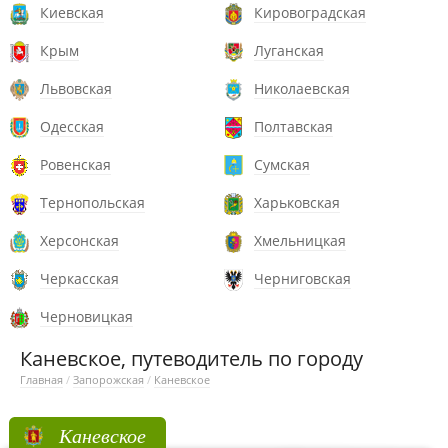
Киевская
Кировоградская
Крым
Луганская
Львовская
Николаевская
Одесская
Полтавская
Ровенская
Сумская
Тернопольская
Харьковская
Херсонская
Хмельницкая
Черкасская
Черниговская
Черновицкая
Каневское, путеводитель по городу
Главная
/
Запорожская
/
Каневское
Каневское