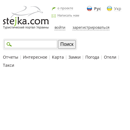
о проекте
Рус
Укр
Написать нам
войти
зарегистрироваться
Отчеты
|
Интересное
|
Карта
|
Замки
|
Погода
|
Отели
|
Такси