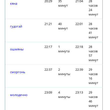
20:29
35
21:04
28
кяна
минут
часов
24
минут
21:21
40
22:01
28
гудогай
минут
часов
41
минут
22:17
1
22:18
28
ошмяны
минута
часов
57
минут
22:37
2
22:39
29
сморгонь
минуты
часов
16
минут
23:09
4
23:13
29
молодечно
минуты
часов
46
минут