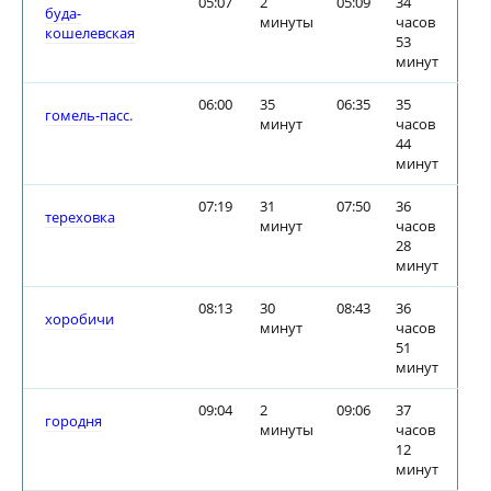
05:07
2
05:09
34
буда-
минуты
часов
кошелевская
53
минут
06:00
35
06:35
35
гомель-пасс.
минут
часов
44
минут
07:19
31
07:50
36
тереховка
минут
часов
28
минут
08:13
30
08:43
36
хоробичи
минут
часов
51
минут
09:04
2
09:06
37
городня
минуты
часов
12
минут