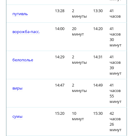
13:28
2
13:30
41
путивль
минуты
часов
14:00
20
14:20
41
ворожба-пасс.
минут
часов
30
минут
14:29
2
14:31
41
белополье
минуты
часов
39
минут
14:47
2
14:49
41
виры
минуты
часов
55
минут
15:20
10
15:30
42
сумы
минут
часов
26
минут