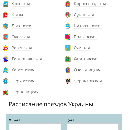
Киевская
Кировоградская
Крым
Луганская
Львовская
Николаевская
Одесская
Полтавская
Ровенская
Сумская
Тернопольская
Харьковская
Херсонская
Хмельницкая
Черкасская
Черниговская
Черновицкая
Расписание поездов Украины
откуда
куда