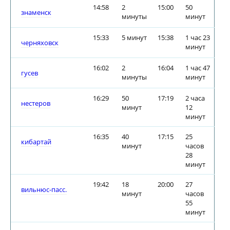
14:58
2
15:00
50
знаменск
минуты
минут
15:33
5 минут
15:38
1 час 23
черняховск
минут
16:02
2
16:04
1 час 47
гусев
минуты
минут
16:29
50
17:19
2 часа
нестеров
минут
12
минут
16:35
40
17:15
25
кибартай
минут
часов
28
минут
19:42
18
20:00
27
вильнюс-пасс.
минут
часов
55
минут