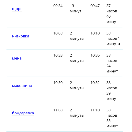
09:34
13
09:47
37
щорс
минут
часов
40
минут
10:08
2
10:10
38
низковка
минуты
часов 1
минута
10:33
2
10:35
38
мена
минуты
часов
24
минут
10:50
2
10:52
38
макошино
минуты
часов
39
минут
11:08
2
11:10
38
бондаревка
минуты
часов
55
минут