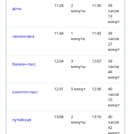
11:28
2
11:30
39
дочь
минуты
часов
13
минут
11:44
1
11:45
39
чесноковка
минута
часов
27
минут
12:04
3
12:07
39
бахмач-пасс.
минуты
часов
46
минут
12:31
5 минут
12:36
40
конотоп-пасс.
часов
10
минут
13:08
2
13:10
40
путейская
минуты
часов
42
минут