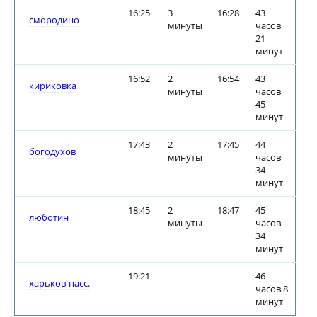
16:25
3
16:28
43
смородино
минуты
часов
21
минут
16:52
2
16:54
43
кириковка
минуты
часов
45
минут
17:43
2
17:45
44
богодухов
минуты
часов
34
минут
18:45
2
18:47
45
люботин
минуты
часов
34
минут
19:21
46
харьков-пасс.
часов 8
минут