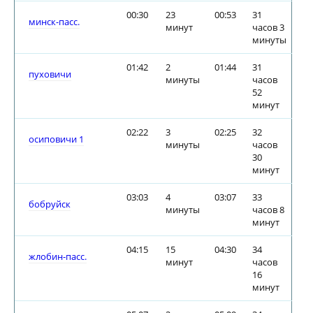
00:30
23
00:53
31
минск-пасс.
минут
часов 3
минуты
01:42
2
01:44
31
пуховичи
минуты
часов
52
минут
02:22
3
02:25
32
осиповичи 1
минуты
часов
30
минут
03:03
4
03:07
33
бобруйск
минуты
часов 8
минут
04:15
15
04:30
34
жлобин-пасс.
минут
часов
16
минут