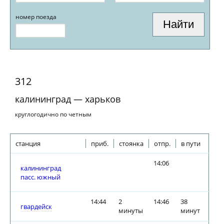
номер поезда
312
калининград — харьков
круглогодично по четным
станция
приб.
стоянка
отпр.
в пути
14:06
калининград
пасс. южный
14:44
2
14:46
38
гвардейск
минуты
минут