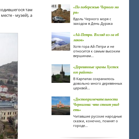
«По побережью Черного мо
аходившегося там
ря»
есте - музей), а
Вдоль Черного моря с
заходом в День Дурака
«Ай-Петри. Взгляд из-за об
лаков»
Хотя гора Ай-Петри и не
относится к самым высоким
вершинам...
«Деревянные храмы Хустск
ого района»
В Карпатах сохранилось
довольно много деревянных
церквей...
«Достопримечательности
Чернигова: что стоит увид
еть»
Читавшие русские народные
сказки, конечно, помнят о
городе...