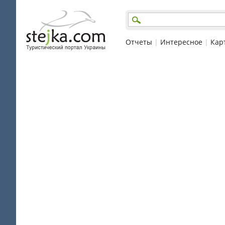
Отчеты
|
Интересное
|
Кар