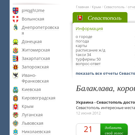
Главная
/
Крым
/
Севастополь
/
отч
pHqghUme
Севастополь
Волынская
Днепропетровска
Информация
я
о городе
погода
Донецкая
карты
Житомирская
расписание ж/д
такси 34
Закарпатская
турфирмы 50
вопрос-ответ
Запорожская
показать все отчеты Севаст
Ивано-
Франковская
Балаклава, коро
Киевская
Кировоградская
Украина - Севастополь дос
Крым
Севастополь интересные места
12 июня 2012
Луганская
Львовская
21
добавить
Николаевская
свой голос