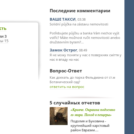
Последние комментарии
ВАШЕ ТАКСИ
, 03:38
Solidní půjčka na zástavu nemovitosti
сть
Potřebujete půjčku a banka Vám nechce vyjít
и 3
vstříc? Máte možnost ručit nemovitosti anebo
ы 15
družstevním bytem?...
Замок Острог
, 08:49
Я не можу поняти у нас є поверхнях сміття у
нас я впаду на нас
Вопрос-Ответ
Как доехать до парка Фельдмана от ст.м
Ботанический сад?
ответить на вопрос
5 случайных отчетов
«Кривче. Окраина подземно
го мира. Поход в пещеры»
Подолия и Буковина -
крупнейший карстовый
район Евразии....