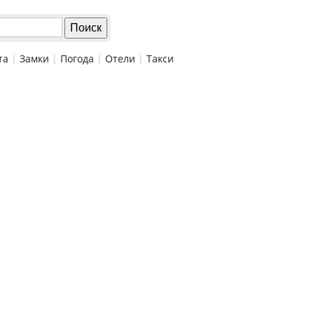
та
|
Замки
|
Погода
|
Отели
|
Такси