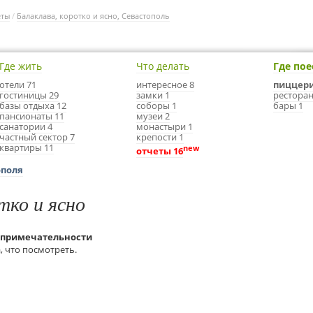
еты
/
Балаклава, коротко и ясно, Севастополь
Где жить
Что делать
Где пое
отели 71
интересное 8
пиццери
гостиницы 29
замки 1
ресторан
базы отдыха 12
соборы 1
бары 1
пансионаты 11
музеи 2
санатории 4
монастыри 1
частный сектор 7
крепости 1
квартиры 11
new
отчеты 16
ополя
тко и ясно
топримечательности
, что посмотреть.