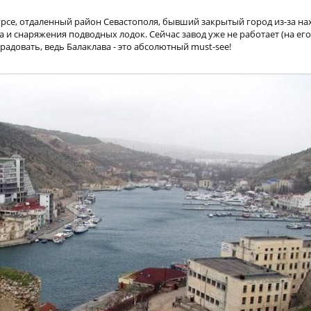
в курсе, отдаленный район Севастополя, бывший закрытый город из-за н
 и снаряжения подводных лодок. Сейчас завод уже не работает (на его м
радовать, ведь Балаклава - это абсолютный must-see!