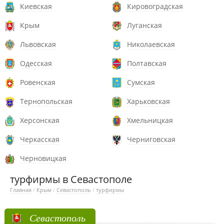
Киевская
Кировоградская
Крым
Луганская
Львовская
Николаевская
Одесская
Полтавская
Ровенская
Сумская
Тернопольская
Харьковская
Херсонская
Хмельницкая
Черкасская
Черниговская
Черновицкая
турфирмы в Севастополе
Главная
/
Крым
/
Севастополь
/
турфирмы
Севастополь