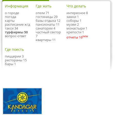
Информация
Где жить
Что делать
о городе
отели 71
интересное 8
погода
гостиницы 29
замки 1
карты
базы отдыха 12
соборы 1
расписание ж/д
пансионаты 11
музеи 2
такси 34
санатории 4
монастыри 1
турфирмы 50
частный сектор
крепости 1
вопрос-ответ
7
new
отчеты 16
квартиры 11
Где поесть
пиццерии 3
рестораны 15
бары 1