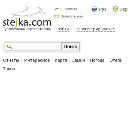
о проекте
Рус
Укр
Написать нам
войти
зарегистрироваться
Отчеты
|
Интересное
|
Карта
|
Замки
|
Погода
|
Отели
|
Такси