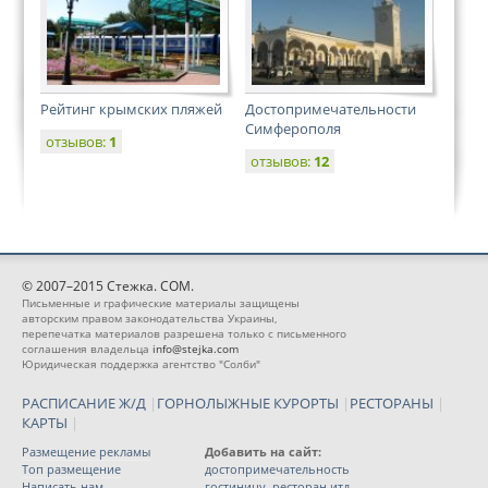
Рейтинг крымских пляжей
Достопримечательности
Симферополя
отзывов:
1
отзывов:
12
© 2007–2015 Стежка. COM.
Письменные и графические материалы защищены
авторским правом законодательства Украины,
перепечатка материалов разрешена только с письменного
соглашения владельца
info@stejka.com
Юридическая поддержка агентство "Солби"
РАСПИСАНИЕ Ж/Д
|
ГОРНОЛЫЖНЫЕ КУРОРТЫ
|
РЕСТОРАНЫ
|
КАРТЫ
|
Размещение рекламы
Добавить на сайт:
Топ размещение
достопримечательность
Написать нам
гостиницу, ресторан итд.