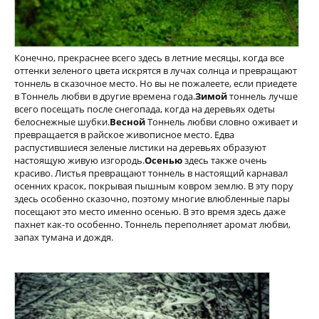
Конечно, прекраснее всего здесь в летние месяцы, когда все
оттенки зеленого цвета искрятся в лучах солнца и превращают
тоннель в сказочное место. Но вы не пожалеете, если приедете
в Тоннель любви в другие времена года.
Зимой
тоннель лучше
всего посещать после снегопада, когда на деревьях одеты
белоснежные шубки.
Весной
Тоннель любви словно оживает и
превращается в райское живописное место. Едва
распустившиеся зеленые листики на деревьях образуют
настоящую живую изгородь.
Осенью
здесь также очень
красиво. Листья превращают тоннель в настоящий карнавал
осенних красок, покрывая пышным ковром землю. В эту пору
здесь особенно сказочно, поэтому многие влюбленные пары
посещают это место именно осенью. В это время здесь даже
пахнет как-то особенно. Тоннель переполняет аромат любви,
запах тумана и дождя.