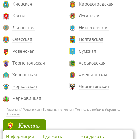
Киевская
Кировоградская
Крым
Луганская
Львовская
Николаевская
Одесская
Полтавская
Ровенская
Сумская
Тернопольская
Харьковская
Херсонская
Хмельницкая
Черкасская
Черниговская
Черновицкая
Главная
/
Ровенская
/
Клевань
/
отчеты
/
Тоннель любви в Украине,
Клевань
Клевань
Информация
Где жить
Что делать