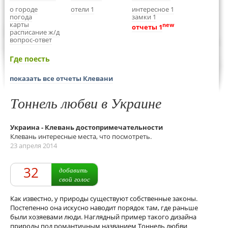
о городе
отели 1
интересное 1
погода
замки 1
карты
new
отчеты 1
расписание ж/д
вопрос-ответ
Где поесть
показать все отчеты Клевани
Тоннель любви в Украине
Украина - Клевань достопримечательности
Клевань интересные места, что посмотреть.
23 апреля 2014
32
добавить
свой голос
Как известно, у природы существуют собственные законы.
Постепенно она искусно наводит порядок там, где раньше
были хозяевами люди. Наглядный пример такого дизайна
природы под романтичным названием Тоннель любви