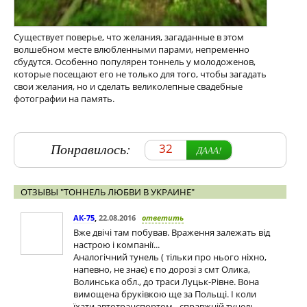
Существует поверье, что желания, загаданные в этом
волшебном месте влюбленными парами, непременно
сбудутся. Особенно популярен тоннель у молодоженов,
которые посещают его не только для того, чтобы загадать
свои желания, но и сделать великолепные свадебные
фотографии на память.
Понравилось:
32
ДААА!
ОТЗЫВЫ "ТОННЕЛЬ ЛЮБВИ В УКРАИНЕ"
АК-75
,
22.08.2016
ответить
Вже двічі там побував. Враження залежать від
настрою і компанії...
Аналогічний тунель ( тільки про нього ніхно,
напевно, не знає) є по дорозі з смт Олика,
Волинська обл., до траси Луцьк-Рівне. Вона
вимощена бруківкою ще за Польщі. І коли
їхати автотранспортом - справжній тунель