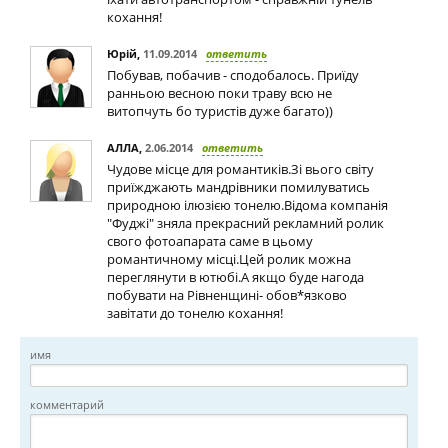
кохання!
Юрій
,
11.09.2014
ответить
Побував, побачив - сподобалось. Приїду
ранньою весною поки траву всю не
витопчуть бо туристів дуже багато))
АЛЛА
,
2.06.2014
ответить
Чудове місце для романтиків.Зі вього світу
приїжджають мандрівники помилуватись
природною ілюзією тонелю.Відома компанія
"Фуджі" зняла прекрасний рекламний ролик
свого фотоапарата саме в цьому
романтичному місці.Цей ролик можна
переглянути в ютюбі.А якщо буде нагода
побувати на Рівненщині- обов*язково
завітати до тонелю кохання!
имя
комментарий