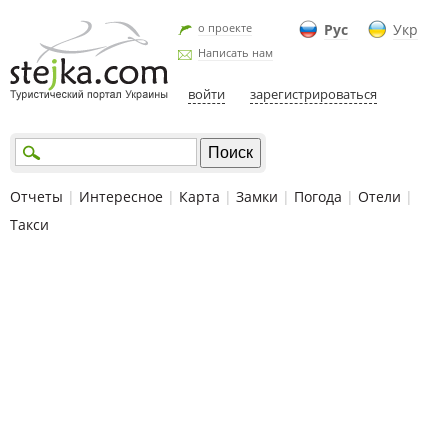
о проекте
Рус
Укр
Написать нам
войти
зарегистрироваться
Отчеты
|
Интересное
|
Карта
|
Замки
|
Погода
|
Отели
|
Такси