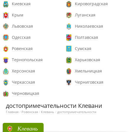
Киевская
Кировоградская
Крым
Луганская
Львовская
Николаевская
Одесская
Полтавская
Ровенская
Сумская
Тернопольская
Харьковская
Херсонская
Хмельницкая
Черкасская
Черниговская
Черновицкая
достопримечательности Клевани
Главная
/
Ровенская
/
Клевань
/
достопримечательности
Клевань