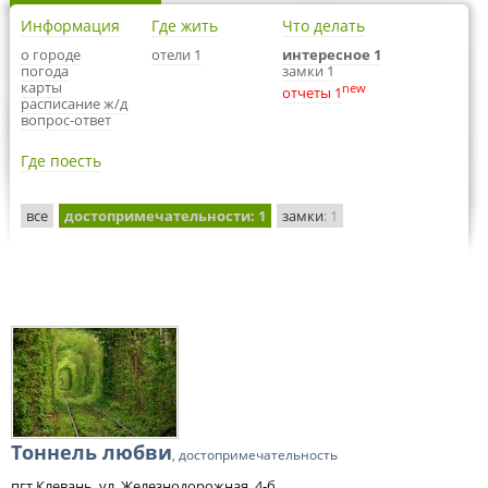
Информация
Где жить
Что делать
о городе
отели 1
интересное 1
погода
замки 1
карты
new
отчеты 1
расписание ж/д
вопрос-ответ
Где поесть
все
достопримечательности
: 1
замки
: 1
Тоннель любви
, достопримечательность
пгт Клевань, ул. Железнодорожная, 4-б