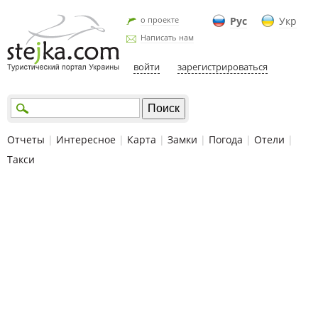
о проекте
Рус
Укр
Написать нам
войти
зарегистрироваться
Отчеты
|
Интересное
|
Карта
|
Замки
|
Погода
|
Отели
|
Такси