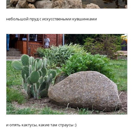
небольшой пруд с искусствеными кувшинками
и опять кактусы, какие там страусы :)