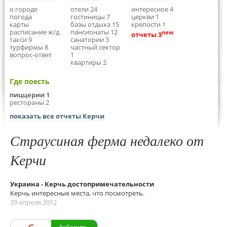
о городе
отели 24
интересное 4
погода
гостиницы 7
церкви 1
карты
базы отдыха 15
крепости 1
расписание ж/д
пансионаты 12
new
отчеты 3
такси 9
санатории 3
турфирмы 8
частный сектор
вопрос-ответ
1
квартиры 2
Где поесть
пиццерии 1
рестораны 2
показать все отчеты Керчи
Страусиная ферма недалеко от
Керчи
Украина - Керчь достопримечательности
Керчь интересные места, что посмотреть.
29 апреля 2012
добавить