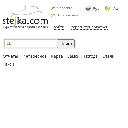
о проекте
Рус
Укр
Написать нам
войти
зарегистрироваться
Отчеты
|
Интересное
|
Карта
|
Замки
|
Погода
|
Отели
|
Такси