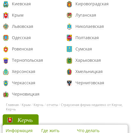
Киевская
Кировоградская
Крым
Луганская
Львовская
Николаевская
Одесская
Полтавская
Ровенская
Сумская
Тернопольская
Харьковская
Херсонская
Хмельницкая
Черкасская
Черниговская
Черновицкая
Главная
/
Крым
/
Керчь
/
отчеты
/
Страусиная ферма недалеко от Керчи,
Керчь
Керчь
Информация
Где жить
Что делать