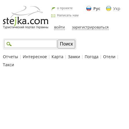
о проекте
Рус
Укр
Написать нам
войти
зарегистрироваться
Отчеты
|
Интересное
|
Карта
|
Замки
|
Погода
|
Отели
|
Такси