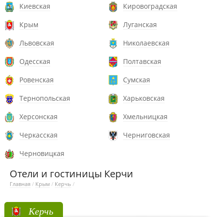
Киевская
Кировоградская
Крым
Луганская
Львовская
Николаевская
Одесская
Полтавская
Ровенская
Сумская
Тернопольская
Харьковская
Херсонская
Хмельницкая
Черкасская
Черниговская
Черновицкая
Отели и гостиницы Керчи
Главная
/
Крым
/
Керчь
/
Керчь