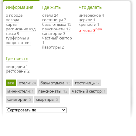
Информация
Где жить
Что делать
о городе
отели 24
интересное 4
погода
гостиницы 7
церкви 1
карты
базы отдыха 15
крепости 1
расписание ж/д
пансионаты 12
new
отчеты 3
такси 9
санатории 3
турфирмы 8
частный сектор
вопрос-ответ
1
квартиры 2
Где поесть
пиццерии 1
рестораны 2
все
отели
: 24
базы отдыха
: 15
гостиницы
: 7
мини-отели
: 1
пансионаты
: 12
частный сектор
: 1
санатории
: 3
квартиры
: 2