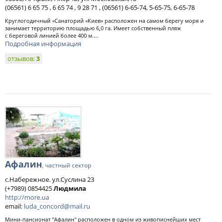
(06561) 6 65 75 , 6 65 74 , 9 28 71 , (06561) 6-65-74, 5-65-75, 6-65-78
Круглогодичный «Санаторий «Киев» расположен на самом берегу моря и
занимает территорию площадью 6,0 га. Имеет собственный пляж
с береговой линией более 400 м....
Подробная информация
отзывов:
3
Афалин
, частный сектор
с.Набережное. ул.Суслина 23
(+7989) 0854425
Людмила
http://more.ua
email:
luda_concord@mail.ru
Мини-пансионат "Афалин" расположен в одном из живописнейших мест