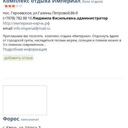
Комплекс отдыха Империал
, база отдыха
пос. Героевское, ул.Галины Петровой,86-б
(+7978) 782 88 10
Людмила Васильевна,администратор
http://империал-керчь.рф
email:
info-imperial@mail.ru
Приглашаем вас посетить комплекс отдыха «Империал». Отдохнуть вдали
от городской суеты, насладиться теплым морем, солнцем и пляжем можно в
3-х этажном современном...
Подробная информация
добавить отзыв
Форос
, пансионат
г. Керчь, ул. Щорса, 5