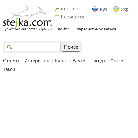
о проекте
Рус
Укр
Написать нам
войти
зарегистрироваться
Отчеты
|
Интересное
|
Карта
|
Замки
|
Погода
|
Отели
|
Такси