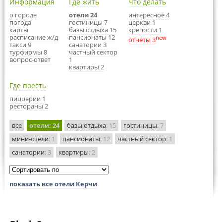
Информация
Где жить
Что делать
о городе
отели 24
интересное 4
погода
гостиницы 7
церкви 1
карты
базы отдыха 15
крепости 1
расписание ж/д
пансионаты 12
new
отчеты 3
такси 9
санатории 3
турфирмы 8
частный сектор
вопрос-ответ
1
квартиры 2
Где поесть
пиццерии 1
рестораны 2
все
отели
: 24
базы отдыха
: 15
гостиницы
: 7
мини-отели
: 1
пансионаты
: 12
частный сектор
: 1
санатории
: 3
квартиры
: 2
показать все отели Керчи