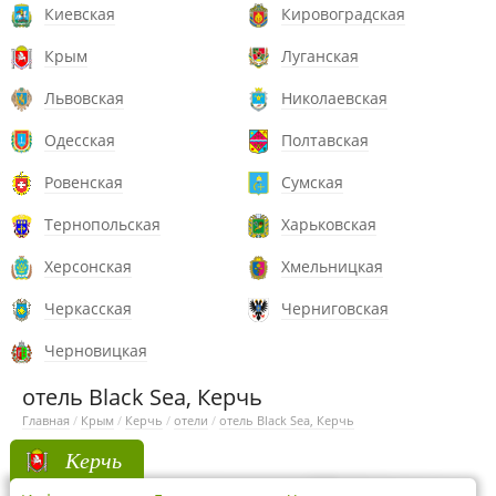
Киевская
Кировоградская
Крым
Луганская
Львовская
Николаевская
Одесская
Полтавская
Ровенская
Сумская
Тернопольская
Харьковская
Херсонская
Хмельницкая
Черкасская
Черниговская
Черновицкая
отель Black Sea, Керчь
Главная
/
Крым
/
Керчь
/
отели
/
отель Black Sea, Керчь
Керчь