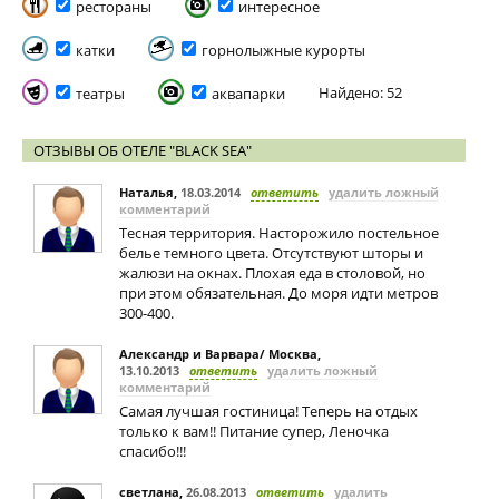
рестораны
интересное
катки
горнолыжные курорты
Найдено: 52
театры
аквапарки
ОТЗЫВЫ ОБ ОТЕЛЕ "BLACK SEA"
Наталья
,
18.03.2014
ответить
удалить ложный
комментарий
Тесная территория. Насторожило постельное
белье темного цвета. Отсутствуют шторы и
жалюзи на окнах. Плохая еда в столовой, но
при этом обязательная. До моря идти метров
300-400.
Александр и Варвара/ Москва
,
13.10.2013
ответить
удалить ложный
комментарий
Самая лучшая гостиница! Теперь на отдых
только к вам!! Питание супер, Леночка
спасибо!!!
светлана
,
26.08.2013
ответить
удалить