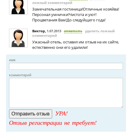
ложный комментарий
Замечательная гостиница!Отличные хозяйва!
Персонал умнички!Чистота и уют!
Процветания Вам!До следуйщего года!
Виктор
,
1.07.2013
ответить
удалить ложный
комментарий
Ужасный отель, оставил им отзыв на их сайте,
естественно они его удалили!
имя
комментарий
УРА!
Отзыв регистрации не требует!