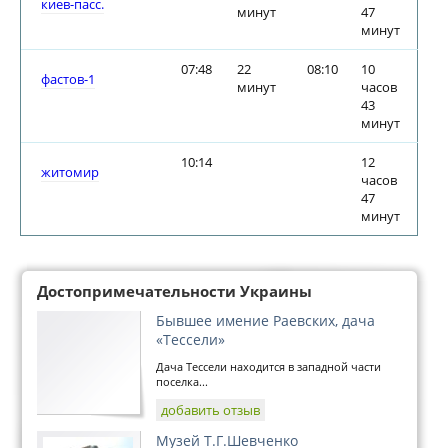
киев-пасс.
минут
47
минут
07:48
22
08:10
10
фастов-1
минут
часов
43
минут
10:14
12
житомир
часов
47
минут
Достопримечательности Украины
Бывшее имение Раевских, дача
«Тессели»
Дача Тессели находится в западной части
поселка...
добавить отзыв
Музей Т.Г.Шевченко