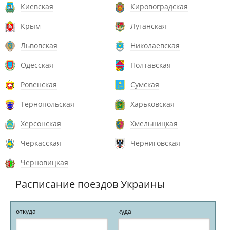
Киевская
Кировоградская
Крым
Луганская
Львовская
Николаевская
Одесская
Полтавская
Ровенская
Сумская
Тернопольская
Харьковская
Херсонская
Хмельницкая
Черкасская
Черниговская
Черновицкая
Расписание поездов Украины
откуда
куда