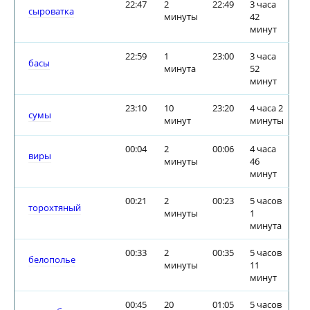
22:47
2
22:49
3 часа
сыроватка
минуты
42
минут
22:59
1
23:00
3 часа
басы
минута
52
минут
23:10
10
23:20
4 часа 2
сумы
минут
минуты
00:04
2
00:06
4 часа
виры
минуты
46
минут
00:21
2
00:23
5 часов
торохтяный
минуты
1
минута
00:33
2
00:35
5 часов
белополье
минуты
11
минут
00:45
20
01:05
5 часов