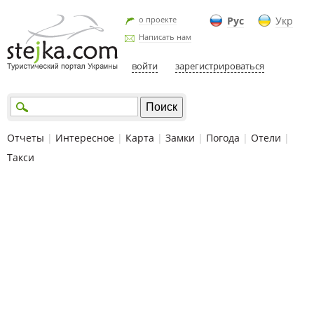
о проекте
Рус
Укр
Написать нам
войти
зарегистрироваться
Отчеты
|
Интересное
|
Карта
|
Замки
|
Погода
|
Отели
|
Такси