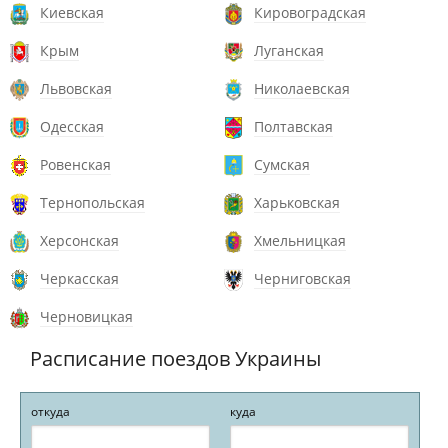
Киевская
Кировоградская
Крым
Луганская
Львовская
Николаевская
Одесская
Полтавская
Ровенская
Сумская
Тернопольская
Харьковская
Херсонская
Хмельницкая
Черкасская
Черниговская
Черновицкая
Расписание поездов Украины
откуда
куда