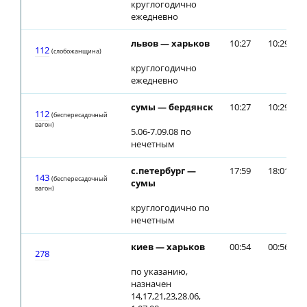
круглогодично
ежедневно
львов — харьков
10:27
10:29
112
(слобожанщина)
круглогодично
ежедневно
сумы — бердянск
10:27
10:29
112
(беспересадочный
вагон)
5.06-7.09.08 по
нечетным
с.петербург —
17:59
18:01
143
(беспересадочный
сумы
вагон)
круглогодично по
нечетным
киев — харьков
00:54
00:56
278
по указанию,
назначен
14,17,21,23,28.06,