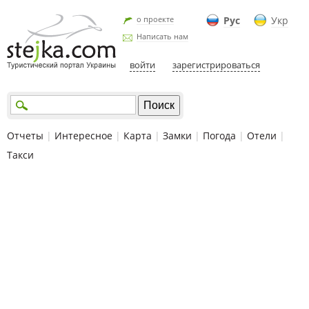
о проекте
Рус
Укр
Написать нам
войти
зарегистрироваться
Отчеты
|
Интересное
|
Карта
|
Замки
|
Погода
|
Отели
|
Такси