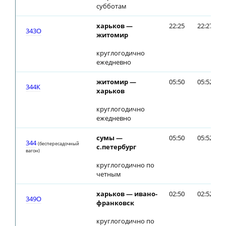
субботам
харьков —
22:25
22:27
343О
житомир
круглогодично
ежедневно
житомир —
05:50
05:52
344К
харьков
круглогодично
ежедневно
сумы —
05:50
05:52
344
(беспересадочный
с.петербург
вагон)
круглогодично по
четным
харьков — ивано-
02:50
02:52
349О
франковск
круглогодично по