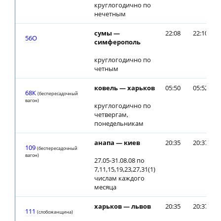
круглогодично по
нечетным
сумы —
22:08
22:10
56О
симферополь
круглогодично по
четным
ковель — харьков
05:50
05:52
68К
(беспересадочный
вагон)
круглогодично по
четвергам,
понедельникам
анапа — киев
20:35
20:37
109
(беспересадочный
вагон)
27.05-31.08.08 по
7,11,15,19,23,27,31(1)
числам каждого
месяца
харьков — львов
20:35
20:37
111
(слобожанщина)