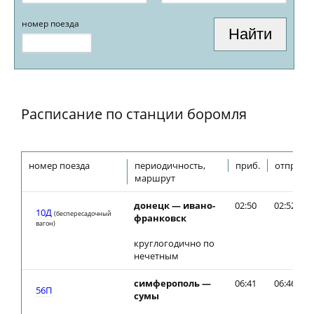
номер поезда
Расписание по станции боромля
номер поезда
периодичность,
приб.
отпр.
маршрут
донецк — ивано-
02:50
02:52
10Д
(беспересадочный
франковск
вагон)
круглогодично по
нечетным
симферополь —
06:41
06:46
56П
сумы