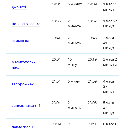
18:04
5 минут
18:09
1 час 11
джанкой
минут
18:55
2
18:57
1 час 57
новоалексеевка
минуты
минут
19:41
2
19:43
2 часа
акимовка
минуты
41
минут
20:04
15
20:19
3 часа 2
мелитополь-
минут
минуты
пасс.
21:54
5 минут
21:59
4 часа
запорожье-1
37
минут
23:04
2
23:06
5 часов
синельниково-1
минуты
42
минут
23:39
2
23:41
6 часов
павлоград-1