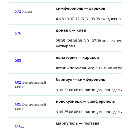
симферополь — харьков
572
(харкiв)
4,6,8,10.07, 12.07-31.08.08 ежедневно, кро
донецк — киев
576
25.05 - 26.06.08, 3-31.07.08 по воскресен
четвергам
евпатория — харьков
588
летний по указанию; 7.07-31.08.08 по неч
барнаул — симферополь
602
(беспересадочный
вагон)
9.06-22.08.08 по пятницам, понедельника
новокузнецк — симферополь
605
(беспересадочный
вагон)
9.06-25.08.08 по пятницам, понедельника
мариуполь — полтава
616Д