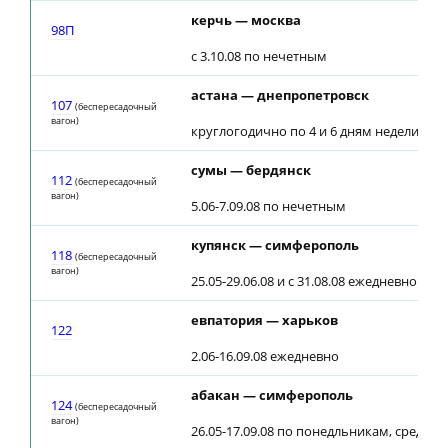
керчь — москва
98П
с 3.10.08 по нечетным
астана — днепропетровск
107
(беспересадочный
вагон)
круглогодично по 4 и 6 дням недели
сумы — бердянск
112
(беспересадочный
вагон)
5.06-7.09.08 по нечетным
купянск — симферополь
118
(беспересадочный
вагон)
25.05-29.06.08 и с 31.08.08 ежедневно
евпатория — харьков
122
2.06-16.09.08 ежедневно
абакан — симферополь
124
(беспересадочный
вагон)
26.05-17.09.08 по понедльникам, средам