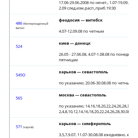
17.06-29.06.2008 по нечет., 1.07-19.09.2008 
2.09 след.изм.расп.,приб.19:30
феодосия — витебск
486
(беспересадочный
вагон)
4.07-12.09.08 по четным
киев — донецк
524
26.05 - 27.06.08, 4.07-1.08.08 по понедель
пятницам
харьков — севастополь
545О
по указанию; 20.06-30.08.08 по четным; 13
москва — севастополь
565
по указанию; 14,16,18,20,22,24,26,28,31.07,
2,4,8,10,12,14,16,18,20,22,24,26,28,30.08.08
харьков — симферополь
571
(харкiв)
3,5,7,9.07, 11.07-30.08.08 ежедневно, кром