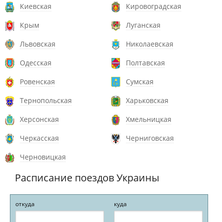
Киевская
Кировоградская
Крым
Луганская
Львовская
Николаевская
Одесская
Полтавская
Ровенская
Сумская
Тернопольская
Харьковская
Херсонская
Хмельницкая
Черкасская
Черниговская
Черновицкая
Расписание поездов Украины
откуда
куда