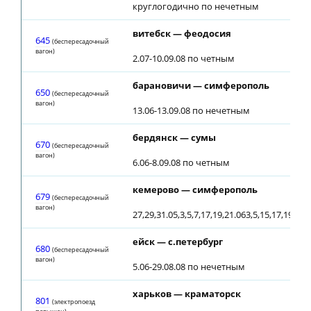
круглогодично по нечетным
витебск — феодосия
645
(беспересадочный
вагон)
2.07-10.09.08 по четным
барановичи — симферополь
650
(беспересадочный
вагон)
13.06-13.09.08 по нечетным
бердянск — сумы
670
(беспересадочный
вагон)
6.06-8.09.08 по четным
кемерово — симферополь
679
(беспересадочный
вагон)
27,29,31.05,3,5,7,17,19,21.063,5,15,17,19,29,
ейск — с.петербург
680
(беспересадочный
вагон)
5.06-29.08.08 по нечетным
харьков — краматорск
801
(электропоезд