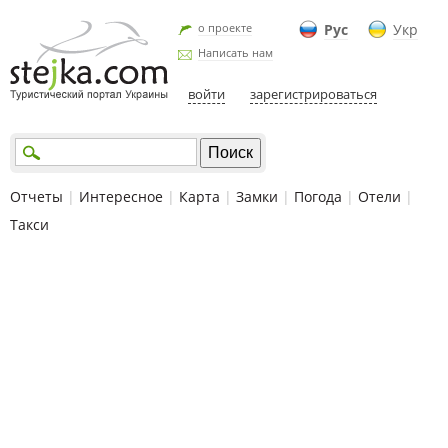
о проекте
Рус
Укр
Написать нам
войти
зарегистрироваться
Отчеты
|
Интересное
|
Карта
|
Замки
|
Погода
|
Отели
|
Такси