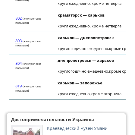
повышен)
кругл ежедневно, кроме четверга
краматорск — харьков
802
(электропоезд
повышен)
кругл ежедневно, кроме четверга
харьков — днепропетровск
803
(электропоезд
повышен)
круглогодично ежедневно,кроме среды
днепропетровск — харьков
804
(электропоезд
повышен)
круглогодично ежедневно,кроме среды
харьков — запорожье
819
(электропоезд
повышен)
кругл ежедневно,кроме вторника
Достопримечательности Украины
Краеведческий музей Умани