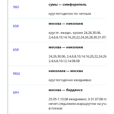
сумы — симферополь
56О
круглогодично по четным
москва — николаев
65Я
круглг. ежедн., кроме 24,26,30.06,
2,4,6,8,10,14,16,20,22,24,26,28,30,31.07, 2,4,
москва — николаев
65Я
24,26,30.06, 2,4,6,8,10,14,16,20,22,24,26,28,3
2,4,6,8,10,12,14.08.08
николаев — москва
66Ш
круглогодично ежедневно
москва — бердянск
69Ч
25.05-1.10.08 ежедневно; 3-31.07.08 по
нечет.след.измен.маршрутом на участке
в.токмак