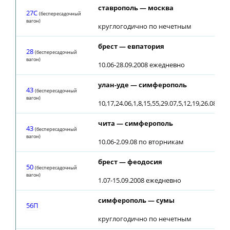
ставрополь — москва
27С
(беспересадочный
вагон)
круглогодично по нечетным
брест — евпатория
28
(беспересадочный
вагон)
10.06-28.09.2008 ежедневно
улан-уде — симферополь
43
(беспересадочный
вагон)
10,17,24.06,1,8,15,55,29.07,5,12,19,26.08,21.
чита — симферополь
43
(беспересадочный
вагон)
10.06-2.09.08 по вторникам
брест — феодосия
50
(беспересадочный
вагон)
1.07-15.09.2008 ежедневно
симферополь — сумы
56П
круглогодично по нечетным