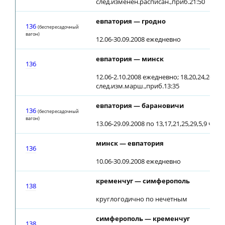
след.изменен.расписан.,приб.21:50
евпатория — гродно
136
(беспересадочный
вагон)
12.06-30.09.2008 ежедневно
евпатория — минск
136
12.06-2.10.2008 ежедневно; 18,20,24,26.08, 
след.изм.марш.,приб.13:35
евпатория — барановичи
136
(беспересадочный
вагон)
13.06-29.09.2008 по 13,17,21,25,29,5,9 чи
минск — евпатория
136
10.06-30.09.2008 ежедневно
кременчуг — симферополь
138
круглогодично по нечетным
симферополь — кременчуг
138