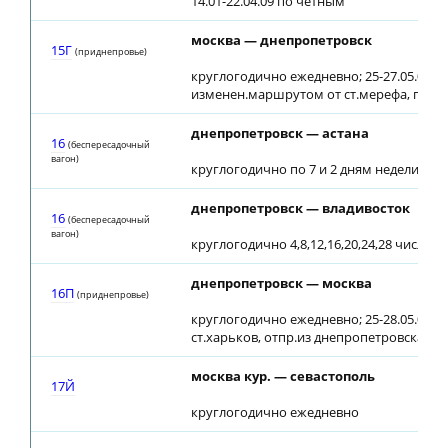
14.01-22.04.09 по четным
москва — днепропетровск
15Г
(приднепровье)
круглогодично ежедневно; 25-27.05.08 с
изменен.маршрутом от ст.мерефа, приб. 
днепропетровск — астана
16
(беспересадочный
вагон)
круглогодично по 7 и 2 дням недели
днепропетровск — владивосток
16
(беспересадочный
вагон)
круглогодично 4,8,12,16,20,24,28 числа 
днепропетровск — москва
16П
(приднепровье)
круглогодично ежедневно; 25-28.05.08 с
ст.харьков, отпр.из днепропетровска 13:
москва кур. — севастополь
17Й
круглогодично ежедневно