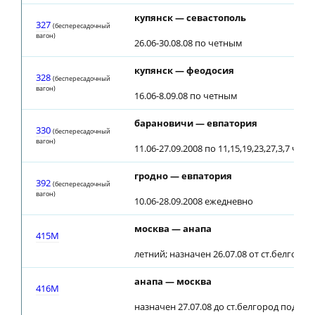
купянск — севастополь
327
(беспересадочный
вагон)
26.06-30.08.08 по четным
купянск — феодосия
328
(беспересадочный
вагон)
16.06-8.09.08 по четным
барановичи — евпатория
330
(беспересадочный
вагон)
11.06-27.09.2008 по 11,15,19,23,27,3,7 чи
гродно — евпатория
392
(беспересадочный
вагон)
10.06-28.09.2008 ежедневно
москва — анапа
415М
летний; назначен 26.07.08 от ст.белгород
анапа — москва
416М
назначен 27.07.08 до ст.белгород под №5