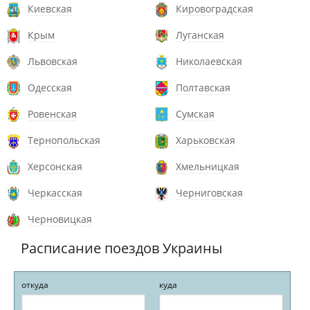
Киевская
Кировоградская
Крым
Луганская
Львовская
Николаевская
Одесская
Полтавская
Ровенская
Сумская
Тернопольская
Харьковская
Херсонская
Хмельницкая
Черкасская
Черниговская
Черновицкая
Расписание поездов Украины
откуда
куда