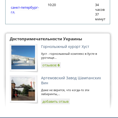
10:20
34
санкт-петербург-
часов
гл.
37
минут
Достопримечательности Украины
Горнолыжный курорт Хуст
Хуст - горнолыжный комплекс в Хусте в
урочище...
отзывов:
6
Артемовский Завод Шампанских
Вин
Даже не верится, что когда-то эти
лабиринты,...
добавить отзыв