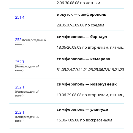
2.06-30.08.08 по четным
иркутск — симферополь
251И
28.05.07-3.09.08 по средам
симферополь — барнаул
252
(беспересадочный
вагон)
13.06-26.08.08 по вторникам, пятницам; о
симферополь — кемерово
252П
(беспересадочный
31.05,2,4,7,9,11,21,23,25.06,7,9,19,21,23.07,2
вагон)
симферополь — новокузнецк
252П
(беспересадочный
13.06-29.08.08 по вторникам, пятницам; о
вагон)
симферополь — улан-уде
252П
(беспересадочный
15.06-7.09.08 по воскресеньям
вагон)