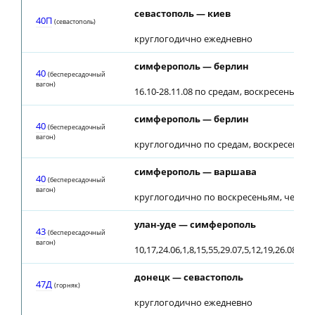
севастополь — киев
40П
(севастополь)
круглогодично ежедневно
симферополь — берлин
40
(беспересадочный
вагон)
16.10-28.11.08 по средам, воскресеньям
симферополь — берлин
40
(беспересадочный
вагон)
круглогодично по средам, воскресеньям,
симферополь — варшава
40
(беспересадочный
вагон)
круглогодично по воскресеньям, четве
улан-уде — симферополь
43
(беспересадочный
вагон)
10,17,24.06,1,8,15,55,29.07,5,12,19,26.08,21.
донецк — севастополь
47Д
(горняк)
круглогодично ежедневно