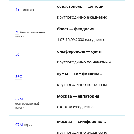
севастополь — донецк
48П
(горняк)
круглогодично ежедневно
брест — феодосия
50
(беспересадочный
вагон)
1.07-15.09.2008 ежедневно
симферополь — сумы
56П
круглогодично по нечетным
сумы — симферополь
56О
круглогодично по четным
москва — евпатория
67М
(беспересадочный
с 4.10.08 ежедневно
вагон)
москва — симферополь
67М
( крим)
круглогодично ежедневно