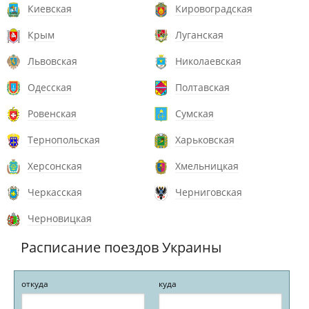
Киевская
Кировоградская
Крым
Луганская
Львовская
Николаевская
Одесская
Полтавская
Ровенская
Сумская
Тернопольская
Харьковская
Херсонская
Хмельницкая
Черкасская
Черниговская
Черновицкая
Расписание поездов Украины
откуда
куда