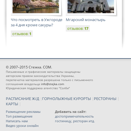
Что посмотреть в Ужгороде
Мгарский монастырь
за 4 дня кроме сакуры?
отзывов:
17
отзывов:
1
© 2007–2015 Стежка. COM.
Письменные и графические материалы защищены
авторским правом законодательства Украины,
перепечатка материалов разрешена только с письменного
соглашения владельца
info@stejka.com
Юридическая поддержка агентство "Солби"
РАСПИСАНИЕ Ж/Д
|
ГОРНОЛЫЖНЫЕ КУРОРТЫ
|
РЕСТОРАНЫ
|
КАРТЫ
|
Размещение рекламы
Добавить на сайт:
Топ размещение
достопримечательность
Написать нам
гостиницу, ресторан итд.
Видео уроки онлайн