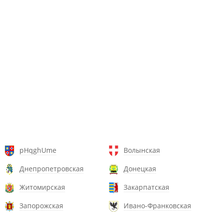
pHqghUme
Волынская
Днепропетровская
Донецкая
Житомирская
Закарпатская
Запорожская
Ивано-Франковская