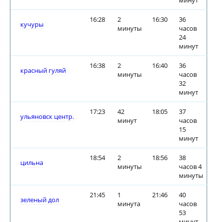
минут
16:28
2
16:30
36
кучуры
минуты
часов
24
минут
16:38
2
16:40
36
красный гуляй
минуты
часов
32
минут
17:23
42
18:05
37
ульяновск центр.
минут
часов
15
минут
18:54
2
18:56
38
цильна
минуты
часов 4
минуты
21:45
1
21:46
40
зеленый дол
минута
часов
53
минут