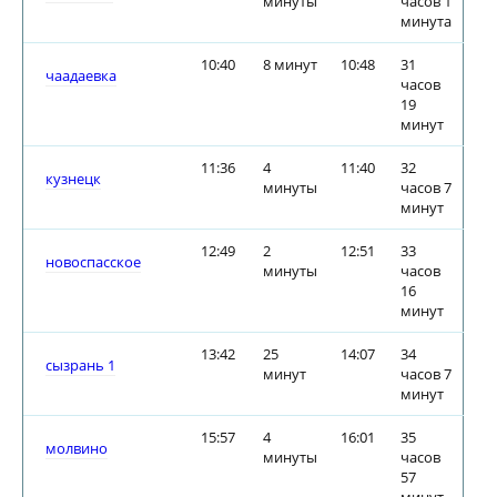
минуты
часов 1
минута
10:40
8 минут
10:48
31
чаадаевка
часов
19
минут
11:36
4
11:40
32
кузнецк
минуты
часов 7
минут
12:49
2
12:51
33
новоспасское
минуты
часов
16
минут
13:42
25
14:07
34
сызрань 1
минут
часов 7
минут
15:57
4
16:01
35
молвино
минуты
часов
57