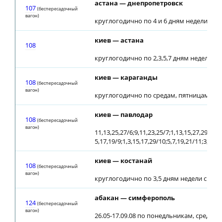
астана — днепропетровск
107
(беспересадочный
вагон)
круглогодично по 4 и 6 дням недели
киев — астана
108
круглогодично по 2,3,5,7 дням недели
киев — караганды
108
(беспересадочный
вагон)
круглогодично по средам, пятницам с 28
киев — павлодар
108
(беспересадочный
вагон)
11,13,25,27/6;9,11,23,25/7;1,13,15,27,29/8;
5,17,19/9;1,3,15,17,29/10;5,7,19,21/11;3,5,1
киев — костанай
108
(беспересадочный
вагон)
круглогодично по 3,5 дням недели с 28.0
абакан — симферополь
124
(беспересадочный
вагон)
26.05-17.09.08 по понедльникам, средам