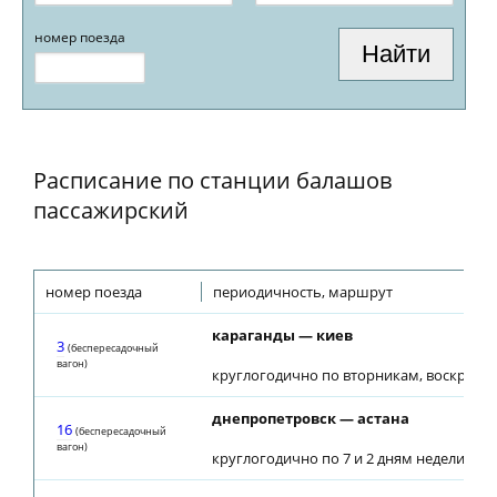
номер поезда
Расписание по станции балашов
пассажирский
номер поезда
периодичность, маршрут
караганды — киев
3
(беспересадочный
вагон)
круглогодично по вторникам, воскресень
днепропетровск — астана
16
(беспересадочный
вагон)
круглогодично по 7 и 2 дням недели