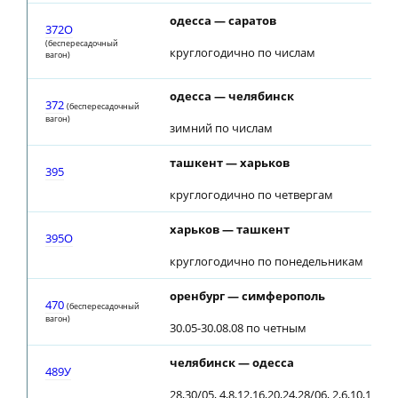
одесса — саратов
372О
(беспересадочный
круглогодично по числам
вагон)
одесса — челябинск
372
(беспересадочный
вагон)
зимний по числам
ташкент — харьков
395
круглогодично по четвергам
харьков — ташкент
395О
круглогодично по понедельникам
оренбург — симферополь
470
(беспересадочный
вагон)
30.05-30.08.08 по четным
челябинск — одесса
489У
28,30/05, 4,8,12,16,20,24,28/06, 2,6,10,14,18