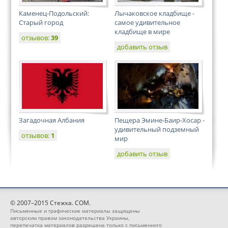
Каменец-Подольский:
Лычаковское кладбище -
Старый город
самое удивительное
кладбище в мире
отзывов:
39
добавить отзыв
Загадочная Албания
Пещера Эмине-Баир-Хосар -
удивительный подземный
отзывов:
1
мир
добавить отзыв
© 2007–2015 Стежка. COM.
Письменные и графические материалы защищены
авторским правом законодательства Украины,
перепечатка материалов разрешена только с письменного