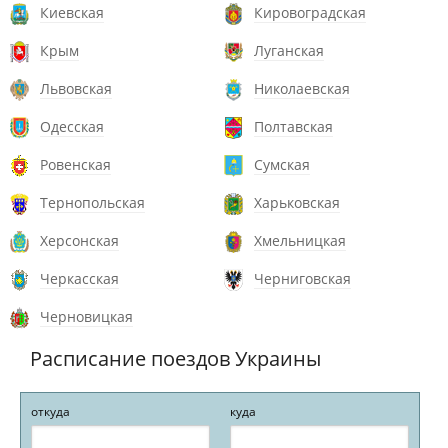
Киевская
Кировоградская
Крым
Луганская
Львовская
Николаевская
Одесская
Полтавская
Ровенская
Сумская
Тернопольская
Харьковская
Херсонская
Хмельницкая
Черкасская
Черниговская
Черновицкая
Расписание поездов Украины
откуда
куда