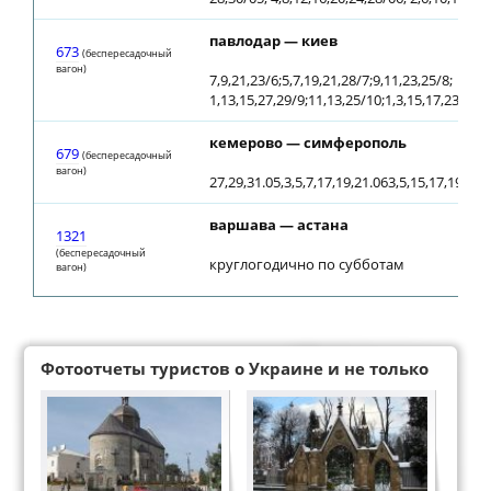
павлодар — киев
673
(беспересадочный
вагон)
7,9,21,23/6;5,7,19,21,28/7;9,11,23,25/8;
1,13,15,27,29/9;11,13,25/10;1,3,15,17,23/11;
кемерово — симферополь
679
(беспересадочный
вагон)
27,29,31.05,3,5,7,17,19,21.063,5,15,17,19,29,
варшава — астана
1321
(беспересадочный
круглогодично по субботам
вагон)
Фотоотчеты туристов о Украине и не только