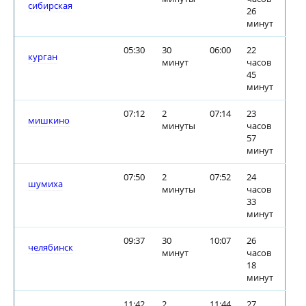
сибирская
26
минут
05:30
30
06:00
22
курган
минут
часов
45
минут
07:12
2
07:14
23
мишкино
минуты
часов
57
минут
07:50
2
07:52
24
шумиха
минуты
часов
33
минут
09:37
30
10:07
26
челябинск
минут
часов
18
минут
11:42
2
11:44
27