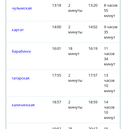
13:18
2
13:20
8 часов
чулымская
минуты
55
минут
14:00
2
14:02
9 часов
каргат
минуты
35
минут
16:01
18
16:19
11
барабинск
минут
часов
34
минут
17:55
2
17:57
13
татарская
минуты
часов
10
минут
18:57
2
18:59
14
калачинская
минуты
часов
10
минут
19:52
25
20:17
15