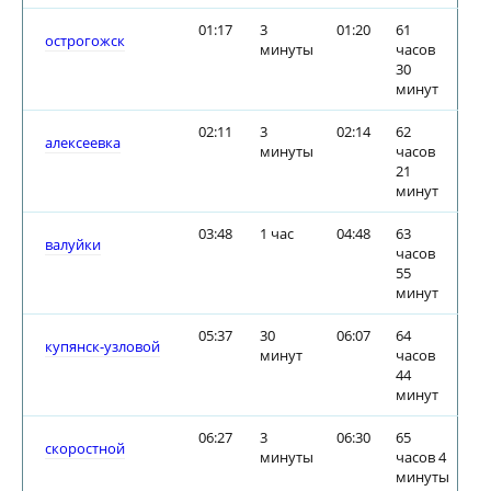
01:17
3
01:20
61
острогожск
минуты
часов
30
минут
02:11
3
02:14
62
алексеевка
минуты
часов
21
минут
03:48
1 час
04:48
63
валуйки
часов
55
минут
05:37
30
06:07
64
купянск-узловой
минут
часов
44
минут
06:27
3
06:30
65
скоростной
минуты
часов 4
минуты