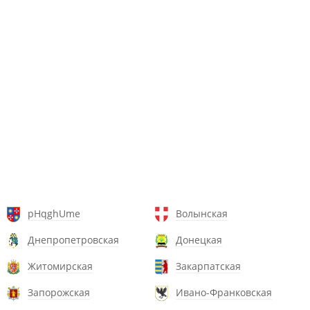
pHqghUme
Волынская
Днепропетровская
Донецкая
Житомирская
Закарпатская
Запорожская
Ивано-Франковская