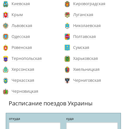
Киевская
Кировоградская
Крым
Луганская
Львовская
Николаевская
Одесская
Полтавская
Ровенская
Сумская
Тернопольская
Харьковская
Херсонская
Хмельницкая
Черкасская
Черниговская
Черновицкая
Расписание поездов Украины
откуда
куда