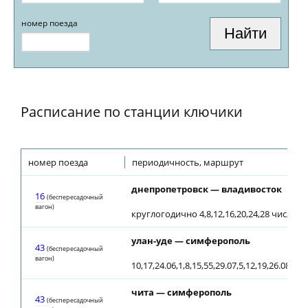
номер поезда
Расписание по станции ключики
номер поезда
периодичность, маршрут
днепропетровск — владивосток
16
(беспересадочный
вагон)
круглогодично 4,8,12,16,20,24,28 числа 
улан-уде — симферополь
43
(беспересадочный
вагон)
10,17,24.06,1,8,15,55,29.07,5,12,19,26.08,21.
чита — симферополь
43
(беспересадочный