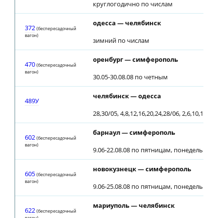
круглогодично по числам
одесса — челябинск
372
(беспересадочный
вагон)
зимний по числам
оренбург — симферополь
470
(беспересадочный
вагон)
30.05-30.08.08 по четным
челябинск — одесса
489У
28,30/05, 4,8,12,16,20,24,28/06, 2,6,10,14,18
барнаул — симферополь
602
(беспересадочный
вагон)
9.06-22.08.08 по пятницам, понедельника
новокузнецк — симферополь
605
(беспересадочный
вагон)
9.06-25.08.08 по пятницам, понедельника
мариуполь — челябинск
622
(беспересадочный
вагон)