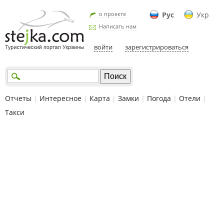
о проекте
Рус
Укр
Написать нам
войти
зарегистрироваться
Отчеты
|
Интересное
|
Карта
|
Замки
|
Погода
|
Отели
|
Такси