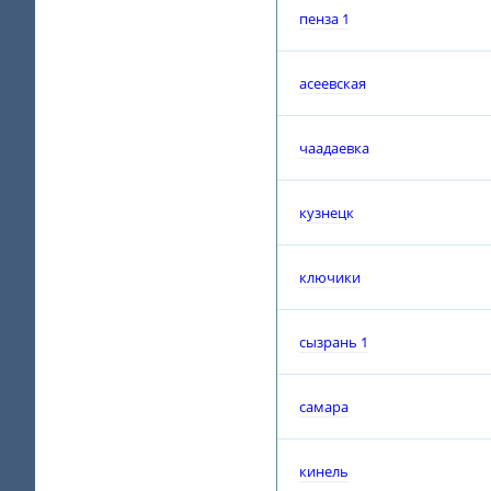
пенза 1
асеевская
чаадаевка
кузнецк
ключики
сызрань 1
самара
кинель