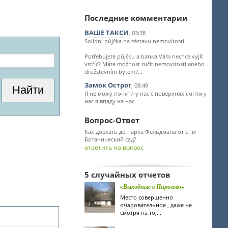
Последние комментарии
ВАШЕ ТАКСИ
, 03:38
Solidní půjčka na zástavu nemovitosti
Potřebujete půjčku a banka Vám nechce vyjít
vstříc? Máte možnost ručit nemovitosti anebo
družstevním bytem?...
Замок Острог
, 08:49
Я не можу поняти у нас є поверхнях сміття у
нас я впаду на нас
Вопрос-Ответ
Как доехать до парка Фельдмана от ст.м
Ботанический сад?
ответить на вопрос
5 случайных отчетов
«Выходные в Пирогово»
Место совершенно
очаровательное , даже не
смотря на то,...