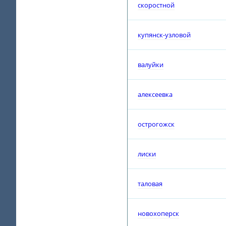
скоростной
купянск-узловой
валуйки
алексеевка
острогожск
лиски
таловая
новохоперск