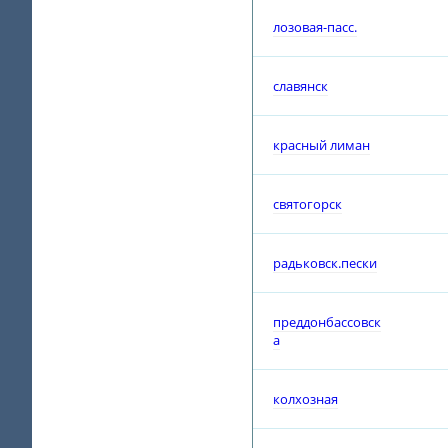
лозовая-пасс.
славянск
красный лиман
святогорск
радьковск.пески
преддонбассовск
а
колхозная