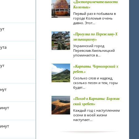
«Достопримечательности
Коломыи»
Первый раз я побывала в
городе Коломыя очень
давно. Этот...
нут
«Прогулка по Переяславу-Х
мельницкому»
Украинский город
нута
Переяслав-Хмельницкий
упоминается в...
нут
«Карпаты. Черногорский х
ребет.»
Сколько слов и надежд,
сколько песен и тем, горы
будят...
инут
«Поход в Карпаты: Боржав
ский хребет»
минут
Каждый год с наступлением
осени в моей жизни
наступает...
минут