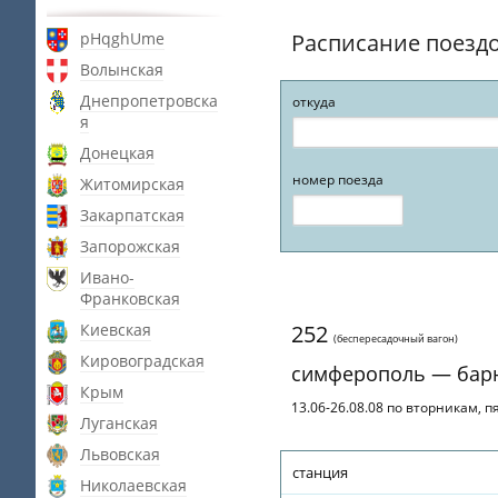
pHqghUme
Расписание поезд
Волынская
Днепропетровска
откуда
я
Донецкая
номер поезда
Житомирская
Закарпатская
Запорожская
Ивано-
Франковская
Киевская
252
(беспересадочный вагон)
Кировоградская
симферополь — бар
Крым
13.06-26.08.08 по вторникам, 
Луганская
Львовская
станция
Николаевская