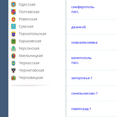
Одесская
симферополь-
Полтавская
пасс.
Ровенская
Сумская
джанкой
Тернопольская
Харьковская
новоалексеевка
Херсонская
Хмельницкая
мелитополь-
пасс.
Черкасская
Черниговская
Черновицкая
запорожье-1
синельниково-1
павлоград-1