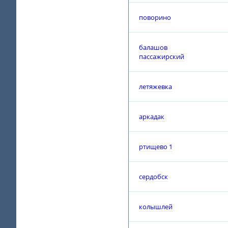
поворино
балашов
пассажирский
летяжевка
аркадак
ртищево 1
сердобск
колышлей