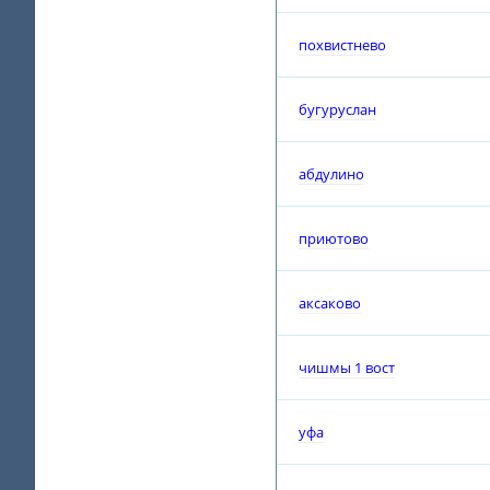
похвистнево
бугуруслан
абдулино
приютово
аксаково
чишмы 1 вост
уфа