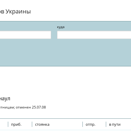
ов Украины
куда
наул
пятницам; отменен 25.07.08
приб.
стоянка
отпр.
в пути