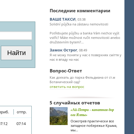
Последние комментарии
ВАШЕ ТАКСИ
, 03:38
Solidní půjčka na zástavu nemovitosti
Potřebujete půjčku a banka Vám nechce vyjít
vstříc? Máte možnost ručit nemovitosti anebo
družstevním bytem?...
Замок Острог
, 08:49
Я не можу поняти у нас є поверхнях сміття у
нас я впаду на нас
Вопрос-Ответ
Как доехать до парка Фельдмана от ст.м
Ботанический сад?
ответить на вопрос
5 случайных отчетов
«Ай-Петри - канатная дор
приб.
отпр.
ога Ялты»
Осмотрев практически все
07:12
07:14
западное побережье Крыма,
мы...