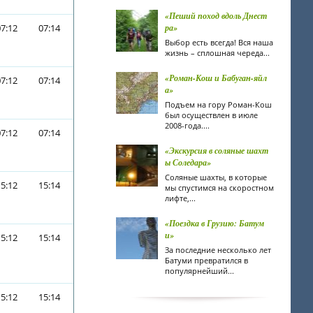
«Пеший поход вдоль Днест
07:12
07:14
ра»
Выбор есть всегда! Вся наша
жизнь – сплошная череда...
«Роман-Кош и Бабуган-яйл
07:12
07:14
а»
Подъем на гору Роман-Кош
был осуществлен в июле
2008-года....
07:12
07:14
«Экскурсия в соляные шахт
ы Соледара»
Соляные шахты, в которые
15:12
15:14
мы спустимся на скоростном
лифте,...
«Поездка в Грузию: Батум
и»
15:12
15:14
За последние несколько лет
Батуми превратился в
популярнейший...
15:12
15:14