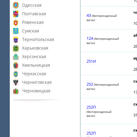
10
Одесская
ч
Полтавская
43
(беспересадочный
вагон)
Ровенская
1
Сумская
а
124
Тернопольская
(беспересадочный
вагон)
2
Харьковская
Херсонская
и
251И
Хмельницкая
2
Черкасская
с
Черниговская
252
(беспересадочный
вагон)
Черновицкая
1
с
252П
(беспересадочный
31
вагон)
с
252П