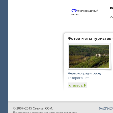
к
679
(беспересадочный
вагон)
27
Фотоотчеты туристов 
Червоноград - город
которого нет
отзывов:
9
© 2007–2015 Стежка. COM.
РАСПИС
Письменные и графические материалы защищены