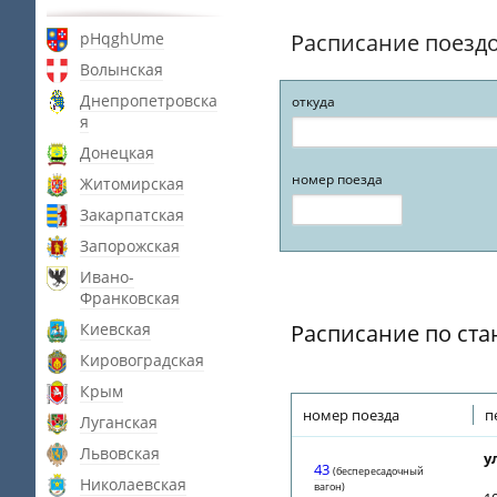
pHqghUme
Расписание поезд
Волынская
Днепропетровска
откуда
я
Донецкая
номер поезда
Житомирская
Закарпатская
Запорожская
Ивано-
Франковская
Киевская
Расписание по ст
Кировоградская
Крым
номер поезда
п
Луганская
Львовская
у
43
(беспересадочный
Николаевская
вагон)