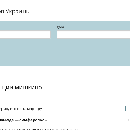
ов Украины
куда
анции мишкино
ериодичность, маршрут
лан-уде — симферополь