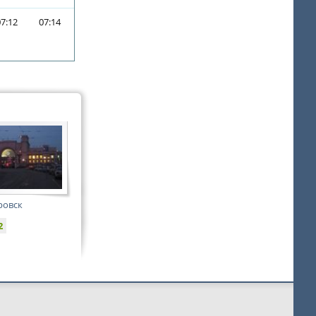
07:12
07:14
ровск
2