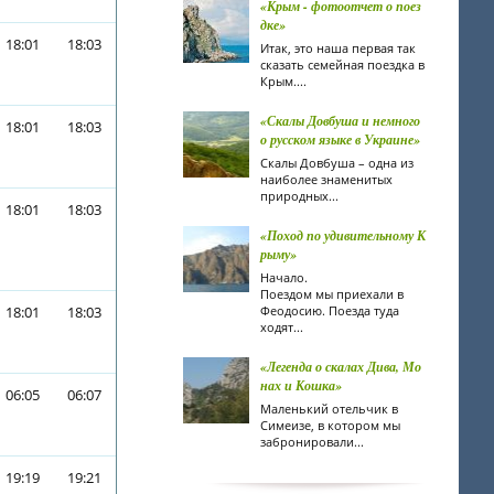
«Крым - фотоотчет о поез
дке»
18:01
18:03
Итак, это наша первая так
сказать семейная поездка в
Крым....
«Скалы Довбуша и немного
18:01
18:03
о русском языке в Украине»
Скалы Довбуша – одна из
наиболее знаменитых
природных...
18:01
18:03
«Поход по удивительному К
рыму»
Начало.
Поездом мы приехали в
18:01
18:03
Феодосию. Поезда туда
ходят...
«Легенда о скалах Дива, Мо
нах и Кошка»
06:05
06:07
Маленький отельчик в
Симеизе, в котором мы
забронировали...
19:19
19:21