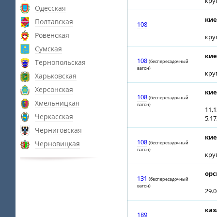
кру
Одесская
кие
Полтавская
108
Ровенская
кру
Сумская
кие
108
Тернопольская
(беспересадочный
вагон)
кру
Харьковская
Херсонская
кие
108
(беспересадочный
Хмельницкая
вагон)
11,1
Черкасская
5,17
Черниговская
кие
108
Черновицкая
(беспересадочный
вагон)
кру
орс
131
(беспересадочный
вагон)
29.
каз
189