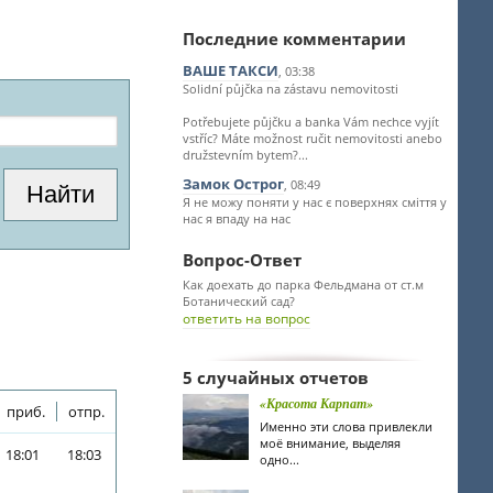
Последние комментарии
ВАШЕ ТАКСИ
, 03:38
Solidní půjčka na zástavu nemovitosti
Potřebujete půjčku a banka Vám nechce vyjít
vstříc? Máte možnost ručit nemovitosti anebo
družstevním bytem?...
Замок Острог
, 08:49
Я не можу поняти у нас є поверхнях сміття у
нас я впаду на нас
Вопрос-Ответ
Как доехать до парка Фельдмана от ст.м
Ботанический сад?
ответить на вопрос
5 случайных отчетов
«Красота Карпат»
приб.
отпр.
Именно эти слова привлекли
моё внимание, выделяя
18:01
18:03
одно...