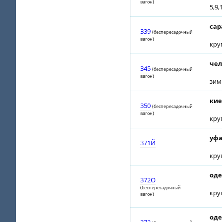
вагон)
5,9,
сар
339
(беспересадочный
вагон)
кру
чел
345
(беспересадочный
вагон)
зим
кие
350
(беспересадочный
вагон)
кру
уфа
371Й
кру
оде
372О
(беспересадочный
кру
вагон)
оде