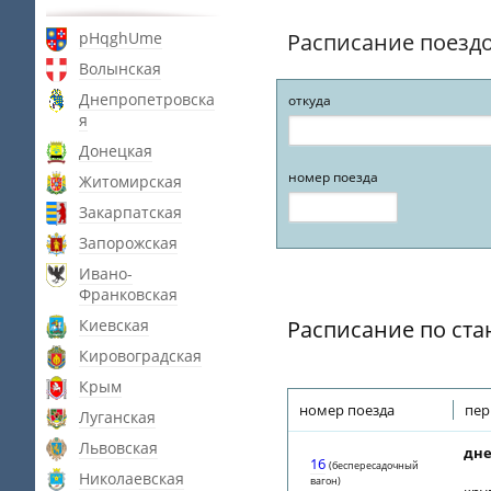
pHqghUme
Расписание поезд
Волынская
Днепропетровска
откуда
я
Донецкая
номер поезда
Житомирская
Закарпатская
Запорожская
Ивано-
Франковская
Киевская
Расписание по ста
Кировоградская
Крым
номер поезда
пер
Луганская
Львовская
дне
16
(беспересадочный
Николаевская
вагон)