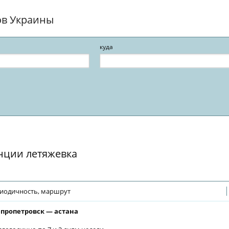
ов Украины
куда
нции летяжевка
иодичность, маршрут
пропетровск — астана