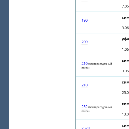
7.0
сим
190
9.0
уфа
209
1.0
сим
210
(беспересадочный
вагон)
3.0
сим
210
25.
сим
252
(беспересадочный
вагон)
13.
сим
252П