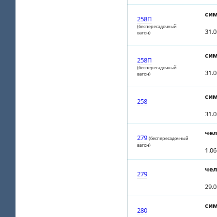
сим
258П
(беспересадочный
31.
вагон)
сим
258П
(беспересадочный
31.
вагон)
сим
258
31.
чел
279
(беспересадочный
вагон)
1.0
чел
279
29.
сим
280