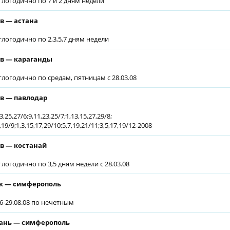
глогодично по 7 и 2 дням недели
в — астана
глогодично по 2,3,5,7 дням недели
в — караганды
глогодично по средам, пятницам с 28.03.08
в — павлодар
3,25,27/6;9,11,23,25/7;1,13,15,27,29/8;
,19/9;1,3,15,17,29/10;5,7,19,21/11;3,5,17,19/12-2008
в — костанай
глогодично по 3,5 дням недели с 28.03.08
к — симферополь
06-29.08.08 по нечетным
ань — симферополь