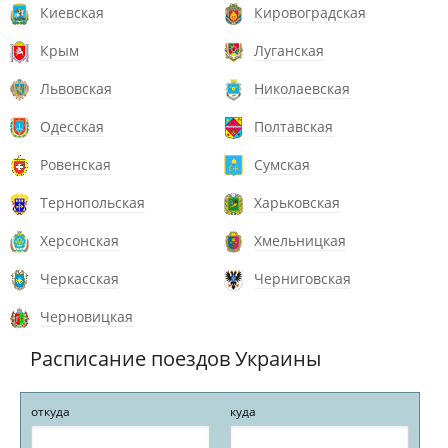
Киевская
Кировоградская
Крым
Луганская
Львовская
Николаевская
Одесская
Полтавская
Ровенская
Сумская
Тернопольская
Харьковская
Херсонская
Хмельницкая
Черкасская
Черниговская
Черновицкая
Расписание поездов Украины
откуда
куда