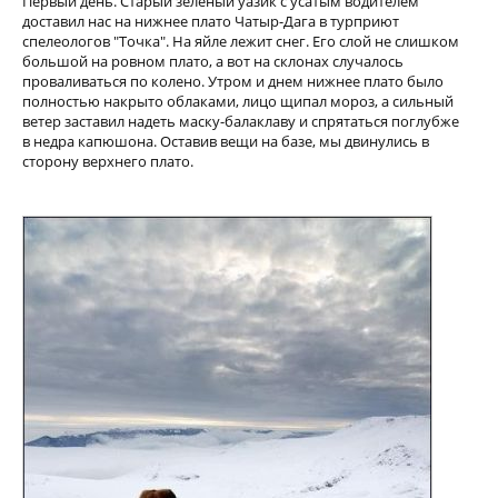
Первый день. Старый зеленый уазик с усатым водителем
доставил нас на нижнее плато Чатыр-Дага в турприют
спелеологов "Точка". На яйле лежит снег. Его слой не слишком
большой на ровном плато, а вот на склонах случалось
проваливаться по колено. Утром и днем нижнее плато было
полностью накрыто облаками, лицо щипал мороз, а сильный
ветер заставил надеть маску-балаклаву и спрятаться поглубже
в недра капюшона. Оставив вещи на базе, мы двинулись в
сторону верхнего плато.