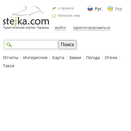
о проекте
Рус
Укр
Написать нам
войти
зарегистрироваться
Отчеты
|
Интересное
|
Карта
|
Замки
|
Погода
|
Отели
|
Такси