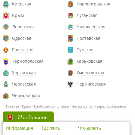
Киевская
Кировоградская
Крым
Луганская
Львовская
Николаевская
Одесская
Полтавская
Ровенская
Сумская
Тернопольская
Харьковская
Херсонская
Хмельницкая
Черкасская
Черниговская
Черновицкая
Главная
/
Крым
/
Изобильное
/
отчеты
/
Чатыр-Даг в январе, Изобильное
Изобильное
Информация
Где жить
Что делать