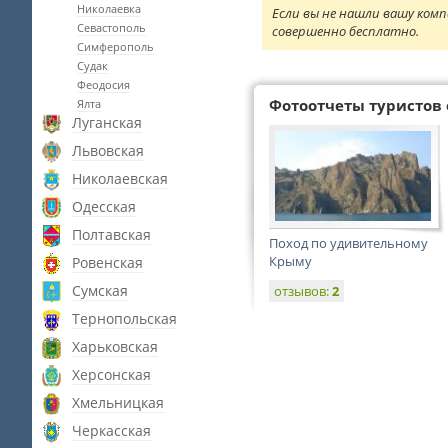
Николаевка
Если вы не нашли вашу комп
Севастополь
совершенно бесплатно.
Симферополь
Судак
Феодосия
Фотоотчеты туристов 
Ялта
Луганская
Львовская
Николаевская
Одесская
Полтавская
Поход по удивительному
Крыму
Ровенская
Сумская
отзывов:
2
Тернопольская
Харьковская
Херсонская
Хмельницкая
Черкасская