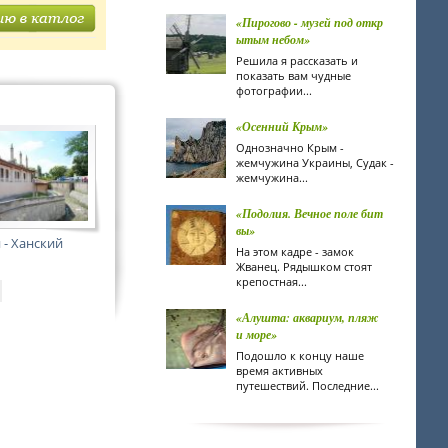
«Пирогово - музей под откр
ытым небом»
Решила я рассказать и
показать вам чудные
фотографии...
«Осенний Крым»
Однозначно Крым -
жемчужина Украины, Судак -
жемчужина...
«Подолия. Вечное поле бит
вы»
 - Ханский
На этом кадре - замок
Жванец. Рядышком стоят
крепостная...
«Алушта: аквариум, пляж
и море»
Подошло к концу наше
время активных
путешествий. Последние...