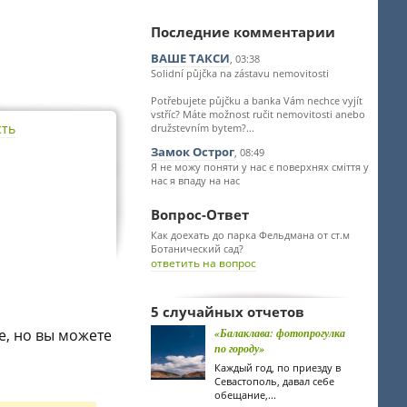
Последние комментарии
ВАШЕ ТАКСИ
, 03:38
Solidní půjčka na zástavu nemovitosti
Potřebujete půjčku a banka Vám nechce vyjít
vstříc? Máte možnost ručit nemovitosti anebo
сть
družstevním bytem?...
Замок Острог
, 08:49
Я не можу поняти у нас є поверхнях сміття у
нас я впаду на нас
Вопрос-Ответ
Как доехать до парка Фельдмана от ст.м
Ботанический сад?
ответить на вопрос
5 случайных отчетов
е, но вы можете
«Балаклава: фотопрогулка
по городу»
Каждый год, по приезду в
Севастополь, давал себе
обещание,...