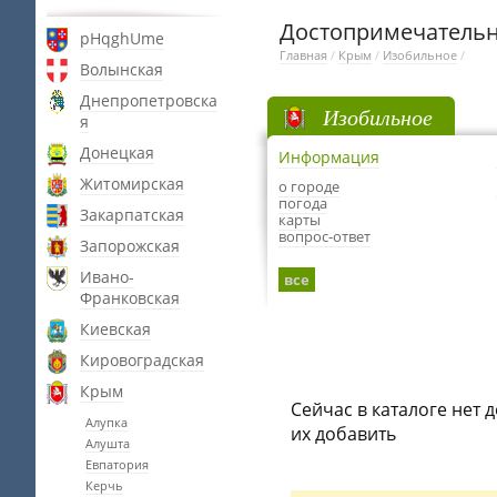
Достопримечательн
pHqghUme
Главная
/
Крым
/
Изобильное
/
Волынская
Днепропетровска
Изобильное
я
Донецкая
Информация
Житомирская
о городе
погода
Закарпатская
карты
вопрос-ответ
Запорожская
Ивано-
все
Франковская
Киевская
Кировоградская
Крым
Сейчас в каталоге нет 
Алупка
их добавить
Алушта
Евпатория
Керчь