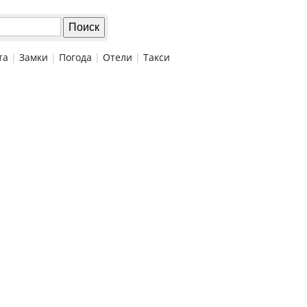
та
|
Замки
|
Погода
|
Отели
|
Такси