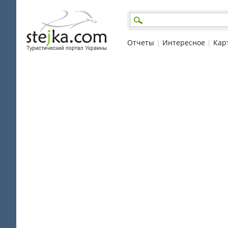
Отчеты
|
Интересное
|
Кар