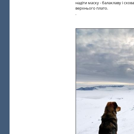
надіти маску - балаклаву і сх
верхнього плато.
.