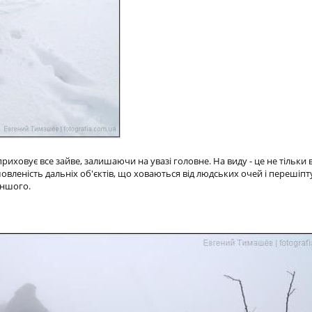
риховує все зайве, залишаючи на увазі головне. На виду - це не тільки
вленість дальніх об'єктів, що ховаються від людських очей і перешіп
іншого.