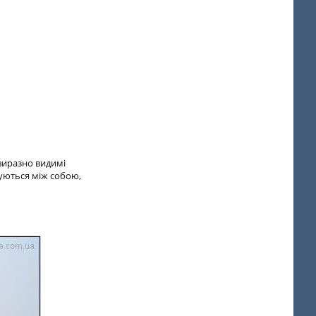
 виразно видимі
туються між собою,