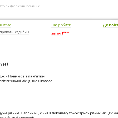
Чатир - Даг в січні, Ізобільне
Житло
Що робити
Де поїс
приватні садиби 1
new
звіти 1
чні
рджі - Новий світ пам'ятки
світ визначні місця, що цікавого.
же різним. Наприкінці січня я побував у трьох трьох різних місцях: Чат
тою були фотографії.