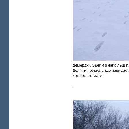
Демерджі. Одним з найбільш па
Долини привидів, що нависають
хотілося знімати.
.