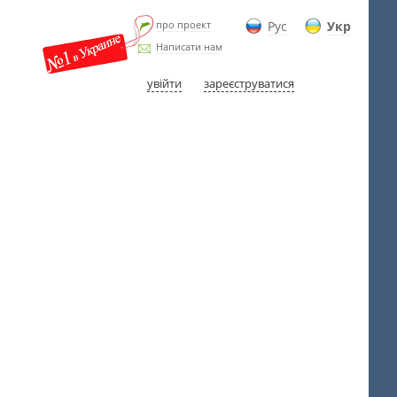
про проект
Рус
Укр
Написати нам
увійти
зареєструватися