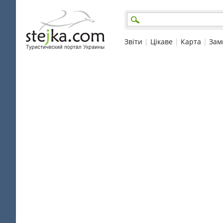
Звіти
|
Цікаве
|
Карта
|
Зам