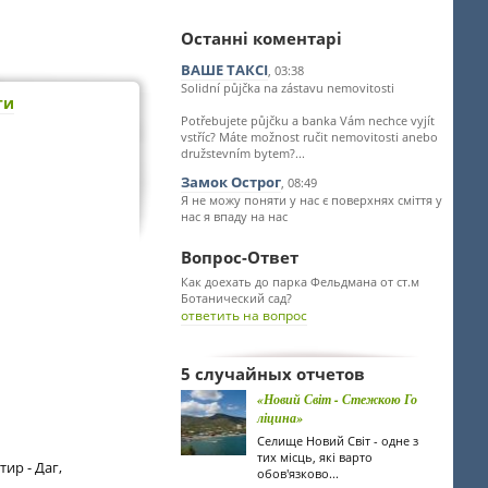
Останні коментарі
ВАШЕ ТАКСІ
, 03:38
Solidní půjčka na zástavu nemovitosti
ти
Potřebujete půjčku a banka Vám nechce vyjít
vstříc? Máte možnost ručit nemovitosti anebo
družstevním bytem?...
Замок Острог
, 08:49
Я не можу поняти у нас є поверхнях сміття у
нас я впаду на нас
Вопрос-Ответ
Как доехать до парка Фельдмана от ст.м
Ботанический сад?
ответить на вопрос
5 случайных отчетов
«Новий Світ - Стежкою Го
ліцина»
Селище Новий Світ - одне з
тих місць, які варто
ир - Даг,
обов'язково...