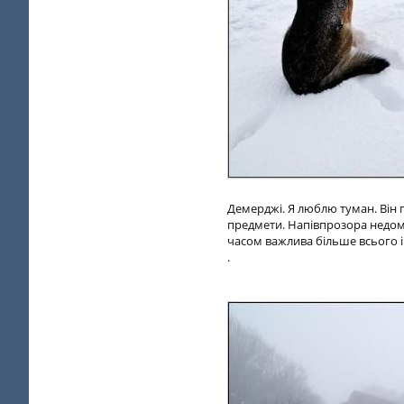
Демерджі. Я люблю туман. Він п
предмети. Напівпрозора недомо
часом важлива більше всього 
.