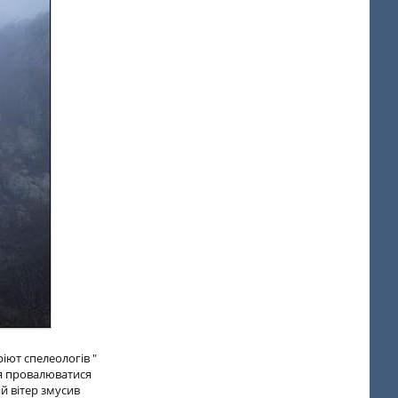
іют спелеологів "
ся провалюватися
й вітер змусив