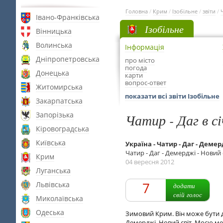
Головна
/
Крим
/
Ізобільне
/
звіти
/
Івано-Франківська
Ізобільне
Вінницька
Волинська
Інформація
Дніпропетровська
про місто
погода
Донецька
карти
вопрос-ответ
Житомирська
показати всі звіти Ізобільне
Закарпатська
Запорізька
Чатир - Даг в сі
Кіровоградська
Київська
Україна - Чатир - Даг - Деме
Чатир - Даг - Демерджі - Новий 
Крим
04 вересня 2012
Луганська
7
Львівська
додати
свій голос
Миколаївська
Одеська
Зимовий Крим. Він може бути ду
Демерджі, Новий світ. Моєю ме