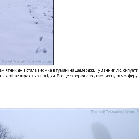
м'ятних днів стала зйомка в тумані на Демерджі. Туманний ліс, силует
 скелі, визирають з нізвідки. Все це створювало дивовижну атмосферу 