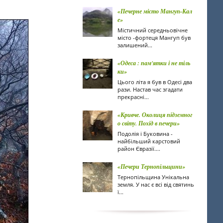
«Печерне місто Мангуп-Кал
е»
Містичний середньовічне
місто -фортеця Мангуп був
залишений...
«Одеса : пам'ятки і не тіль
ки»
Цього літа я був в Одесі два
рази. Настав час згадати
прекрасні...
«Кривче. Околиця підземног
о світу. Похід в печери»
Подолія і Буковина -
найбільший карстовий
район Євразії....
«Печери Тернопільщини»
Тернопільщина Унікальна
земля. У нас є всі від святинь
ї...