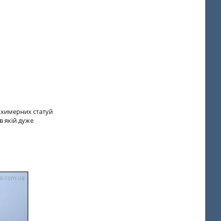
и химерних статуй
в якій дуже