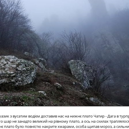
зик з вусатим водієм доставив нас на нижнє плато Чатир - Дага в турпр
ого шар не занадто великий на рівному плато, а ось на схилах трапляло
жнє плато було повністю накрите хмарами, особа щипав мороз, а сильни